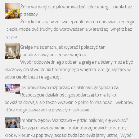
Żółty we wnętrzu: jak wprowadzić kolor energii i ciepła bez
przesady
Żółty kolor, znany ze swojej zdolności do dodawania energii
i ciepła, może być trudny do wprowadzenia w aranżacji wnętrz bez
ryzyka …
Greige na ścianach: jak wybrać i połączyć ten
ponadczasowy odcień we wnętrzu
Wybór odpowiedniego odcienia greige na ściany może być
kluczowy dla stworzenia harmonijnego wnętrza. Greige, łączący w
sobie ciepło beżu i elegancję …
Jak prawidłowo rozpocząć działalność gospodarczą
Rozpoczęcie działalności gospodarczej to nie tylko
odważna decyzja, ale także wyzwanie pełne formalności i wyborów,
które mogą zaważyć na przyszłym sukcesie. …
Implanty zębów Warszawa – gdzie najlepiej się wybrać?
Decyzja o wszczepieniu implantów zębowych to istotny
krok w kierunku poprawy jakości życia i zdrowia jamy ustnej. Wybór