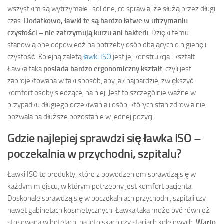
wszystkim są wytrzymałe i solidne, co sprawia, że służą przez długi
czas.
Dodatkowo, ławki te są bardzo łatwe w utrzymaniu
czystości – nie zatrzymują kurzu ani bakteri
i. Dzięki temu
stanowią one odpowiedź na potrzeby osób dbających o higienę i
czystość. Kolejną zaletą
ławki ISO
jest jej konstrukcja i kształt.
Ławka taka
posiada bardzo ergonomiczny kształt
, czyli jest
zaprojektowana w taki sposób, aby jak najbardziej zwiększyć
komfort osoby siedzącej na niej. Jest to szczególnie ważne w
przypadku długiego oczekiwania i osób, których stan zdrowia nie
pozwala na dłuższe pozostanie w jednej pozycji.
Gdzie najlepiej sprawdzi się ławka ISO –
poczekalnia w przychodni, szpitalu?
Ławki ISO to produkty, które z powodzeniem sprawdzą się w
każdym miejscu, w którym potrzebny jest komfort pacjenta.
Doskonale sprawdzą się w poczekalniach przychodni, szpitali czy
nawet gabinetach kosmetycznych. Ławka taka może być również
stosowana w hotelach, na lotniskach czy stacjach kolejowych.
Warto