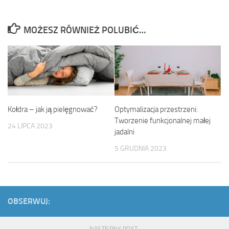
MOŻESZ RÓWNIEŻ POLUBIĆ…
Kołdra – jak ją pielęgnować?
Optymalizacja przestrzeni:
Tworzenie funkcjonalnej małej
24 LIPCA 2023
jadalni
5 GRUDNIA 2023
OBSERWUJ:
NASTĘPNY POST