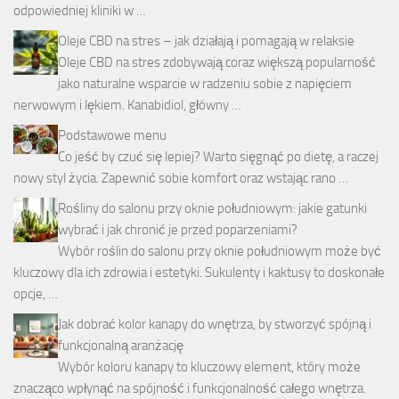
odpowiedniej kliniki w …
Oleje CBD na stres – jak działają i pomagają w relaksie
Oleje CBD na stres zdobywają coraz większą popularność
jako naturalne wsparcie w radzeniu sobie z napięciem
nerwowym i lękiem. Kanabidiol, główny …
Podstawowe menu
Co jeść by czuć się lepiej? Warto sięgnąć po dietę, a raczej
nowy styl życia. Zapewnić sobie komfort oraz wstając rano …
Rośliny do salonu przy oknie południowym: jakie gatunki
wybrać i jak chronić je przed poparzeniami?
Wybór roślin do salonu przy oknie południowym może być
kluczowy dla ich zdrowia i estetyki. Sukulenty i kaktusy to doskonałe
opcje, …
Jak dobrać kolor kanapy do wnętrza, by stworzyć spójną i
funkcjonalną aranżację
Wybór koloru kanapy to kluczowy element, który może
znacząco wpłynąć na spójność i funkcjonalność całego wnętrza.