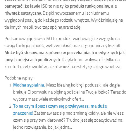
pamiętać, że ławki ISO to nie tylko produkt funkcjonalny, ale
również estetyczny
. Dzięki nowoczesnemu i schludnemu
wyglądowi pasują do każdego rodzaju wnętrza. Wyróżniają się na
tle innych mebli, tworząc spójną aranżację.
Podsumowując, ławka ISO to produkt wart uwagi ze względu na
swoją funkcjonalność, wytrzymałość oraz ergonomiczny kształt.
Może być stosowana zarówno w poczekalniach medycznych jak i
innych miejscach publicznych
. Dzięki temu wpływa nie tylko na
komfort użytkowników, ale również na estetykę całego wnętrza.
Podobne wpisy:
Modna sypialnia.
Masz idealną kołdrę i poduszki, ale ciągle
brakuje Ci pomysłu na piękną pościel na Twoje łóżko? Teraz do
wyboru masz wiele atrakcyjnych ofert...
To na czym śpisz i czym się przykrywasz, ma duże
znaczenie!
Zastanawiasz się nad zmianą kołdry, ale nie wiesz
czym się przy tym kierować? Trudno jest się zdecydować na
jedno rozwiązanie, bo jak jedna...