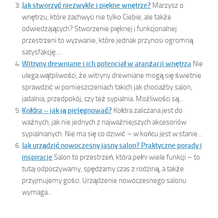
Jak stworzyć niezwykle i piękne wnętrze?
Marzysz o
wnętrzu, które zachwyci nie tylko Ciebie, ale także
odwiedzających? Stworzenie pięknej i funkcjonalnej
przestrzeni to wyzwanie, które jednak przynosi ogromną
satysfakcję....
Witryny drewniane i ich potencjał w aranżacji wnętrza
Nie
ulega wątpliwości, że witryny drewniane mogą się świetnie
sprawdzić w pomieszczeniach takich jak chociażby salon,
jadalnia, przedpokój, czy też sypialnia. Możliwości są...
Kołdra – jak ją pielęgnować?
Kołdra zaliczana jest do
ważnych, jak nie jednych z najważniejszych akcesoriów
sypialnianych. Nie ma się co dziwić – w końcu jest w stanie...
Jak urządzić nowoczesny jasny salon? Praktyczne porady i
inspiracje
Salon to przestrzeń, która pełni wiele funkcji – to
tutaj odpoczywamy, spędzamy czas z rodziną, a także
przyjmujemy gości. Urządzenie nowoczesnego salonu
wymaga...