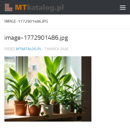
Skip to content
IMAGE-1772901486.JPG
image-1772901486.jpg
PRZEZ
MTKATALOG.PL
·
7 MARCA 2026