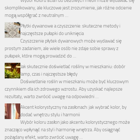
Wybór koloru ścian do beżowych mebli może wydawać się
skomplikowany, ale kluczowe jest zrozumienie, jak różne odcienie
mogą współgrać z neutralnym …
Płytki dywanowe a czyszczenie: skuteczne metody i
najczęstsze pułapki do uniknięcia
Czyszczenie płytek dywanowych może wydawać się
prostym zadaniem, ale wiele osób nie zdaje sobie sprawy z
pułapek, które mogą prowadzić do …
Jak skutecznie doświetlać rośliny w mieszkaniu: dobór
lamp, czas i najczęstsze błędy
Doświetlanie roślin w mieszkaniu może być kluczowym
czynnikiem dla ich zdrowego wzrostu. Aby uzyskać najlepsze
rezultaty, warto zwrócić uwagę na odpowiedni …
Akcent kolorystyczny na zasłonach: jak wybrać kolor, by
dodać wnętrzu stylu i harmonii
Wybór koloru zasłon jako akcentu kolorystycznego może
znacząco wpłynąć na styl i harmonię wnętrza. Aby osiągnąć
pożądany efekt, warto zwrócić uwagę …