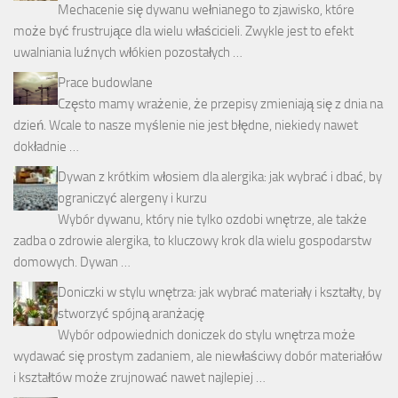
Mechacenie się dywanu wełnianego to zjawisko, które
może być frustrujące dla wielu właścicieli. Zwykle jest to efekt
uwalniania luźnych włókien pozostałych …
Prace budowlane
Często mamy wrażenie, że przepisy zmieniają się z dnia na
dzień. Wcale to nasze myślenie nie jest błędne, niekiedy nawet
dokładnie …
Dywan z krótkim włosiem dla alergika: jak wybrać i dbać, by
ograniczyć alergeny i kurzu
Wybór dywanu, który nie tylko ozdobi wnętrze, ale także
zadba o zdrowie alergika, to kluczowy krok dla wielu gospodarstw
domowych. Dywan …
Doniczki w stylu wnętrza: jak wybrać materiały i kształty, by
stworzyć spójną aranżację
Wybór odpowiednich doniczek do stylu wnętrza może
wydawać się prostym zadaniem, ale niewłaściwy dobór materiałów
i kształtów może zrujnować nawet najlepiej …