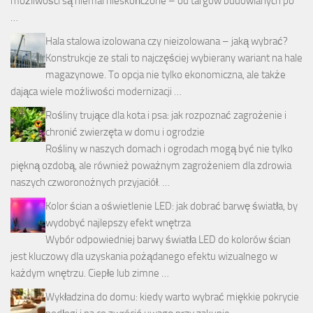
możliwości są niemal nieskończone – od targów budowlanych po
…
Hala stalowa izolowana czy nieizolowana – jaką wybrać?
Konstrukcje ze stali to najczęściej wybierany wariant na hale
magazynowe. To opcja nie tylko ekonomiczna, ale także
dająca wiele możliwości modernizacji …
Rośliny trujące dla kota i psa: jak rozpoznać zagrożenie i
chronić zwierzęta w domu i ogrodzie
Rośliny w naszych domach i ogrodach mogą być nie tylko
piękną ozdobą, ale również poważnym zagrożeniem dla zdrowia
naszych czworonożnych przyjaciół. …
Kolor ścian a oświetlenie LED: jak dobrać barwę światła, by
wydobyć najlepszy efekt wnętrza
Wybór odpowiedniej barwy światła LED do kolorów ścian
jest kluczowy dla uzyskania pożądanego efektu wizualnego w
każdym wnętrzu. Ciepłe lub zimne …
Wykładzina do domu: kiedy warto wybrać miękkie pokrycie