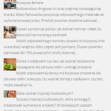
Kruszywo łamane
Budownictwo drogowe to coraz prężniej rozwijająca się
branża. Wielu fachowców poszukuje odpowiedniego materiału do
wykonania swojej pracy. Produkt powinien świetnie pasować, …
Dywan a proporcje pokoju: jak dobrać rozmiar i układ, by
stworzyć harmonijną przestrzeń
Wybór odpowiedniego rozmiaru dywanu to kluczowy krok
w aranżacji wnętrza, który często jest pomijany. Dywan powinien
zajmować 60-75% powierzchni strefy dziennej, …
Donice z odpływem czy bez: jak wybrać bezpieczne
rozwiązanie dla zdrowia roślin i uniknąć przelania
Wybór odpowiedniej donicy ma kluczowe znaczenie dla
zdrowia roślin, a decyzja, czy wybrać donicę z odpływem, czy bez,
może zaważyć na …
Gdzie szukać inspiracji budowlanych?
Szukasz inspiracji budowlanych, które pomogą Ci
zrealizować wymarzone projekty? W dzisiejszych czasach