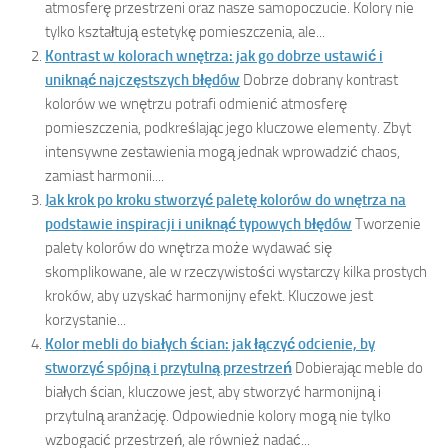
atmosferę przestrzeni oraz nasze samopoczucie. Kolory nie
tylko kształtują estetykę pomieszczenia, ale...
Kontrast w kolorach wnętrza: jak go dobrze ustawić i
uniknąć najczęstszych błędów
Dobrze dobrany kontrast
kolorów we wnętrzu potrafi odmienić atmosferę
pomieszczenia, podkreślając jego kluczowe elementy. Zbyt
intensywne zestawienia mogą jednak wprowadzić chaos,
zamiast harmonii....
Jak krok po kroku stworzyć paletę kolorów do wnętrza na
podstawie inspiracji i uniknąć typowych błędów
Tworzenie
palety kolorów do wnętrza może wydawać się
skomplikowane, ale w rzeczywistości wystarczy kilka prostych
kroków, aby uzyskać harmonijny efekt. Kluczowe jest
korzystanie...
Kolor mebli do białych ścian: jak łączyć odcienie, by
stworzyć spójną i przytulną przestrzeń
Dobierając meble do
białych ścian, kluczowe jest, aby stworzyć harmonijną i
przytulną aranżację. Odpowiednie kolory mogą nie tylko
wzbogacić przestrzeń, ale również nadać...