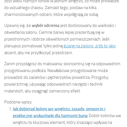
zbyt wielu różnych tonów w jednym wnętrzu, co może prowadzić
do wizualnego chaosu. Zamiast tego, postaw na kilka
zharmonizowanych odcieni, które współgrają ze sobą.
Upewnij się, że
wybór odcienia
jest dostosowany do wielkości i
oświetlenia salonu. Ciemne barwy lepiej prezentują się w
przestronnych i dobrze oświetlonych pomieszczeniach. Jeśli
planujesz pomalować tylko jedną
ścianę na zielono, zrób to jako
akcent, aby nie przytłoczyć przestrzeni.
Zanim przystąpisz do malowania, skoncentruj się na odpowiednim
przygotowaniu podłoża. Niewłaściwe przygotowanie może
prowadzić do zacieków i pęcherzyków powietrza. Przygotuj
powierzchnię, używając odpowiednich narzędzi i technik
malarskich, aby osiągnąć zamierzony efekt.
Podobne wpisy:
Jak dobierać kolory we wnętrzu: zasady, proporcje i
praktyczne wskazówki dla harmonii barw
Dobór kolorów we
wnętrzu to kluczowy element, który znacząco wpływa na