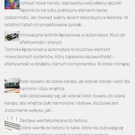
Uchwyć nowe trendy i zaprojektuj swój własny ręcznik!
Ręczniki to nie tylko praktyczny element naszej
codzienności, ale również ważny akcent dekoracyjny w łazience. W
ostatnich latach ich projektowanie zyskało …
Innowacyjne techniki łączeniowe w automatyce: Klucz do
efektywności i precyzji
Technika łączeniowa w automatyce to kluczowy element
nowoczesnych systemów, który zapewnia niezawodność i
efektywność w działaniu różnych komponentów. W dobie rosnącej
…
Kolor dywanu do szarej kanapy: jak dobrać odcień i wzór dla
harmonii i stylu wnętrza
Jeśli zastanawiasz się, jak wybrać kolor dywanu do szarej
kanapy, aby wnętrze było harmonijne i stylowe, kluczowe jest
zrozumienie wpływu, jaki …
Zestawy wierteł polecane do betonu
Dobre wiertła do betonu to takie, które nie zużywają się
nadmiernie łatwo i przeżyją spotkanie z prętem