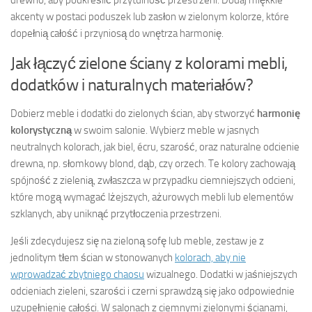
akcenty w postaci poduszek lub zasłon w zielonym kolorze, które
dopełnią całość i przyniosą do wnętrza harmonię.
Jak łączyć zielone ściany z kolorami mebli,
dodatków i naturalnych materiałów?
Dobierz meble i dodatki do zielonych ścian, aby stworzyć
harmonię
kolorystyczną
w swoim salonie. Wybierz meble w jasnych
neutralnych kolorach, jak biel, écru, szarość, oraz naturalne odcienie
drewna, np. słomkowy blond, dąb, czy orzech. Te kolory zachowają
spójność z zielenią, zwłaszcza w przypadku ciemniejszych odcieni,
które mogą wymagać lżejszych, ażurowych mebli lub elementów
szklanych, aby uniknąć przytłoczenia przestrzeni.
Jeśli zdecydujesz się na zieloną sofę lub meble, zestaw je z
jednolitym tłem ścian w stonowanych
kolorach, aby nie
wprowadzać zbytniego chaosu
wizualnego. Dodatki w jaśniejszych
odcieniach zieleni, szarości i czerni sprawdzą się jako odpowiednie
uzupełnienie całości. W salonach z ciemnymi zielonymi ścianami,