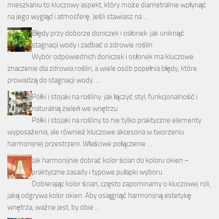
mieszkaniu to kluczowy aspekt, który może diametralnie wpłynąć
na jego wygląd i atmosferę. Jeśli stawiasz na …
Błędy przy doborze doniczek i osłonek: jak uniknąć
stagnacji wody i zadbać o zdrowie roślin
Wybór odpowiednich doniczek i osłonek ma kluczowe
znaczenie dla zdrowia roślin, a wiele osób popełnia błędy, które
prowadzą do stagnacji wody. …
Półki i stojaki na rośliny: jak łączyć styl, funkcjonalność i
naturalną zieleń we wnętrzu
Półki i stojaki na rośliny to nie tylko praktyczne elementy
wyposażenia, ale również kluczowe akcesoria w tworzeniu
harmonijnej przestrzeni. Właściwe połączenie …
Jak harmonijnie dobrać kolor ścian do koloru okien –
praktyczne zasady i typowe pułapki wyboru
Dobierając kolor ścian, często zapominamy o kluczowej roli,
jaką odgrywa kolor okien. Aby osiągnąć harmonijną estetykę
wnętrza, ważne jest, by obie …