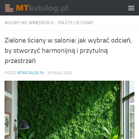
Skip to content
KOLORY WE WNĘTRZACH – PALETY I ZESTAWY
Zielone ściany w salonie: jak wybrać odcień,
by stworzyć harmonijną i przytulną
przestrzeń
PRZEZ
MTKATALOG.PL
·
29 MAJA 2026