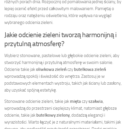
różnych porach dnia. Rozpocznij od pomalowania jednej ściany, by
lepiej ocenić efekt przed całkowitym malowaniem. Pamiętaj o
rodzaju oraz natężeniu oświetlenia, które wpływa na wygląd
wybranego odcienia zieleni.
Jakie odcienie zieleni tworzą harmonijną i
przytulną atmosferę?
Wybierz stonowane, pastelowe lub głębokie odcienie zieleni, aby
stworzyć harmonijną i przytulną atmosferę w swoim salonie.
Odcienie takie jak
oliwkowa zieleń
czy
butelkowa zieleń
wprowadzą spokój i świeżość do wnętrza. Zastosuj je w
podstawowych elementach wystroju, takich jak ściany lub zasłony,
aby uzyskać spójną estetykę.
Stonowane odcienie zieleni, takie jak
mięta
czy
szałwia
,
wprowadzą do przestrzeni cieplejszy klimat, natomiast głębsze
odcienie, takie jak
butelkowy zielony
, dodadzą elegancji i
wyrazistości. Warto łączyć je z naturalnymi materiałami, takimi jak
drewno, aby podkreślić przytulność przestrzeni. Dodaj miękkie