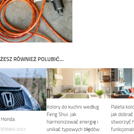
ŻESZ RÓWNIEŻ POLUBIĆ…
Kolory do kuchni według
Paleta kol
Feng Shui: jak
jak dobrać
i Honda
harmonizować energię i
stworzyć h
unikać typowych błędów
funkcjonal
IERNIKA 2022