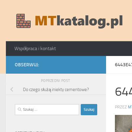
Skip to content
Współpraca i kontakt
OBSERWUJ:
6443E4
POPRZEDNI POST
64
Do czego służą iniekty cementowe?
Szukaj:
PRZEZ
M