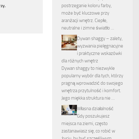
postrzeganie koloru farby,
zy.
może być kluczowe przy
aranżacji wnętrz. Ciepłe,
neutralne i zimne światło …
Dywan shaggy – zalety,
wyzwania pielęgnacyjne
i praktyczne wskazówki
dla różnych wnętrz
Dywan shaggy to niezwykle
popularny wybór dla tych, którzy
pragną wprowadzić do swojego
wnętrza przytulność i komfort.
Jego miękka struktura nie …
Własna działalność
Gdy poszukujesz
miejsca na ziemi, często
zastanawiasz się, co robić w
życiu, by być szczęśliwym.