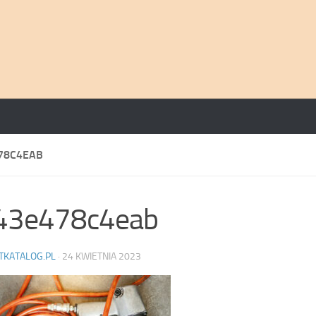
78C4EAB
43e478c4eab
TKATALOG.PL
·
24 KWIETNIA 2023