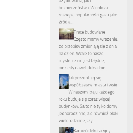
użytkowania, jak i
bezpieczeństwa. W obliczu
rosnącej popularności gazu jako
źródła …
Prace budowlane
Często mamy wrażenie,
że przepisy zmieniają się z dnia
na dzień. Wcale to nasze
myślenie nie jest błędne,
niekiedy nawet dokładnie …
Jak prezentują się
współczesne miasta i wsie
W naszym kraju każdego
roku buduje się coraz więcej
budynków. Są to nie tylko domy
jednorodzinne, ale również bloki
wielorodzinne, czy …
Kamień dekoracyjny