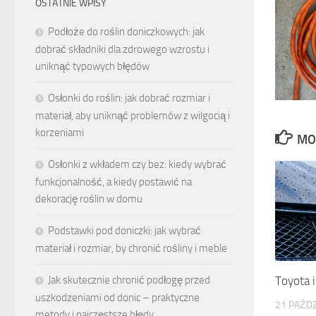
OSTATNIE WPISY
Podłoże do roślin doniczkowych: jak
dobrać składniki dla zdrowego wzrostu i
uniknąć typowych błędów
Osłonki do roślin: jak dobrać rozmiar i
materiał, aby uniknąć problemów z wilgocią i
korzeniami
MO
Osłonki z wkładem czy bez: kiedy wybrać
funkcjonalność, a kiedy postawić na
dekorację roślin w domu
Podstawki pod doniczki: jak wybrać
materiał i rozmiar, by chronić rośliny i meble
Jak skutecznie chronić podłogę przed
Toyota 
uszkodzeniami od donic – praktyczne
21 PAŹDZ
metody i najczęstsze błędy