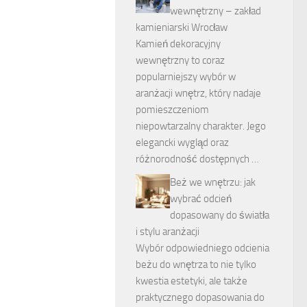
wewnętrzny – zakład
kamieniarski Wrocław
Kamień dekoracyjny
wewnętrzny to coraz
popularniejszy wybór w
aranżacji wnętrz, który nadaje
pomieszczeniom
niepowtarzalny charakter. Jego
elegancki wygląd oraz
różnorodność dostępnych …
Beż we wnętrzu: jak
wybrać odcień
dopasowany do światła
i stylu aranżacji
Wybór odpowiedniego odcienia
beżu do wnętrza to nie tylko
kwestia estetyki, ale także
praktycznego dopasowania do