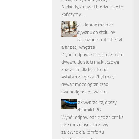
Niekiedy, a nawet bardzo często
kończymy …
Jak dobrać rozmiar
dywanu do stołu, by
zapewnić komfort i styl
aranżacji wnętrza
Wybór odpowiedniego rozmiaru
dywanu do stołu ma kluczowe
znaczenie dla komfortu i
estetyki wnętrza. Zbyt mały
dywan może ograniczać
swobodę przesuwania …
Jak wybrać najlepszy
zbiornik LPG
Wybór odpowiedniego zbiornika
LPG może być kluczowy
zarówno dla komfortu