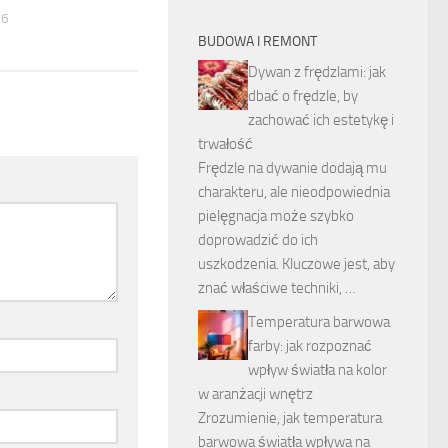
26
BUDOWA I REMONT
Dywan z frędzlami: jak
dbać o frędzle, by
zachować ich estetykę i
trwałość
Frędzle na dywanie dodają mu
charakteru, ale nieodpowiednia
pielęgnacja może szybko
doprowadzić do ich
uszkodzenia. Kluczowe jest, aby
znać właściwe techniki, …
Temperatura barwowa
farby: jak rozpoznać
wpływ światła na kolor
w aranżacji wnętrz
Zrozumienie, jak temperatura
barwowa światła wpływa na