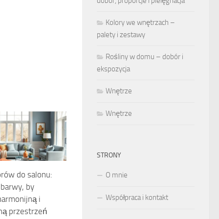
dobór, proporcje i pielęgnacja
Kolory we wnętrzach –
palety i zestawy
Rośliny w domu – dobór i
ekspozycja
Wnętrze
Wnętrze
STRONY
orów do salonu:
O mnie
 barwy, by
Współpraca i kontakt
armonijną i
ną przestrzeń