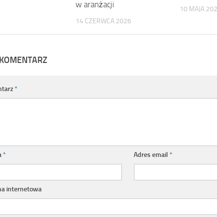
w aranżacji
10 MAJA 20
14 CZERWCA 2026
 KOMENTARZ
tarz
*
a
*
Adres email
*
na internetowa