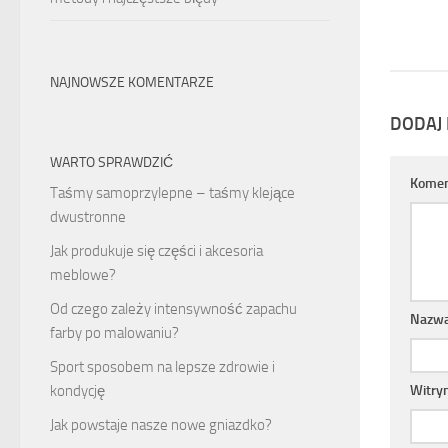
NAJNOWSZE KOMENTARZE
DODAJ
WARTO SPRAWDZIĆ
Komen
Taśmy samoprzylepne – taśmy klejące
dwustronne
Jak produkuje się części i akcesoria
meblowe?
Od czego zależy intensywność zapachu
Nazw
farby po malowaniu?
Sport sposobem na lepsze zdrowie i
Witry
kondycję
Jak powstaje nasze nowe gniazdko?