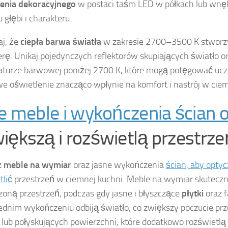
enia dekoracyjnego
w postaci taśm LED w półkach lub wnę
 głębi i charakteru.
j, że
ciepła barwa światła
w zakresie 2700–3500 K stworz
rę. Unikaj pojedynczych reflektorów skupiających światło ora
turze barwowej poniżej 2700 K, które mogą potęgować uczu
e oświetlenie znacząco wpłynie na komfort i nastrój w ciem
ie meble i wykończenia ścian 
iększą i rozświetlą przestrze
z
meble na wymiar
oraz jasne wykończenia
ścian, aby optyc
tlić
przestrzeń w ciemnej kuchni. Meble na wymiar skuteczn
zoną przestrzeń, podczas gdy jasne i błyszczące
płytki
oraz 
dnim wykończeniu odbiją światło, co zwiększy poczucie prz
 lub połyskujących powierzchni, które dodatkowo rozświetlą