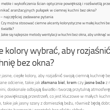
e meble i wykończenia ścian optycznie powiększą i rozświetlą prz
unikać aranżacyjnych pułapek w ciemnej kuchni bez okna?
– najczęściej zadawane pytania
Czy można stosować ciemne akcenty kolorystyczne w małej kuchni be
światła?
Jakie są najlepsze metody wentylacji w kuchni bez okna, aby uniknąć w
ie kolory wybrać, aby rozjaśni
hnię bez okna?
 jasne, ciepłe kolory, aby rozjaśnić swoją ciemną kuchnię be
ne odcienie, takie jak
złamana biel
,
krem
czy
jasne beże
z n
ini, doskonale odbijają światło i tworzą przytulną atmosferę.
ie powiększają przestrzeń, co jest kluczowe w małych kuch
e, takie jak jasny szary z domieszką beżu, również będą dobrz
zając harmonię i porządek bez efektu chłodu.