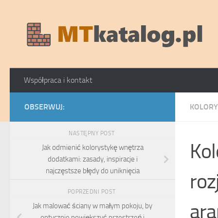
Skip to content
Współpraca i kontakt
OBSERWUJ:
KOLORY
NASTĘPNY POST
Kol
Jak odmienić kolorystykę wnętrza
dodatkami: zasady, inspiracje i
najczęstsze błędy do uniknięcia
roz
POPRZEDNI POST
ara
Jak malować ściany w małym pokoju, by
optycznie powiększyć przestrzeń i