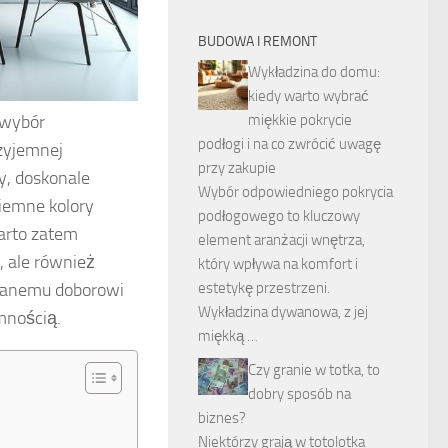
BUDOWA I REMONT
Wykładzina do domu:
kiedy warto wybrać
 wybór
miękkie pokrycie
podłogi i na co zwrócić uwagę
zyjemnej
przy zakupie
wy, doskonale
Wybór odpowiedniego pokrycia
ciemne kolory
podłogowego to kluczowy
arto zatem
element aranżacji wnętrza,
, ale również
który wpływa na komfort i
lanemu doborowi
estetykę przestrzeni.
Wykładzina dywanowa, z jej
mnością.
miękką …
Czy granie w totka, to
dobry sposób na
biznes?
Niektórzy grają w totolotka