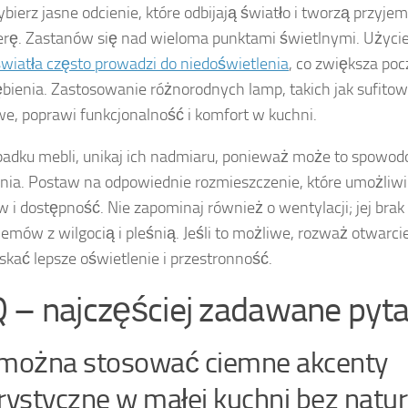
ybierz jasne odcienie, które odbijają światło i tworzą przyje
rę. Zastanów się nad wieloma punktami świetlnymi. Użycie
wiatła często prowadzi do niedoświetlenia
, co zwiększa poc
bienia. Zastosowanie różnorodnych lamp, takich jak sufitow
e, poprawi funkcjonalność i komfort w kuchni.
adku mebli, unikaj ich nadmiaru, ponieważ może to spowo
nia. Postaw na odpowiednie rozmieszczenie, które umożliw
w i dostępność. Nie zapominaj również o wentylacji; jej br
lemów z wilgocią i pleśnią. Jeśli to możliwe, rozważ otwarci
skać lepsze oświetlenie i przestronność.
 – najczęściej zadawane pyta
 można stosować ciemne akcenty
rystyczne w małej kuchni bez natu