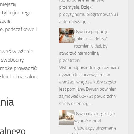
mniejszą
przemyśle. Dzięki
 tylko jednego
precyzyjnemu programowaniu i
zucie
automatyzacji, …
e, podszafkowe i
Dywan a proporcje
pokoju: jak dobrać
rozmiar i układ, by
dować wrażenie
stworzyć harmonijną
i swobodny
przestrzeń
ak może prowadzić
Wybór odpowiedniego rozmiaru
dywanu to kluczowy krok w
e kuchni na salon,
aranżacji wnętrza, który często
jest pomijany. Dywan powinien
zajmować 60-75% powierzchni
nia
strefy dziennej, …
Dywan dla alergika: jak
wybrać model
ułatwiający utrzymanie
ralnego