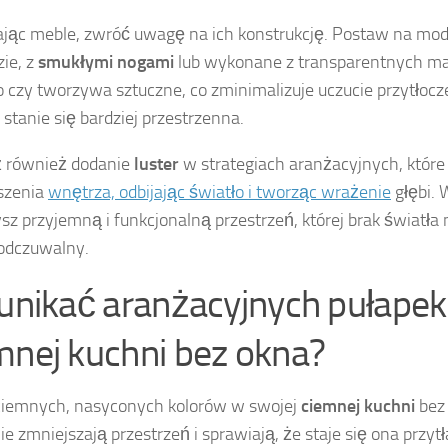
jąc meble, zwróć uwagę na ich konstrukcję. Postaw na mod
ie, z
smukłymi nogami
lub wykonane z transparentnych mat
ło czy tworzywa sztuczne, co zminimalizuje uczucie przytłocz
 stanie się bardziej przestrzenna.
 również dodanie
luster
w strategiach aranżacyjnych, które
szenia
wnętrza, odbijając światło i tworząc wrażenie
głębi. 
sz przyjemną i funkcjonalną przestrzeń, której brak światła n
odczuwalny.
 unikać aranżacyjnych pułape
mnej kuchni bez okna?
ciemnych, nasyconych kolorów w swojej
ciemnej kuchni
bez
ie zmniejszają przestrzeń i sprawiają, że staje się ona przyt