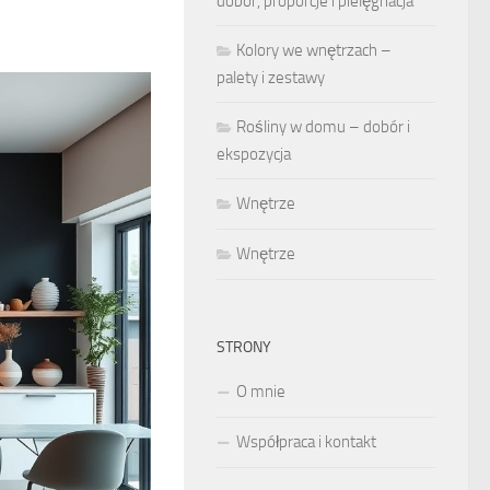
dobór, proporcje i pielęgnacja
Kolory we wnętrzach –
palety i zestawy
Rośliny w domu – dobór i
ekspozycja
Wnętrze
Wnętrze
STRONY
O mnie
Współpraca i kontakt