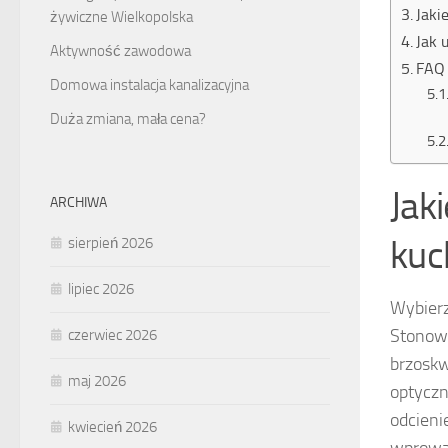
Jaki
żywiczne Wielkopolska
Jak 
Aktywność zawodowa
FAQ 
Domowa instalacja kanalizacyjna
Duża zmiana, mała cena?
Jak
ARCHIWA
kuc
sierpień 2026
lipiec 2026
Wybierz
Stonowa
czerwiec 2026
brzoskw
maj 2026
optyczn
odcieni
kwiecień 2026
wprowad