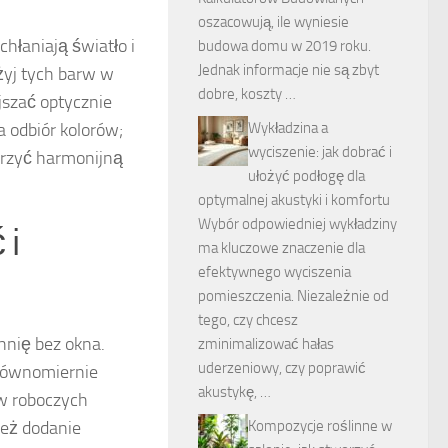
oszacowują, ile wyniesie
chłaniają światło i
budowa domu w 2019 roku.
Jednak informacje nie są zbyt
żyj tych barw w
dobre, koszty …
jszać optycznie
a odbiór kolorów;
Wykładzina a
wyciszenie: jak dobrać i
orzyć harmonijną
ułożyć podłogę dla
optymalnej akustyki i komfortu
Wybór odpowiedniej wykładziny
 i
ma kluczowe znaczenie dla
efektywnego wyciszenia
pomieszczenia. Niezależnie od
tego, czy chcesz
chnię bez okna.
zminimalizować hałas
uderzeniowy, czy poprawić
 równomiernie
akustykę, …
ów roboczych
eż dodanie
Kompozycje roślinne w