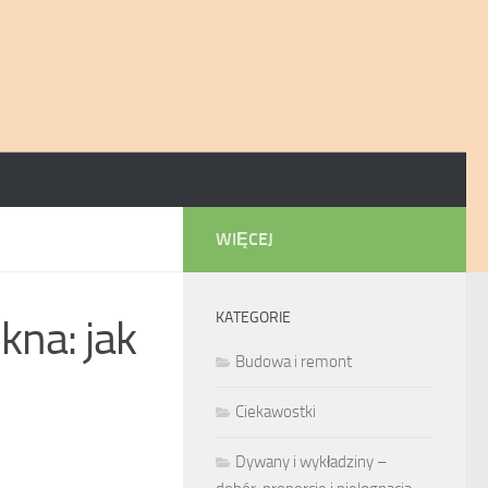
WIĘCEJ
KATEGORIE
kna: jak
Budowa i remont
Ciekawostki
Dywany i wykładziny –