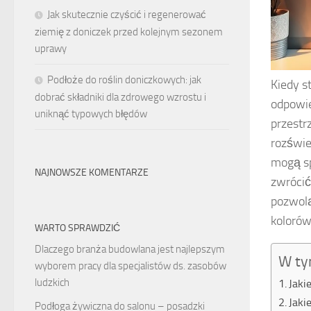
Jak skutecznie czyścić i regenerować
ziemię z doniczek przed kolejnym sezonem
uprawy
Podłoże do roślin doniczkowych: jak
Kiedy s
dobrać składniki dla zdrowego wzrostu i
odpowie
uniknąć typowych błędów
przestrz
rozświe
mogą sp
NAJNOWSZE KOMENTARZE
zwrócić
pozwol
kolorów
WARTO SPRAWDZIĆ
Dlaczego branża budowlana jest najlepszym
W ty
wyborem pracy dla specjalistów ds. zasobów
ludzkich
Jaki
Jaki
Podłoga żywiczna do salonu – posadzki