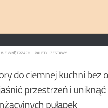
 WE WNĘTRZACH – PALETY I ZESTAWY
ory do ciemnej kuchni bez o
jaśnić przestrzeń i uniknąć
nżacyjnych pułapek