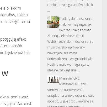
cieniolubnych gatunków, takich
ele o lekkim
…
eriałów, takich
Rośliny do mieszkania
enia. Dzięki temu
mało wymagające: jak
wybrać i pielęgnować
zieloną zieleń bez stresu
 potęgują efekt
Wybór roślin do mieszkania nie
W ten sposób
musi być skomplikowany,
ie będzie już tak
nawet jeśli nie masz
doświadczenia w ogrodnictwie.
Rośliny mało wymagające to
k w
idealne rozwiązanie …
Maszyny CNC
Maszyny CNC, czyli
sterowane numerycznie
urządzenia, zrewolucjonizowały
 okna, ponieważ
sposób, w jaki produkowane są
łaczająca. Zamiast
różnorodne elementy w