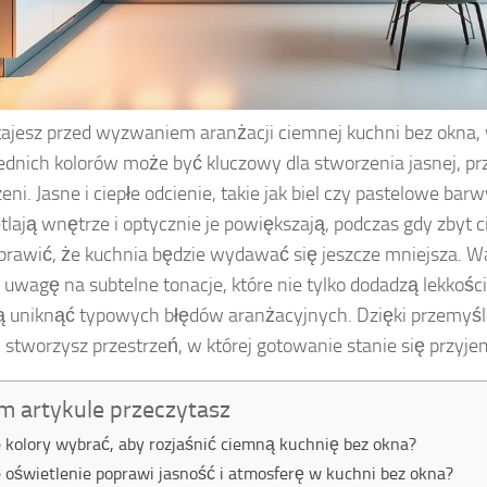
tajesz przed wyzwaniem aranżacji ciemnej kuchni bez okna,
dnich kolorów może być kluczowy dla stworzenia jasnej, pr
eni. Jasne i ciepłe odcienie, takie jak biel czy pastelowe bar
tlają wnętrze i optycznie je powiększają, podczas gdy zbyt 
rawić, że kuchnia będzie wydawać się jeszcze mniejsza. W
 uwagę na subtelne tonacje, które nie tylko dodadzą lekkości
ą uniknąć typowych błędów aranżacyjnych. Dzięki przemyś
 stworzysz przestrzeń, w której gotowanie stanie się przyje
m artykule przeczytasz
e kolory wybrać, aby rozjaśnić ciemną kuchnię bez okna?
e oświetlenie poprawi jasność i atmosferę w kuchni bez okna?