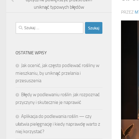
uniknąć typowych błędów
PRZEZ
M
Szukaj:
OSTATNIE WPISY
Jak ocenić, jak często podlewać rośliny w
mieszkaniu, by uniknąć przelania i
przesuszenia
Błędy w podlewaniu roślin: jak rozpoznać
przyczyny i skutecznie je naprawić
Aplikacja do podlewania roślin — czy
ułatwia pielęgnację i kiedy naprawdę warto z
niej korzystać?