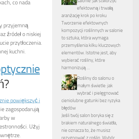
salonie: jak stworzyć
kach, co nada
efektowną i trwałą
aranżację krok po kroku
Tworzenie efektownych
y przyjemną
kompozycji roślinnych w salonie
z źródeł o niskiej
to sztuka, która wymaga
cie przytłoczenia.
przemyślenia kilku kluczowych
nej kuchni.
elementów. Istotne jest, aby
wybierać rośliny, które
optycznie
harmonizują …
Rośliny do salonu o
ń?
małym świetle: jak
wybrać i pielęgnować
znie powiększyć i
cieniolubne gatunki bez ryzyka
błędów
ie zagospodarują
Jeśli twój salon boryka się z
farby w
brakiem naturalnego światła,
estronności. Użyj
nie oznacza to, że musisz
 wnętrze.
rezygnować z roślin. Wybór