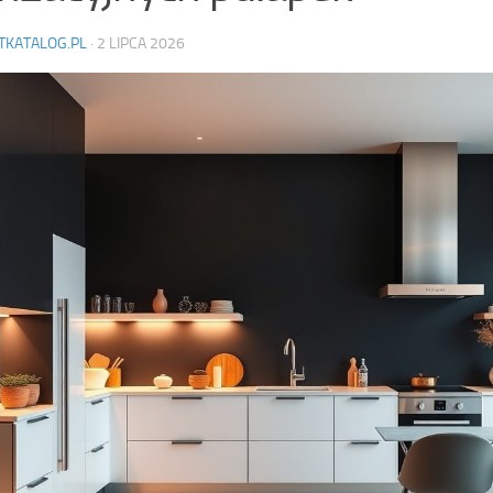
TKATALOG.PL
·
2 LIPCA 2026