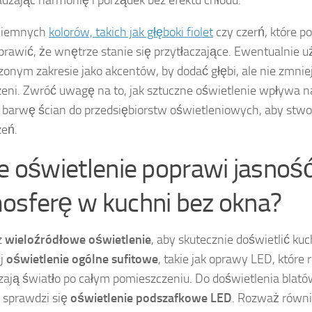
 ciemnych
kolorów, takich jak głęboki fiolet
czy czerń, które po
rawić, że wnętrze stanie się przytłaczające. Ewentualnie u
zonym zakresie jako akcentów, by dodać głębi, ale nie zmnie
zeni. Zwróć uwagę na to, jak sztuczne oświetlenie wpływa n
 barwę ścian do przedsiębiorstw oświetleniowych, aby stw
zeń.
ie oświetlenie poprawi jasność
osferę w kuchni bez okna?
z
wieloźródłowe oświetlenie
, aby skutecznie doświetlić ku
uj
oświetlenie ogólne sufitowe
, takie jak oprawy LED, które
zają światło po całym pomieszczeniu. Do doświetlenia blat
e sprawdzi się
oświetlenie podszafkowe LED
. Rozważ równi