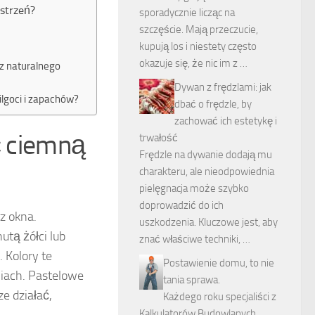
estrzeń?
sporadycznie licząc na
szczęście. Mają przeczucie,
kupują los i niestety często
okazuje się, że nic im z …
z naturalnego
Dywan z frędzlami: jak
ilgoci i zapachów?
dbać o frędzle, by
zachować ich estetykę i
ć ciemną
trwałość
Frędzle na dywanie dodają mu
charakteru, ale nieodpowiednia
pielęgnacja może szybko
doprowadzić do ich
z okna.
uszkodzenia. Kluczowe jest, aby
utą żółci lub
znać właściwe techniki, …
 Kolory te
Postawienie domu, to nie
niach. Pastelowe
tania sprawa.
e działać,
Każdego roku specjaliści z
Kalkulatorów Budowlanych