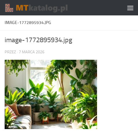
Skip to content
IMAGE-1772895934.JPG
image-1772895934.jpg
PRZEZ
·
7 MARCA 2026