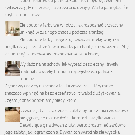
Dobór kolorów do przedpokoju może być wyzwaniem,
zwłaszcza gdy nie wiesz, na co zwrócić uwagę. Warto pamiętać, że
zbyt ciemne barwy …
Złe podtony farby we wnętrzu: jak rozpoznać przyczyny i
uniknąć wizualnego chaosu podczas aranżacji
Złe podtony farby mogą zrujnować estetykę wnętrza,
przytłaczając przestrzeń i wprowadzając chaotyczne wrażenie. Aby
ich uniknąć, kluczowe jest rozpoznanie, jakie kolory …
Wykładzina na schody: jak wybrać bezpieczny i trwały
materiał z uwzględnieniem najczęstszych pułapek
montażu
Wybór wykładziny na schody to kluczowy krok, który może
znacząco wpłynąć na bezpieczeństwo i trwałość użytkowania.
Często jednak popełniamy błędy, które …
Dywan z juty – praktyczne zalety, ograniczenia i wskazówki
pielęgnacyjne dla trwałości i komfortu użytkowania
Decydując się na dywan z juty, warto zrozumieć zarówno
jego zalety, jak i ograniczenia. Dywan ten wyróżnia się wysoką