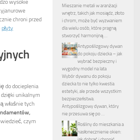
rdzo wysokie
Mieszanie metali w aranżacji
ocyjanurowe
wnętrz, takich jak mosiądz, złoto
znie chroni przed
i chrom, może być wyzwaniem
e
płyty
dla wielu osób, które pragną
stworzyć harmonijną …
Antypoślizgowy dywan
cyjnych
do pokoju dziecka – jak
wybrać bezpieczny i
wygodny model na lata
Wybór dywanu do pokoju
dziecka to nie tylko kwestia
ię do docieplenia
estetyki, ale przede wszystkim
dzięki unikalnym
bezpieczeństwa.
wą właśnie tych
Antypoślizgowy dywan, który
 fundamentów,
nie przesuwa się po …
k wiedzieć, czym
Rośliny do mieszkania a
nasłonecznienie okien:
jak dobrać i chronić