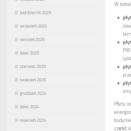
W katal
październik 2025
pły
zaw
wrzesień 2025
ter
sierpień 2025
pły
PIR
lipiec 2025
szk
pły
czerwiec 2025
prz
kwiecień 2025
pły
zmy
grudzień 2024
Płyty i
lipiec 2024
energoo
budynkó
kwiecień 2024
część s