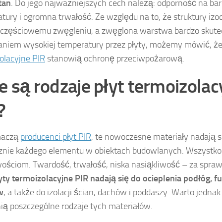
tan
. Do jego najważniejszych cech należą: odporność na ba
tury i ogromna trwałość. Ze względu na to, że struktury iz
 częściowemu zwęgleniu, a zwęglona warstwa bardzo skutec
aniem wysokiej temperatury przez płyty, możemy mówić, ż
olacyjne PIR
stanowią ochronę przeciwpożarową.
ie są rodzaje płyt termoizola
?
maczą
producenci płyt PIR
, te nowoczesne materiały nadają s
znie każdego elementu w obiektach budowlanych. Wszystko 
ościom. Twardość, trwałość, niska nasiąkliwość – za spra
yty termoizolacyjne PIR nadają się do ocieplenia podłóg,
w
, a także do izolacji ścian, dachów i poddaszy. Warto jedna
nią poszczególne rodzaje tych materiałów.