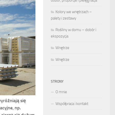
dobór, proporcje i pielęgnacja
Kolory we wnętrzach –
palety i zestawy
Rośliny w domu – dobór i
ekspozycja
Wnętrze
Wnętrze
STRONY
O mnie
yróżniają się
Współpraca i kontakt
acyjne, np.
h cieszą się dużym