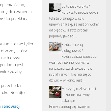
eplenia ścian,
Co to jest korekta?
mamy do czynienia
Korekta to proces edycji
ystko przekłada
tekstu pisanego w celu
upewnienia się, że jest on wolny
od błędów. Jest to proces
poprawy jakości …
iane to nie tylko
Kołdra – jak ją
etyczny, który
pielęgnować?
Kołdra zaliczana jest do
ich drzwi...
ważnych, jak nie jednych z
go domu jest
najważniejszych akcesoriów
 wyłożyć aby
sypialnianych. Nie ma się co
dziwić – w końcu jest …
 przechodzi
Maszyny rozlewnicze i
kroku. Rosnące
poziome maszyny
..
pakujące
u renowacji
Firmy zajmują się różnymi