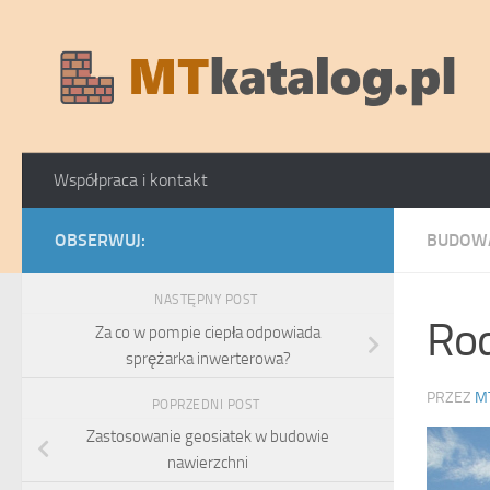
Skip to content
Współpraca i kontakt
OBSERWUJ:
BUDOWA
NASTĘPNY POST
Rod
Za co w pompie ciepła odpowiada
sprężarka inwerterowa?
PRZEZ
M
POPRZEDNI POST
Zastosowanie geosiatek w budowie
nawierzchni