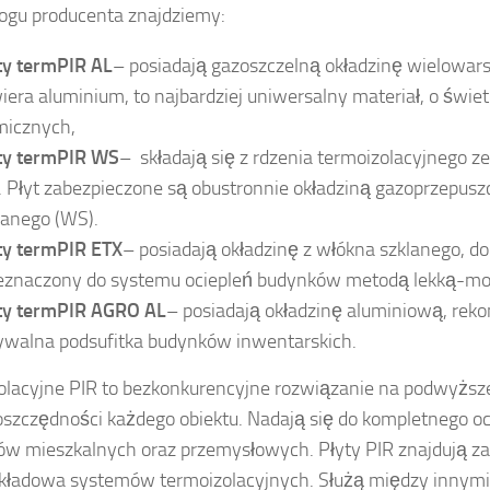
ogu producenta znajdziemy:
ty termPIR AL
– posiadają gazoszczelną okładzinę wielowar
iera aluminium, to najbardziej uniwersalny materiał, o świ
micznych,
ty termPIR WS
– składają się z rdzenia termoizolacyjnego ze
. Płyt zabezpieczone są obustronnie okładziną gazoprzepusz
lanego (WS).
ty termPIR ETX
– posiadają okładzinę z włókna szklanego, do
eznaczony do systemu ociepleń budynków metodą lekką-mo
ty termPIR AGRO AL
– posiadają okładzinę aluminiową, re
walna podsufitka budynków inwentarskich.
zolacyjne PIR to bezkonkurencyjne rozwiązanie na podwyższ
szczędności każdego obiektu. Nadają się do kompletnego oc
w mieszkalnych oraz przemysłowych. Płyty PIR znajdują za
kładowa systemów termoizolacyjnych. Służą między innymi 