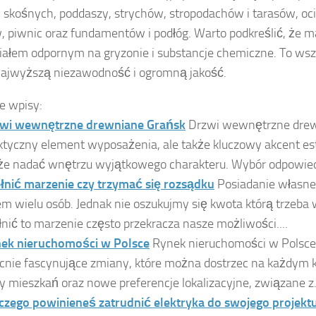
skośnych, poddaszy, strychów, stropodachów i tarasów, oci
, piwnic oraz fundamentów i podłóg. Warto podkreślić, że 
iałem odpornym na gryzonie i substancje chemiczne. To wsz
najwyższą niezawodność i ogromną jakość.
e wpisy:
wi wewnętrzne drewniane Grańsk
Drzwi wewnętrzne drewn
ktyczny element wyposażenia, ale także kluczowy akcent est
e nadać wnętrzu wyjątkowego charakteru. Wybór odpowiedn
łnić marzenie czy trzymać się rozsądku
Posiadanie własne
em wielu osób. Jednak nie oszukujmy się kwota którą trzeba
łnić to marzenie często przekracza nasze możliwości....
ek nieruchomości w Polsce
Rynek nieruchomości w Polsce
cnie fascynujące zmiany, które można dostrzec na każdym 
y mieszkań oraz nowe preferencje lokalizacyjne, związane z.
czego powinieneś zatrudnić elektryka do swojego projekt