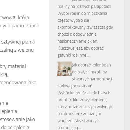
rośliny na różnych parapetach
Wybór roślin do mieszkania
stwową, która
często wydaje się
etnych parametrach
skomplikowany, zwłaszcza gdy
chodzi o odpowiednie
 sztywnej pianki
nasłonecznienie okien.
Kluczowe jest, aby dobrać
czalną z welonu
gatunki roślinne …
Jak dobrać kolor ścian
bry materiał
do białych mebli, by
krą,
stworzyć harmonijną i
komendowana jako
stylową przestrzeń
Wybór koloru ścian do białych
mebli to kluczowy element,
enie
który może znacząco wpłynąć
ieplenia
na atmosferę w każdym
stosowanie jako
wnętrzu. Aby stworzyć
do ocieplenia
harmonijną …