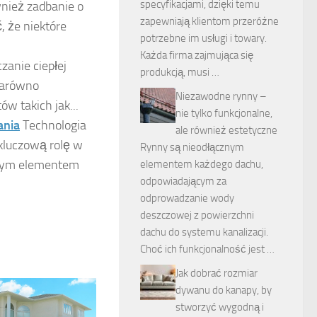
specyfikacjami, dzięki temu
wnież zadbanie o
zapewniają klientom przeróżne
, że niektóre
potrzebne im usługi i towary.
Każda firma zajmująca się
zanie ciepłej
produkcją, musi …
zarówno
Niezawodne rynny –
w takich jak...
nie tylko funkcjonalne,
ania
Technologia
ale również estetyczne
kluczową rolę w
Rynny są nieodłącznym
owym elementem
elementem każdego dachu,
odpowiadającym za
odprowadzanie wody
deszczowej z powierzchni
dachu do systemu kanalizacji.
Choć ich funkcjonalność jest …
Jak dobrać rozmiar
dywanu do kanapy, by
stworzyć wygodną i