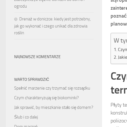
ogrodu
zainter
poznać 
Drenaż w doniczce: kiedy jest potrzebny,
planowa
jak go wykonać i czego unikać dla zdrowia
roślin
W ty
Czym
Jaki
NAJNOWSZE KOMENTARZE
Czy
WARTO SPRAWDZIĆ
ter
Spełnić marzenie czy trzymać się rozsądku
Czym charakteryzują się biokominki?
Płyty t
Jak sprawić, by mieszkanie stało się domem?
konstru
Ślub i co dalej
poliizo
Dom marzeń