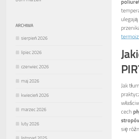
poliure
tempera
ulegają
ARCHIWA
przenik
termoiz
sierpień 2026
Jak
lipiec 2026
PIR
czerwiec 2026
maj 2026
Jak tłu
praktyc
kwiecień 2026
właściw
marzec 2026
cech
pł
stropó
luty 2026
się róż
listopad 2025