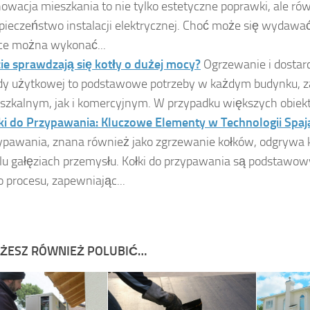
owacja mieszkania to nie tylko estetyczne poprawki, ale ró
pieczeństwo instalacji elektrycznej. Choć może się wydawać
ce można wykonać...
ie sprawdzają się kotły o dużej mocy?
Ogrzewanie i dostarc
y użytkowej to podstawowe potrzeby w każdym budynku, 
szkalnym, jak i komercyjnym. W przypadku większych obiektó
ki do Przypawania: Kluczowe Elementy w Technologii Spaj
ypawania, znana również jako zgrzewanie kołków, odgrywa 
lu gałęziach przemysłu. Kołki do przypawania są podstaw
o procesu, zapewniając...
ŻESZ RÓWNIEŻ POLUBIĆ…