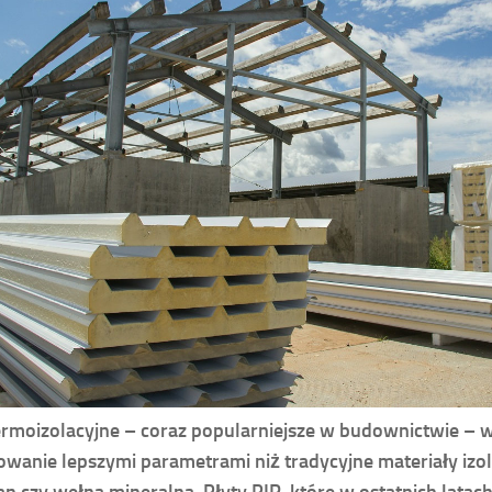
ermoizolacyjne – coraz popularniejsze w budownictwie – w
wanie lepszymi parametrami niż tradycyjne materiały izol
an czy wełna mineralna. Płyty PIR, które w ostatnich latac