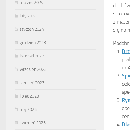
marzec 2024
dachów 
stropów
luty 2024
z mater
się na 
styczeń 2024
Podobn
grudzień 2023
Drz
listopad 2023
pra
moż
wrzesień 2023
Spe
sierpień 2023
cel
spe
lipiec 2023
Ryn
obe
maj 2023
cen
kwiecień 2023
Dla