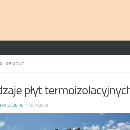
 I REMONT
zaje płyt termoizolacyjnyc
TKATALOG.PL
·
4 MAJA 2023