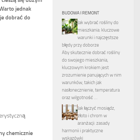
 Warto jednak
BUDOWA I REMONT
 je dobrać do
Jak wybrać rośliny do
mieszkania: kluczowe
warunki i najczęstsze
błędy przy doborze
Aby skutecznie dobrać rośliny
do swojego mieszkania,
kluczowym krokiem jest
zrozumienie panujących w nim
warunków, takich jak
nasłonecznienie, temperatura
oraz wilgotność …
Jak łączyć mosiądz,
terystyczną
złoto i chrom w
aranżacji: zasady
harmonii i praktyczne
ny chemicznie
wskazówki