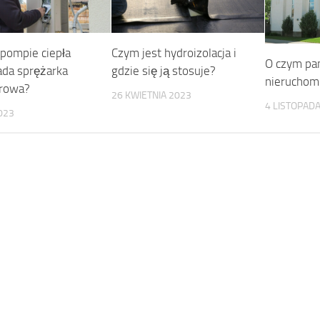
 pompie ciepła
Czym jest hydroizolacja i
O czym pa
da sprężarka
gdzie się ją stosuje?
nieruchom
erowa?
26 KWIETNIA 2023
4 LISTOPAD
023