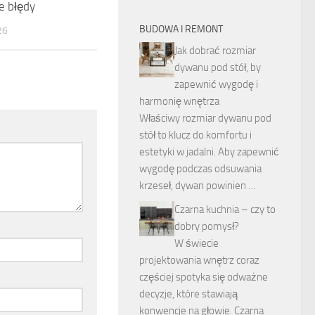
e błędy
BUDOWA I REMONT
26
Jak dobrać rozmiar
dywanu pod stół, by
zapewnić wygodę i
harmonię wnętrza
Właściwy rozmiar dywanu pod
stół to klucz do komfortu i
estetyki w jadalni. Aby zapewnić
wygodę podczas odsuwania
krzeseł, dywan powinien …
Czarna kuchnia – czy to
dobry pomysł?
W świecie
projektowania wnętrz coraz
częściej spotyka się odważne
decyzje, które stawiają
konwencje na głowie. Czarna