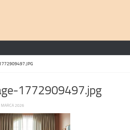
1772909497.JPG
age-1772909497.jpg
 MARCA 2026