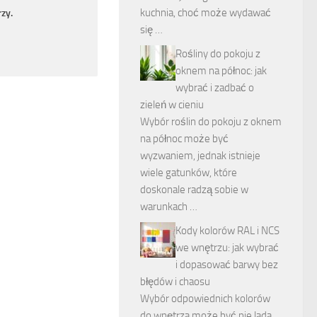
kuchnia, choć może wydawać
zy.
się …
Rośliny do pokoju z
oknem na północ: jak
wybrać i zadbać o
zieleń w cieniu
Wybór roślin do pokoju z oknem
na północ może być
wyzwaniem, jednak istnieje
wiele gatunków, które
doskonale radzą sobie w
warunkach …
Kody kolorów RAL i NCS
we wnętrzu: jak wybrać
i dopasować barwy bez
błędów i chaosu
Wybór odpowiednich kolorów
do wnętrza może być nie lada