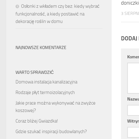
doniczk
Osłonki z wkładem czy bez: kiedy wybrać
3 SIERPN
funkcjonalność, a kiedy postawić na
dekorację roślin w domu
DODAJ
NAJNOWSZE KOMENTARZE
Komen
WARTO SPRAWDZIĆ
Domowa instalacja kanalizacyjna
Rodzaje płyt termoizolacyjnych
Nazw
Jakie prace można wykonywać na zwyżce
koszowej?
Coraz bliżej Gwiazdka!
Witry
Gdzie szukać inspiracji budowlanych?