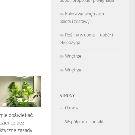
dobór, proporcje i pielęgnacja
Kolory we wnętrzach –
palety i zestawy
Rośliny w domu – dobór i
ekspozycja
Wnętrze
Wnętrze
STRONY
O mnie
znie doświetlać
Współpraca i kontakt
łazience bez
ktyczne zasady i