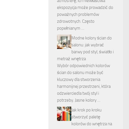
atmosferę, ich niewłaściwa
ekspozycja może prowadzić do
poważnych problemów
zdrowotnych. Często
popełnianym …
Modne kolory ścian do
salonu: jak wybrać
barwy pod styl, światło i
metraż wnętrza
Wybór odpowiednich kolorów
ścian do salonu może być
kluczowy dla stworzenia
harmonijnej przestrzeni, która
odzwierciedla twój styl i
potrzeby. Jasne kolory …
Jak krok po kroku
stworzyć paletę
kolorów do wnętrza na