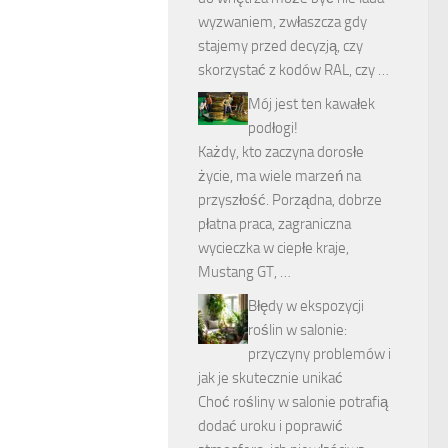
wyzwaniem, zwłaszcza gdy
stajemy przed decyzją, czy
skorzystać z kodów RAL, czy …
Mój jest ten kawałek
podłogi!
Każdy, kto zaczyna dorosłe
życie, ma wiele marzeń na
przyszłość. Porządna, dobrze
płatna praca, zagraniczna
wycieczka w ciepłe kraje,
Mustang GT, …
Błędy w ekspozycji
roślin w salonie:
przyczyny problemów i
jak je skutecznie unikać
Choć rośliny w salonie potrafią
dodać uroku i poprawić