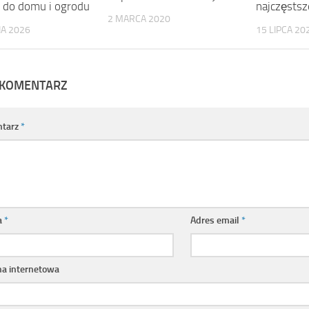
i do domu i ogrodu
najczęstsz
2 MARCA 2020
IA 2026
15 LIPCA 20
 KOMENTARZ
tarz
*
a
*
Adres email
*
na internetowa