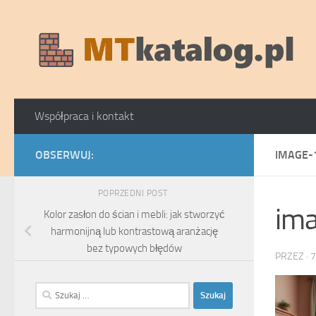
Skip to content
Współpraca i kontakt
OBSERWUJ:
IMAGE-
POPRZEDNI POST
im
Kolor zasłon do ścian i mebli: jak stworzyć
harmonijną lub kontrastową aranżację
bez typowych błędów
PRZEZ
·
7
Szukaj: