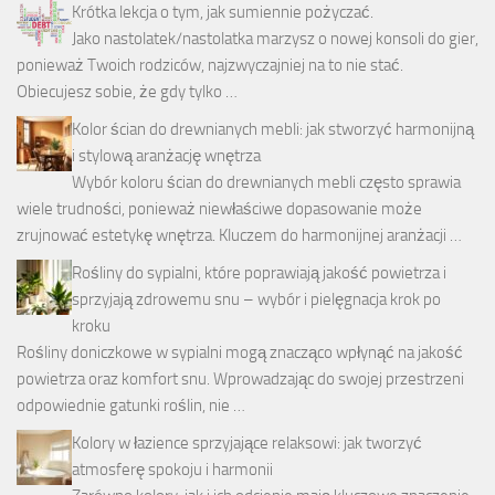
Krótka lekcja o tym, jak sumiennie pożyczać.
Jako nastolatek/nastolatka marzysz o nowej konsoli do gier,
ponieważ Twoich rodziców, najzwyczajniej na to nie stać.
Obiecujesz sobie, że gdy tylko …
Kolor ścian do drewnianych mebli: jak stworzyć harmonijną
i stylową aranżację wnętrza
Wybór koloru ścian do drewnianych mebli często sprawia
wiele trudności, ponieważ niewłaściwe dopasowanie może
zrujnować estetykę wnętrza. Kluczem do harmonijnej aranżacji …
Rośliny do sypialni, które poprawiają jakość powietrza i
sprzyjają zdrowemu snu – wybór i pielęgnacja krok po
kroku
Rośliny doniczkowe w sypialni mogą znacząco wpłynąć na jakość
powietrza oraz komfort snu. Wprowadzając do swojej przestrzeni
odpowiednie gatunki roślin, nie …
Kolory w łazience sprzyjające relaksowi: jak tworzyć
atmosferę spokoju i harmonii