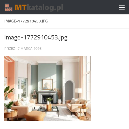
Skip to content
IMAGE-1772910453.JPG
image-1772910453.jpg
PRZEZ
·
7 MARCA 2026