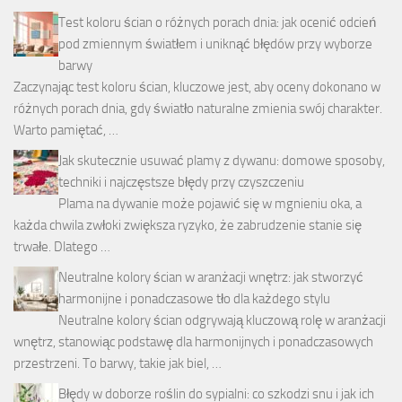
Test koloru ścian o różnych porach dnia: jak ocenić odcień
pod zmiennym światłem i uniknąć błędów przy wyborze
barwy
Zaczynając test koloru ścian, kluczowe jest, aby oceny dokonano w
różnych porach dnia, gdy światło naturalne zmienia swój charakter.
Warto pamiętać, …
Jak skutecznie usuwać plamy z dywanu: domowe sposoby,
techniki i najczęstsze błędy przy czyszczeniu
Plama na dywanie może pojawić się w mgnieniu oka, a
każda chwila zwłoki zwiększa ryzyko, że zabrudzenie stanie się
trwałe. Dlatego …
Neutralne kolory ścian w aranżacji wnętrz: jak stworzyć
harmonijne i ponadczasowe tło dla każdego stylu
Neutralne kolory ścian odgrywają kluczową rolę w aranżacji
wnętrz, stanowiąc podstawę dla harmonijnych i ponadczasowych
przestrzeni. To barwy, takie jak biel, …
Błędy w doborze roślin do sypialni: co szkodzi snu i jak ich