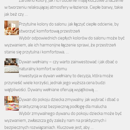
Zarówno kolory, jak i ich odcienie mają kluczowe znaczenie
w tworzeniu relaksującej atmosfery w łazience. Ciepłe barwy, takie
jak beż czy …
Przytulne kolory do salonu: jak łączyć ciepłe odcienie, by
stworzyć komfortową przestrzeń
Wybór odpowiednich ciepłych kolorów do salonu może być
wyzwaniem, ale ich harmonijne łączenie sprawi, że przestrzeń
stanie się przytulna i komfortowa. …
Dywan wełniany – czy warto zainwestować i jak dbać o
naturalny komfort w domu
Inwestycja w dywan wełniany to decyzja, która może
przynieść wiele korzyści, jednak jego wyższa cena budzi
wątpliwości. Dywany wełniane oferują wyjątkową …
Dywan do pokoju dziecka zmywalny: jak wybrać i dbać o
praktyczną oraz bezpieczną podłogę dla malucha
Wybór zmywalnego dywanu do pokoju dziecka może być
wyzwaniem, zwłaszcza gdy zależy nam na praktycznych i
bezpiecznych rozwiązaniach. Kluczowe jest, aby …