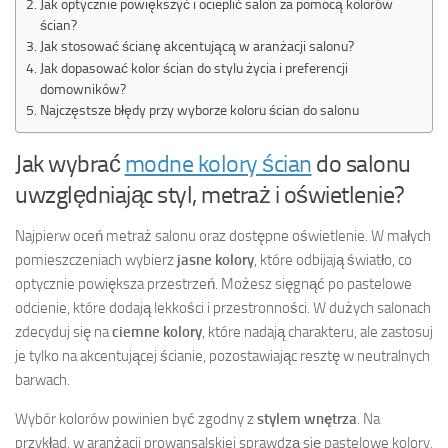
Jak optycznie powiększyć i ocieplić salon za pomocą kolorów
ścian?
Jak stosować ścianę akcentującą w aranżacji salonu?
Jak dopasować kolor ścian do stylu życia i preferencji
domowników?
Najczęstsze błędy przy wyborze koloru ścian do salonu
Jak wybrać
modne kolory ścian
do salonu
uwzględniając styl, metraż i oświetlenie?
Najpierw oceń metraż salonu oraz dostępne oświetlenie. W małych
pomieszczeniach wybierz
jasne kolory
, które odbijają światło, co
optycznie powiększa przestrzeń. Możesz sięgnąć po pastelowe
odcienie, które dodają lekkości i przestronności. W dużych salonach
zdecyduj się na
ciemne kolory
, które nadają charakteru, ale zastosuj
je tylko na akcentującej ścianie, pozostawiając resztę w neutralnych
barwach.
Wybór kolorów powinien być zgodny z
stylem wnętrza
. Na
przykład, w aranżacji prowansalskiej sprawdzą się pastelowe kolory,