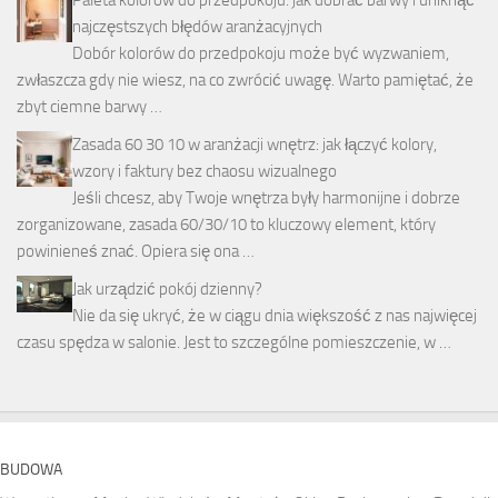
najczęstszych błędów aranżacyjnych
Dobór kolorów do przedpokoju może być wyzwaniem,
zwłaszcza gdy nie wiesz, na co zwrócić uwagę. Warto pamiętać, że
zbyt ciemne barwy …
Zasada 60 30 10 w aranżacji wnętrz: jak łączyć kolory,
wzory i faktury bez chaosu wizualnego
Jeśli chcesz, aby Twoje wnętrza były harmonijne i dobrze
zorganizowane, zasada 60/30/10 to kluczowy element, który
powinieneś znać. Opiera się ona …
Jak urządzić pokój dzienny?
Nie da się ukryć, że w ciągu dnia większość z nas najwięcej
czasu spędza w salonie. Jest to szczególne pomieszczenie, w …
BUDOWA