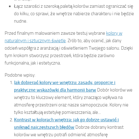
Łącz szarości z szeroką paletą kolorów zamiast ograniczać się
do kilku, co sprawi, że wnętrze nabierze charakteru i nie będzie
nudne.
Przed finalnym malowaniem zawsze testuj wybrane
kolory w
naturalnym i sztucznym świetle
. Zrób to, aby ocenić, jak dany
odcień współgra z aranżacją i oświetleniem Twojego salonu. Dzięki
tym krokom stworzysz przestrzeń, która będzie zarówno
funkcjonalna, jak i estetyczna.
Podobne wpisy:
Jak dobierać kolory we wnętrzu: zasady, proporcje i
praktyczne wskazówki dla harmonii barw
Dobór kolorów we
wnętrzu to kluczowy element, który znacząco wpływa na
atmosferę przestrzeni oraz nasze samopoczucie. Kolory nie
tylko kształtują estetykę pomieszczenia, ale...
Kontrast w kolorach wnętrza: jak go dobrze ustawić i
uniknąć najczęstszych błędów
Dobrze dobrany kontrast
kolorów we wnętrzu potrafi odmienić atmosferę