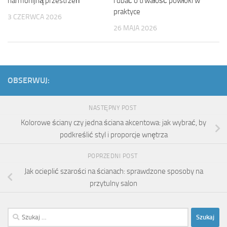
harmonijną przestrzeń
i dbać o trwałość powłoki w
praktyce
3 CZERWCA 2026
26 MAJA 2026
OBSERWUJ:
NASTĘPNY POST
Kolorowe ściany czy jedna ściana akcentowa: jak wybrać, by
podkreślić styl i proporcje wnętrza
POPRZEDNI POST
Jak ocieplić szarości na ścianach: sprawdzone sposoby na
przytulny salon
Szukaj: