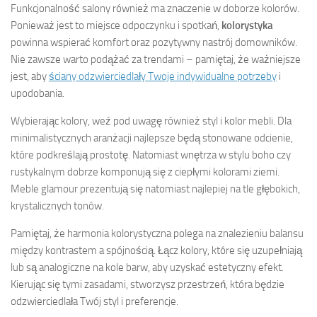
Funkcjonalność salony również ma znaczenie w doborze kolorów.
Ponieważ jest to miejsce odpoczynku i spotkań,
kolorystyka
powinna wspierać komfort oraz pozytywny nastrój domowników.
Nie zawsze warto podążać za trendami – pamiętaj, że ważniejsze
jest, aby
ściany odzwierciedlały Twoje indywidualne potrzeby
i
upodobania.
Wybierając kolory, weź pod uwagę również styl i kolor mebli. Dla
minimalistycznych aranżacji najlepsze będą stonowane odcienie,
które podkreślają prostotę. Natomiast wnętrza w stylu boho czy
rustykalnym dobrze komponują się z ciepłymi kolorami ziemi.
Meble glamour prezentują się natomiast najlepiej na tle głębokich,
krystalicznych tonów.
Pamiętaj, że harmonia kolorystyczna polega na znalezieniu balansu
między kontrastem a spójnością. Łącz kolory, które się uzupełniają
lub są analogiczne na kole barw, aby uzyskać estetyczny efekt.
Kierując się tymi zasadami, stworzysz przestrzeń, która będzie
odzwierciedlała Twój styl i preferencje.