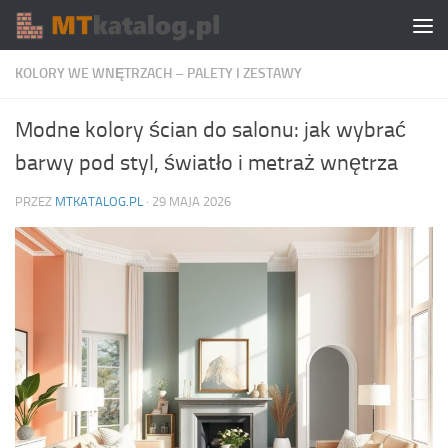
Skip to content
KOLORY WE WNĘTRZACH – PALETY I ZESTAWY
Modne kolory ścian do salonu: jak wybrać
barwy pod styl, światło i metraż wnętrza
PRZEZ
MTKATALOG.PL
·
29 MAJA 2026