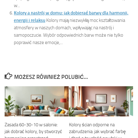
w...
Kolory a nastrój w domu: jak dobierać barwy dla harmonii,
energii i relaksu
Kolory mają niezwykłą moc kształtowania
atmosfery w naszych domach, wpływając na nastrój i
samopoczucie. Wybór odpowiednich barw może nie tylko
poprawić nasze emocje,...
MOŻESZ RÓWNIEŻ POLUBIĆ…
Zasada 60-30-10 w salonie:
Kolory ścian odporne na
jak dobrać kolory, by stworzyć
zabrudzenia: jak wybrać farbę