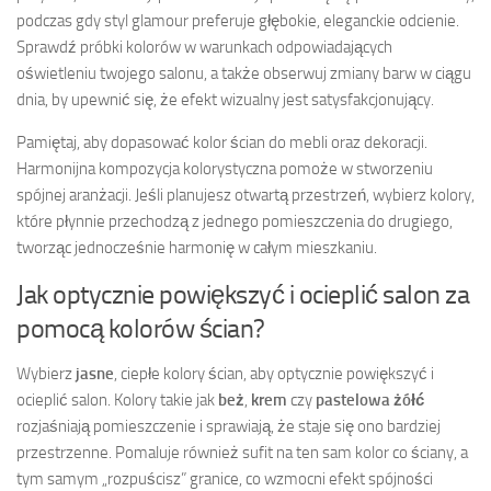
podczas gdy styl glamour preferuje głębokie, eleganckie odcienie.
Sprawdź próbki kolorów w warunkach odpowiadających
oświetleniu twojego salonu, a także obserwuj zmiany barw w ciągu
dnia, by upewnić się, że efekt wizualny jest satysfakcjonujący.
Pamiętaj, aby dopasować kolor ścian do mebli oraz dekoracji.
Harmonijna kompozycja kolorystyczna pomoże w stworzeniu
spójnej aranżacji. Jeśli planujesz otwartą przestrzeń, wybierz kolory,
które płynnie przechodzą z jednego pomieszczenia do drugiego,
tworząc jednocześnie harmonię w całym mieszkaniu.
Jak optycznie powiększyć i ocieplić salon za
pomocą kolorów ścian?
Wybierz
jasne
, ciepłe kolory ścian, aby optycznie powiększyć i
ocieplić salon. Kolory takie jak
beż
,
krem
czy
pastelowa żółć
rozjaśniają pomieszczenie i sprawiają, że staje się ono bardziej
przestrzenne. Pomaluje również sufit na ten sam kolor co ściany, a
tym samym „rozpuścisz” granice, co wzmocni efekt spójności