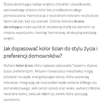
Ściana akcentująca nadaje wnętrzu charakter i żywiołowość,
wprowadzając ulubiony kolor bez przytłaczania całego
pomieszczenia. Harmonizuje z neutralnymi kolorami reszty ścian,
takimi jak biel, beż czy szarość. Dobrze dobrana
ściana
akcentująca
może wyróżnić określoną strefę lub element, np.
miejsce wypoczynku, tworząc harmonijną i atrakcyjną aranżację
wnętrz.
Jak dopasować kolor ścian do stylu życia i
preferencji domowników?
Wybierz
kolor ścian
, który najlepiej odpowiada Twojemu stylowi
życia i preferencjom. Aktywni i towarzyscy mieszkańcy mogą
postawić na ciepłe, energetyzujące barwy, które wspierają
interakcje i integrację, jak na przykład ciepłe odcienie żółtego czy
pomarańczowego. Jeśli cenisz spokój oraz relaks, wybierz chłodne,
neutralne kolory, takie jak błękit czy zieleń, które sprzyjają
wyciszeniu.