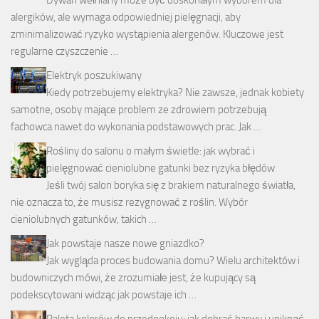
alergików, ale wymaga odpowiedniej pielęgnacji, aby
zminimalizować ryzyko wystąpienia alergenów. Kluczowe jest
regularne czyszczenie …
Elektryk poszukiwany
Kiedy potrzebujemy elektryka? Nie zawsze, jednak kobiety
samotne, osoby mające problem ze zdrowiem potrzebują
fachowca nawet do wykonania podstawowych prac. Jak …
Rośliny do salonu o małym świetle: jak wybrać i
pielęgnować cieniolubne gatunki bez ryzyka błędów
Jeśli twój salon boryka się z brakiem naturalnego światła,
nie oznacza to, że musisz rezygnować z roślin. Wybór
cieniolubnych gatunków, takich …
Jak powstaje nasze nowe gniazdko?
Jak wygląda proces budowania domu? Wielu architektów i
budowniczych mówi, że zrozumiałe jest, że kupujący są
podekscytowani widząc jak powstaje ich …
Paleta kolorów do przedpokoju: jak dobrać barwy i uniknąć