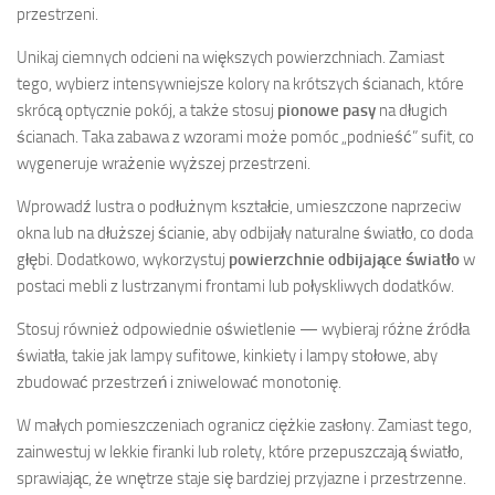
przestrzeni.
Unikaj ciemnych odcieni na większych powierzchniach. Zamiast
tego, wybierz intensywniejsze kolory na krótszych ścianach, które
skrócą optycznie pokój, a także stosuj
pionowe pasy
na długich
ścianach. Taka zabawa z wzorami może pomóc „podnieść” sufit, co
wygeneruje wrażenie wyższej przestrzeni.
Wprowadź lustra o podłużnym kształcie, umieszczone naprzeciw
okna lub na dłuższej ścianie, aby odbijały naturalne światło, co doda
głębi. Dodatkowo, wykorzystuj
powierzchnie odbijające światło
w
postaci mebli z lustrzanymi frontami lub połyskliwych dodatków.
Stosuj również odpowiednie oświetlenie — wybieraj różne źródła
światła, takie jak lampy sufitowe, kinkiety i lampy stołowe, aby
zbudować przestrzeń i zniwelować monotonię.
W małych pomieszczeniach ogranicz ciężkie zasłony. Zamiast tego,
zainwestuj w lekkie firanki lub rolety, które przepuszczają światło,
sprawiając, że wnętrze staje się bardziej przyjazne i przestrzenne.