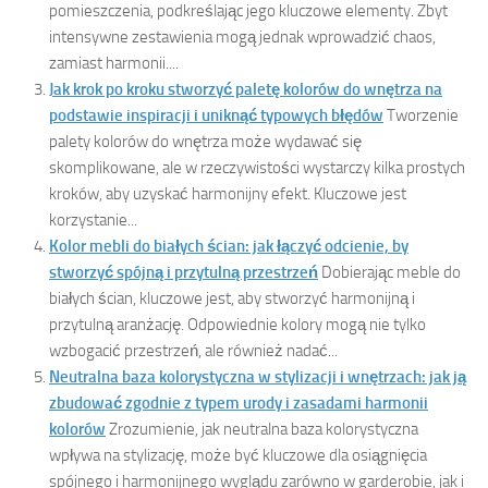
pomieszczenia, podkreślając jego kluczowe elementy. Zbyt
intensywne zestawienia mogą jednak wprowadzić chaos,
zamiast harmonii....
Jak krok po kroku stworzyć paletę kolorów do wnętrza na
podstawie inspiracji i uniknąć typowych błędów
Tworzenie
palety kolorów do wnętrza może wydawać się
skomplikowane, ale w rzeczywistości wystarczy kilka prostych
kroków, aby uzyskać harmonijny efekt. Kluczowe jest
korzystanie...
Kolor mebli do białych ścian: jak łączyć odcienie, by
stworzyć spójną i przytulną przestrzeń
Dobierając meble do
białych ścian, kluczowe jest, aby stworzyć harmonijną i
przytulną aranżację. Odpowiednie kolory mogą nie tylko
wzbogacić przestrzeń, ale również nadać...
Neutralna baza kolorystyczna w stylizacji i wnętrzach: jak ją
zbudować zgodnie z typem urody i zasadami harmonii
kolorów
Zrozumienie, jak neutralna baza kolorystyczna
wpływa na stylizację, może być kluczowe dla osiągnięcia
spójnego i harmonijnego wyglądu zarówno w garderobie, jak i