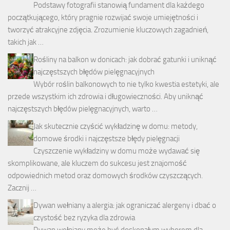
Podstawy fotografii stanowią fundament dla każdego
początkującego, który pragnie rozwijać swoje umiejętności i
tworzyć atrakcyjne zdjęcia. Zrozumienie kluczowych zagadnień,
takich jak …
Rośliny na balkon w donicach: jak dobrać gatunki i uniknąć
najczęstszych błędów pielęgnacyjnych
Wybór roślin balkonowych to nie tylko kwestia estetyki, ale
przede wszystkim ich zdrowia i długowieczności. Aby uniknąć
najczęstszych błędów pielęgnacyjnych, warto …
Jak skutecznie czyścić wykładzinę w domu: metody,
domowe środki i najczęstsze błędy pielęgnacji
Czyszczenie wykładziny w domu może wydawać się
skomplikowane, ale kluczem do sukcesu jest znajomość
odpowiednich metod oraz domowych środków czyszczących.
Zacznij …
Dywan wełniany a alergia: jak ograniczać alergeny i dbać o
czystość bez ryzyka dla zdrowia
Dywan wełniany może być doskonałym wyborem dla