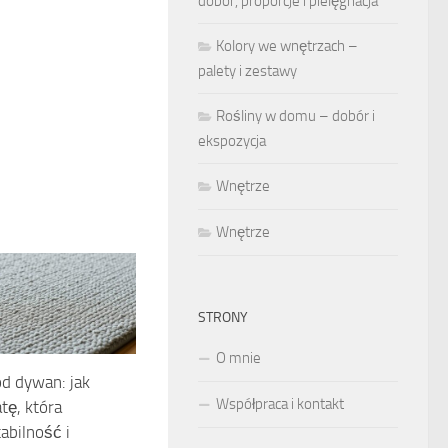
dobór, proporcje i pielęgnacja
Kolory we wnętrzach –
palety i zestawy
Rośliny w domu – dobór i
ekspozycja
Wnętrze
Wnętrze
STRONY
O mnie
d dywan: jak
Współpraca i kontakt
tę, która
abilność i