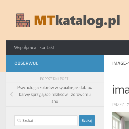
Skip to content
Współpraca i kontakt
OBSERWUJ:
IMAGE-
POPRZEDNI POST
im
Psychologia kolorów w sypialni: jak dobrać
barwy sprzyjające relaksowi i zdrowemu
snu
PRZEZ
·
7
Szukaj: