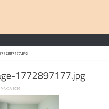
1772897177.JPG
age-1772897177.jpg
 MARCA 2026