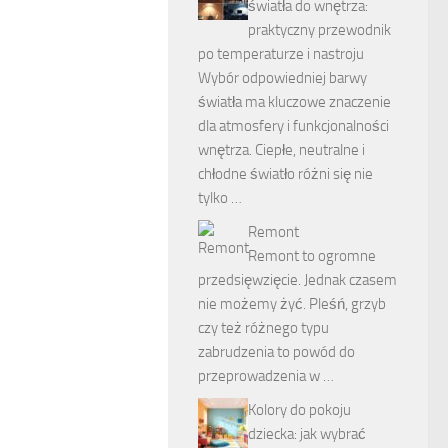
światła do wnętrza:
praktyczny przewodnik
po temperaturze i nastroju
Wybór odpowiedniej barwy
światła ma kluczowe znaczenie
dla atmosfery i funkcjonalności
wnętrza. Ciepłe, neutralne i
chłodne światło różni się nie
tylko …
Remont
Remont to ogromne
przedsięwzięcie. Jednak czasem
nie możemy żyć. Pleśń, grzyb
czy też różnego typu
zabrudzenia to powód do
przeprowadzenia w …
Kolory do pokoju
dziecka: jak wybrać