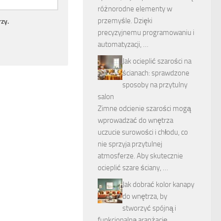
różnorodne elementy w
przemyśle. Dzięki
zy.
precyzyjnemu programowaniu i
automatyzacji, …
Jak ocieplić szarości na
ścianach: sprawdzone
sposoby na przytulny
salon
Zimne odcienie szarości mogą
wprowadzać do wnętrza
uczucie surowości i chłodu, co
nie sprzyja przytulnej
atmosferze. Aby skutecznie
ocieplić szare ściany, …
Jak dobrać kolor kanapy
do wnętrza, by
stworzyć spójną i
funkcjonalną aranżację