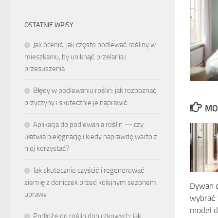
OSTATNIE WPISY
Jak ocenić, jak często podlewać rośliny w
mieszkaniu, by uniknąć przelania i
przesuszenia
Błędy w podlewaniu roślin: jak rozpoznać
przyczyny i skutecznie je naprawić
MO
Aplikacja do podlewania roślin — czy
ułatwia pielęgnację i kiedy naprawdę warto z
niej korzystać?
Jak skutecznie czyścić i regenerować
ziemię z doniczek przed kolejnym sezonem
Dywan d
uprawy
wybrać 
model 
Podłoże do roślin doniczkowych: jak