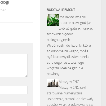
dłogi
BUDOWA I REMONT
2026
Rośliny do łazienki
odporne na wilgoć: jak
wybrać gatunki i unikać
typowych błędów
pielęgnacyjnych
Wybór roślin do łazienki, które
są odporne na wilgoć, może
być kluczowy dla stworzenia
zdrowego i estetycznego
wnętrza. Idealne gatunki
powinny …
Maszyny CNC
Maszyny CNC, czyli
sterowane numerycznie
urządzenia, zrewolucjonizowały
sposób, w jaki produkowane są