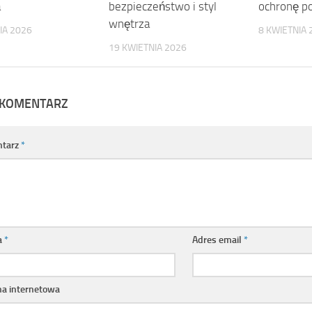
a
bezpieczeństwo i styl
ochronę po
wnętrza
IA 2026
8 KWIETNIA 
19 KWIETNIA 2026
 KOMENTARZ
tarz
*
a
*
Adres email
*
na internetowa