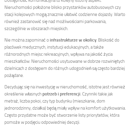
Dostępność komunikacyjna to kolejny istotny aspekt.
Nieruchomości położone blisko przystanków autobusowych czy
stacji kolejowych mogą znacznie ułatwić codzienne dojazdy. Warto
również zastanowić się nad możliwościami parkowania,
szczególnie w obszarach miejskich.
Nie można zapominać o
infrastrukturze w okolicy
. Bliskość do
placówek medycznych, instytucji edukacyjnych, a także
różnorodnych miejsc rekreacyjnych, wpływa na jakość życia
mieszkańców. Nieruchomości usytuowane w dobrze rozwiniętych
dzielnicach z dostępem do różnych udogodnień są często bardziej
pożądane.
Decydując się na inwestycję w nieruchomość, istotne jest również
określenie własnych
potrzeb i preferencji
. Czynniki takie jak
metraż, liczba pokoi, czy typ budynku (mieszkanie, dom
jednorodzinny, działka) będą miały wpływ na komfort użytkowania.
Często przydatne może być stworzenie listy priorytetów, która
pomoże w podjęciu odpowiedniej decyzji.