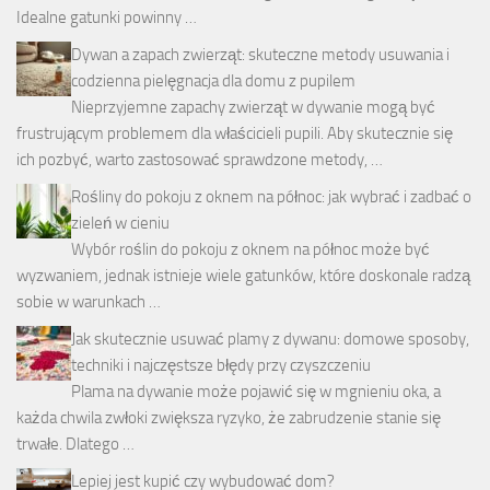
Idealne gatunki powinny …
Dywan a zapach zwierząt: skuteczne metody usuwania i
codzienna pielęgnacja dla domu z pupilem
Nieprzyjemne zapachy zwierząt w dywanie mogą być
frustrującym problemem dla właścicieli pupili. Aby skutecznie się
ich pozbyć, warto zastosować sprawdzone metody, …
Rośliny do pokoju z oknem na północ: jak wybrać i zadbać o
zieleń w cieniu
Wybór roślin do pokoju z oknem na północ może być
wyzwaniem, jednak istnieje wiele gatunków, które doskonale radzą
sobie w warunkach …
Jak skutecznie usuwać plamy z dywanu: domowe sposoby,
techniki i najczęstsze błędy przy czyszczeniu
Plama na dywanie może pojawić się w mgnieniu oka, a
każda chwila zwłoki zwiększa ryzyko, że zabrudzenie stanie się
trwałe. Dlatego …
Lepiej jest kupić czy wybudować dom?