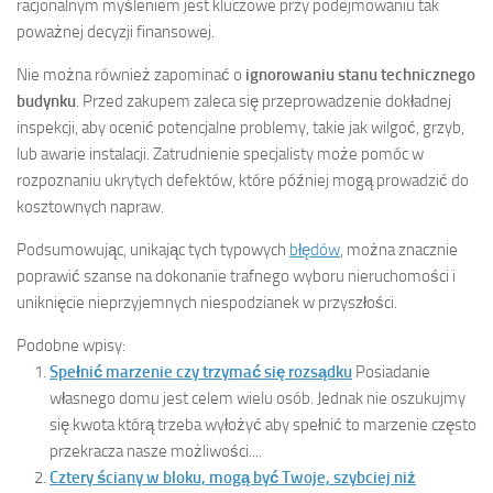
racjonalnym myśleniem jest kluczowe przy podejmowaniu tak
poważnej decyzji finansowej.
Nie można również zapominać o
ignorowaniu stanu technicznego
budynku
. Przed zakupem zaleca się przeprowadzenie dokładnej
inspekcji, aby ocenić potencjalne problemy, takie jak wilgoć, grzyb,
lub awarie instalacji. Zatrudnienie specjalisty może pomóc w
rozpoznaniu ukrytych defektów, które później mogą prowadzić do
kosztownych napraw.
Podsumowując, unikając tych typowych
błędów
, można znacznie
poprawić szanse na dokonanie trafnego wyboru nieruchomości i
uniknięcie nieprzyjemnych niespodzianek w przyszłości.
Podobne wpisy:
Spełnić marzenie czy trzymać się rozsądku
Posiadanie
własnego domu jest celem wielu osób. Jednak nie oszukujmy
się kwota którą trzeba wyłożyć aby spełnić to marzenie często
przekracza nasze możliwości....
Cztery ściany w bloku, mogą być Twoje, szybciej niż