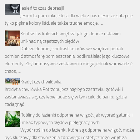
Jesień to czas depresji!
Jesień to pora roku, która dla wielu z nas niesie ze sobą nie
tylko piękne kolory liści, ale także trudne emocje. …
Kontrast w kolorach wnętrza: jak go dobrze ustawić i
uniknąć najczęstszych błędów
Dobrze dobrany kontrast kolorów we wnętrzu potrafi
odmienić atmosferę pomieszczenia, podkreślając jego kluczowe
elementy. Zbyt intensywne zestawienia mogą jednak wprowadzić
chaos, …
Kredyt czy chwilówka
Kredyt a chwilówka Potrzebujesz nagłego zastrzyku gotówki i
zastanawiasz się, czy lepiej udać się w tym celu do banku, gdzie
zaciągnąć …
Rośliny do łazienki odporne na wilgoć: jak wybrać gatunki i
unikać typowych błędów pielęgnacyjnych
Wybór roślin do łazienki, które są odporne na wilgoć, może
być kluczowy dla stworzenia zdrowego i estetycznego wnętrza.