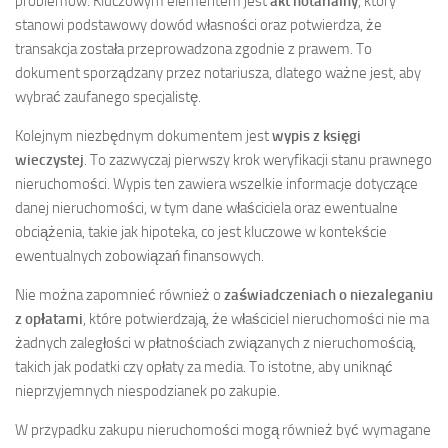
problemów. Kluczowym elementem jest
akt notarialny
, który
stanowi podstawowy dowód własności oraz potwierdza, że
transakcja została przeprowadzona zgodnie z prawem. To
dokument sporządzany przez notariusza, dlatego ważne jest, aby
wybrać zaufanego specjalistę.
Kolejnym niezbędnym dokumentem jest
wypis z księgi
wieczystej
. To zazwyczaj pierwszy krok weryfikacji stanu prawnego
nieruchomości. Wypis ten zawiera wszelkie informacje dotyczące
danej nieruchomości, w tym dane właściciela oraz ewentualne
obciążenia, takie jak hipoteka, co jest kluczowe w kontekście
ewentualnych zobowiązań finansowych.
Nie można zapomnieć również o
zaświadczeniach o niezaleganiu
z opłatami
, które potwierdzają, że właściciel nieruchomości nie ma
żadnych zaległości w płatnościach związanych z nieruchomością,
takich jak podatki czy opłaty za media. To istotne, aby uniknąć
nieprzyjemnych niespodzianek po zakupie.
W przypadku zakupu nieruchomości mogą również być wymagane