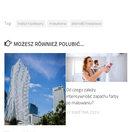
Tagi:
kredyt hipoteczny
mieszkanie
zdolność kredytowa
MOŻESZ RÓWNIEŻ POLUBIĆ…
Od czego zależy
intensywność zapachu farby
po malowaniu?
17 KWIETNIA 2023