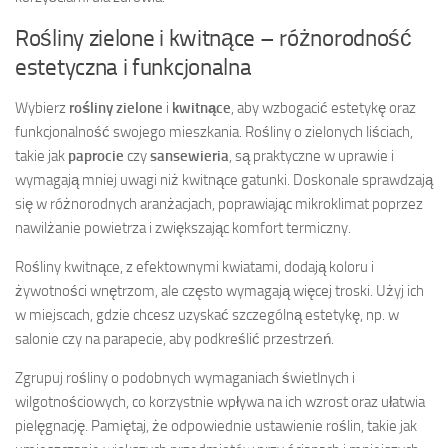
Rośliny zielone i kwitnące – różnorodność
estetyczna i funkcjonalna
Wybierz
rośliny zielone
i
kwitnące
, aby wzbogacić estetykę oraz
funkcjonalność swojego mieszkania. Rośliny o zielonych liściach,
takie jak
paprocie
czy
sansewieria
, są praktyczne w uprawie i
wymagają mniej uwagi niż kwitnące gatunki. Doskonale sprawdzają
się w różnorodnych aranżacjach, poprawiając mikroklimat poprzez
nawilżanie powietrza i zwiększając komfort termiczny.
Rośliny kwitnące, z efektownymi kwiatami, dodają koloru i
żywotności wnętrzom, ale często wymagają więcej troski. Użyj ich
w miejscach, gdzie chcesz uzyskać szczególną estetykę, np. w
salonie czy na parapecie, aby podkreślić przestrzeń.
Zgrupuj rośliny o podobnych wymaganiach świetlnych i
wilgotnościowych, co korzystnie wpływa na ich wzrost oraz ułatwia
pielęgnację. Pamiętaj, że odpowiednie ustawienie roślin, takie jak