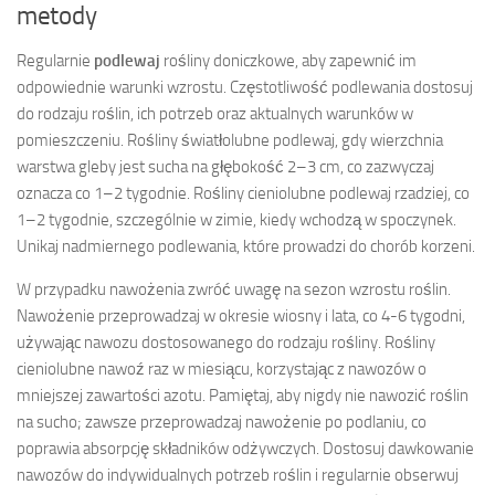
metody
Regularnie
podlewaj
rośliny doniczkowe, aby zapewnić im
odpowiednie warunki wzrostu. Częstotliwość podlewania dostosuj
do rodzaju roślin, ich potrzeb oraz aktualnych warunków w
pomieszczeniu. Rośliny światłolubne podlewaj, gdy wierzchnia
warstwa gleby jest sucha na głębokość 2–3 cm, co zazwyczaj
oznacza co 1–2 tygodnie. Rośliny cieniolubne podlewaj rzadziej, co
1–2 tygodnie, szczególnie w zimie, kiedy wchodzą w spoczynek.
Unikaj nadmiernego podlewania, które prowadzi do chorób korzeni.
W przypadku nawożenia zwróć uwagę na sezon wzrostu roślin.
Nawożenie przeprowadzaj w okresie wiosny i lata, co 4-6 tygodni,
używając nawozu dostosowanego do rodzaju rośliny. Rośliny
cieniolubne nawoź raz w miesiącu, korzystając z nawozów o
mniejszej zawartości azotu. Pamiętaj, aby nigdy nie nawozić roślin
na sucho; zawsze przeprowadzaj nawożenie po podlaniu, co
poprawia absorpcję składników odżywczych. Dostosuj dawkowanie
nawozów do indywidualnych potrzeb roślin i regularnie obserwuj