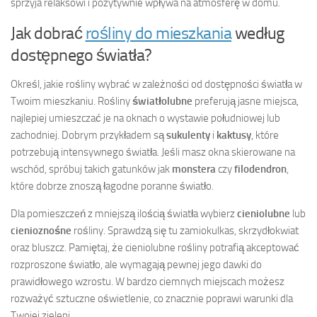
sprzyja relaksowi i pozytywnie wpływa na atmosferę w domu.
Jak dobrać
rośliny do mieszkania
według
dostępnego światła?
Określ, jakie rośliny wybrać w zależności od dostępności światła w
Twoim mieszkaniu. Rośliny
światłolubne
preferują jasne miejsca,
najlepiej umieszczać je na oknach o wystawie południowej lub
zachodniej. Dobrym przykładem są
sukulenty
i
kaktusy
, które
potrzebują intensywnego światła. Jeśli masz okna skierowane na
wschód, spróbuj takich gatunków jak
monstera
czy
filodendron
,
które dobrze znoszą łagodne poranne światło.
Dla pomieszczeń z mniejszą ilością światła wybierz
cieniolubne
lub
cienioznośne
rośliny. Sprawdzą się tu zamiokulkas, skrzydłokwiat
oraz bluszcz. Pamiętaj, że cieniolubne rośliny potrafią akceptować
rozproszone światło, ale wymagają pewnej jego dawki do
prawidłowego wzrostu. W bardzo ciemnych miejscach możesz
rozważyć sztuczne oświetlenie, co znacznie poprawi warunki dla
Twojej zieleni.