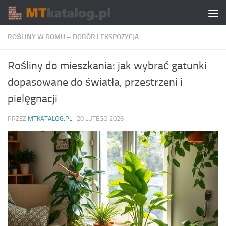
Skip to content
ROŚLINY W DOMU – DOBÓR I EKSPOZYCJA
Rośliny do mieszkania: jak wybrać gatunki
dopasowane do światła, przestrzeni i
pielęgnacji
PRZEZ
MTKATALOG.PL
·
20 LUTEGO 2026