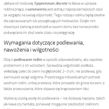
ułatwia ich hodowlę.
Epipremnum złociste
to łatwa w uprawie
roślina pnąca, a
sansewieria
jest jedną z najpopularniejszych opcji
ze względu na swoją odporność. Tego rodzaju rośliny będą idealne
dla zapracowanych lub początkujących hodowców. Dzięki nim
stworzysz zieloną przestrzeń w swoim domu bez konieczności
poświęcania im zbyt wiele czasu na pielęgnację.
Wymagania dotyczące podlewania,
nawożenia i wilgotności
Dbaj o
podlewanie roślin
w sposób odpowiedzialny, aby zapobiec
problemom z ich wzrostem. Sprawdzaj wilgotność podłoża,
wkładając palec do ziemi na głębokość 2–3 cm; nie podlewaj, gdy
ziemia jest wciąż wilgotna. Przestrzegaj indywidualnych potrzeb
wodnych roślin, unikaj przelania, które prowadzi do gnicie korzeni, a
także przesuszenia, które objawia się brązowieniem liści.
Wybieraj czystą wodę do podlewania – nie dodawaj napojów, takich
jak kawa czy herbata, ponieważ mogą one zaszkodzić roślinom.