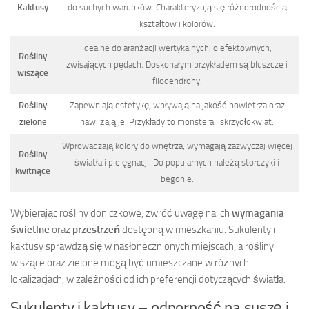
Kaktusy
do suchych warunków. Charakteryzują się różnorodnością
kształtów i kolorów.
Idealne do aranżacji wertykalnych, o efektownych,
Rośliny
zwisających pędach. Doskonałym przykładem są bluszcze i
wiszące
filodendrony.
Rośliny
Zapewniają estetykę, wpływają na jakość powietrza oraz
zielone
nawilżają je. Przykłady to monstera i skrzydłokwiat.
Wprowadzają kolory do wnętrza, wymagają zazwyczaj więcej
Rośliny
światła i pielęgnacji. Do popularnych należą storczyki i
kwitnące
begonie.
Wybierając rośliny doniczkowe, zwróć uwagę na ich
wymagania
świetlne
oraz
przestrzeń
dostępną w mieszkaniu. Sukulenty i
kaktusy sprawdzą się w nasłonecznionych miejscach, a rośliny
wiszące oraz zielone mogą być umieszczane w różnych
lokalizacjach, w zależności od ich preferencji dotyczących światła.
Sukulenty i kaktusy – odporność na suszę i