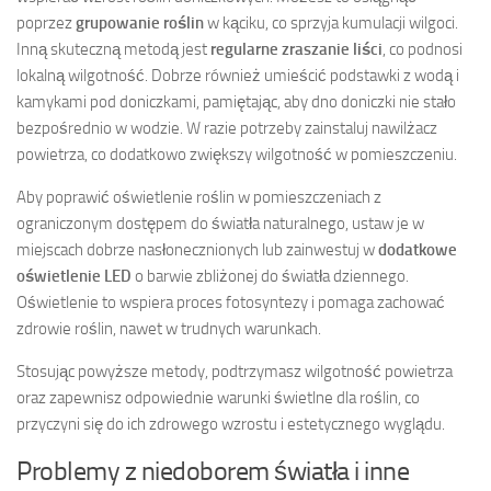
poprzez
grupowanie roślin
w kąciku, co sprzyja kumulacji wilgoci.
Inną skuteczną metodą jest
regularne zraszanie liści
, co podnosi
lokalną wilgotność. Dobrze również umieścić podstawki z wodą i
kamykami pod doniczkami, pamiętając, aby dno doniczki nie stało
bezpośrednio w wodzie. W razie potrzeby zainstaluj nawilżacz
powietrza, co dodatkowo zwiększy wilgotność w pomieszczeniu.
Aby poprawić oświetlenie roślin w pomieszczeniach z
ograniczonym dostępem do światła naturalnego, ustaw je w
miejscach dobrze nasłonecznionych lub zainwestuj w
dodatkowe
oświetlenie LED
o barwie zbliżonej do światła dziennego.
Oświetlenie to wspiera proces fotosyntezy i pomaga zachować
zdrowie roślin, nawet w trudnych warunkach.
Stosując powyższe metody, podtrzymasz wilgotność powietrza
oraz zapewnisz odpowiednie warunki świetlne dla roślin, co
przyczyni się do ich zdrowego wzrostu i estetycznego wyglądu.
Problemy z niedoborem światła i inne