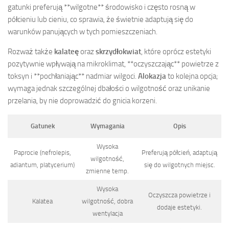
gatunki preferują **wilgotne** środowisko i często rosną w
półcieniu lub cieniu, co sprawia, że świetnie adaptują się do
warunków panujących w tych pomieszczeniach.
Rozważ także
kalateę
oraz
skrzydłokwiat
, które oprócz estetyki
pozytywnie wpływają na mikroklimat, **oczyszczając** powietrze z
toksyn i **pochłaniając** nadmiar wilgoci.
Alokazja
to kolejna opcja;
wymaga jednak szczególnej dbałości o wilgotność oraz unikanie
przelania, by nie doprowadzić do gnicia korzeni.
Gatunek
Wymagania
Opis
Wysoka
Paprocie (nefrolepis,
Preferują półcień, adaptują
wilgotność,
adiantum, platycerium)
się do wilgotnych miejsc.
zmienne temp.
Wysoka
Oczyszcza powietrze i
Kalatea
wilgotność, dobra
dodaje estetyki.
wentylacja