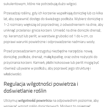
sukulentowym, które nie potrzebują dużo wilgoci.
Przesadzaj rośliny, gdy ich korzenie wypełniają doniczkę lub co kilka
lat, aby zapewnić dostęp do świeżego podłoża. Wybierz doniczkę o
1-2 rozmiary większą od poprzedniej, z odwodnieniem na dnie, aby
uniknąć przelania i gnicia korzeni. Umieść na dnie doniczki drenaż,
np. keramzyt lub perlit, w warstwie grubości od 1 do 4 cm, co
poprawi warunki powietrzne i odprowadzenie nadmiaru wody.
Przed przesadzaniem przygotuj niezbędne narzędzia: nową
doniczkę, podłoże, drenaż, małą łopatkę, oraz ostre nożyczki do
przycinania korzeni. Kamień, płatki kokosowe lub perlit mogą być
również używane w podłożu, aby poprawić jego strukturę i
właściwości.
Regulacja wilgotności powietrza i
doświetlanie roślin
Utrzymuj
wilgotność powietrza
na odpowiednim poziomie, aby
wspierać wzrost roślin doniczkowych. Możesz to osiągnąć