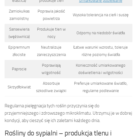
elastica)
produkuje tlen
umiarkowane podlewanie
Zamiokulkas
Poprawia jakość
Wysoka tolerancja na cień i suszę
zamiolistny
powietrza
Sansewieria
Produkuje tlen w
Odporny na niedobór światła
(wężownica)
nocy
Epipremnum
Neutralizuje
Łatwe warunki wzrostu, toleruje
złociste
zanieczyszczenia
różne poziomy światła
Poprawiają
Konieczność umiarkowanego
Paprocie
wilgotność
doświetlenia i wilgotności
Absorbuje
Preferuje umiarkowane światło,
Skrzydłokwiat
szkodliwe związki
regularne podlewanie
Regularna pielęgnacja tych roślin przyczynia się do
przyjemniejszego i zdrowszego mikroklimatu. Utrzymuj je w dobrej
kondycji, aby cieszyć się ich zaletami każdego dnia.
Rośliny do sypialni – produkcja tlenu i