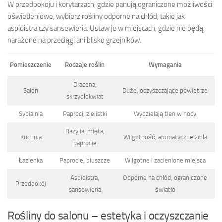
W przedpokoju i korytarzach, gdzie panują ograniczone możliwości
oświetleniowe, wybierz rośliny odporne na chłód, takie jak
aspidistra czy sansewieria. Ustaw je w miejscach, gdzie nie będą
narażone na przeciągi ani blisko grzejników.
Pomieszczenie
Rodzaje roślin
Wymagania
Dracena,
Salon
Duże, oczyszczające powietrze
skrzydłokwiat
Sypialnia
Paproci, zielistki
Wydzielają tlen w nocy
Bazylia, mięta,
Kuchnia
Wilgotność, aromatyczne zioła
paprocie
Łazienka
Paprocie, bluszcze
Wilgotne i zacienione miejsca
Aspidistra,
Odporne na chłód, ograniczone
Przedpokój
sansewieria
światło
Rośliny do salonu – estetyka i oczyszczanie