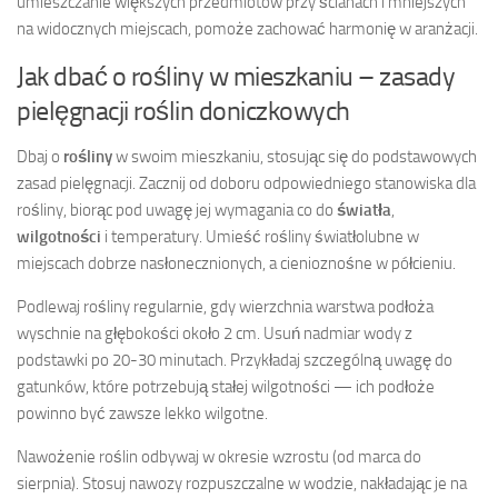
umieszczanie większych przedmiotów przy ścianach i mniejszych
na widocznych miejscach, pomoże zachować harmonię w aranżacji.
Jak dbać o rośliny w mieszkaniu – zasady
pielęgnacji roślin doniczkowych
Dbaj o
rośliny
w swoim mieszkaniu, stosując się do podstawowych
zasad pielęgnacji. Zacznij od doboru odpowiedniego stanowiska dla
rośliny, biorąc pod uwagę jej wymagania co do
światła
,
wilgotności
i temperatury. Umieść rośliny światłolubne w
miejscach dobrze nasłonecznionych, a cienioznośne w półcieniu.
Podlewaj rośliny regularnie, gdy wierzchnia warstwa podłoża
wyschnie na głębokości około 2 cm. Usuń nadmiar wody z
podstawki po 20-30 minutach. Przykładaj szczególną uwagę do
gatunków, które potrzebują stałej wilgotności — ich podłoże
powinno być zawsze lekko wilgotne.
Nawożenie roślin odbywaj w okresie wzrostu (od marca do
sierpnia). Stosuj nawozy rozpuszczalne w wodzie, nakładając je na