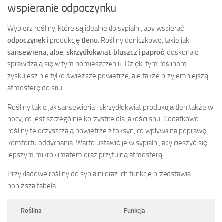
wspieranie odpoczynku
Wybierz rośliny, które są idealne do sypialni, aby wspierać
odpoczynek
i produkcję
tlenu
. Rośliny doniczkowe, takie jak
sansewieria
,
aloe
,
skrzydłokwiat
,
bluszcz
i
paproć
, doskonale
sprawdzają się w tym pomieszczeniu. Dzięki tym roślinom
zyskujesz nie tylko świeższe powietrze, ale także przyjemniejszą
atmosferę do snu.
Rośliny takie jak sansewieria i skrzydłokwiat produkują tlen także w
nocy, co jest szczególnie korzystne dla jakości snu. Dodatkowo
rośliny te oczyszczają powietrze z toksyn, co wpływa na poprawę
komfortu oddychania. Warto ustawić je w sypialni, aby cieszyć się
lepszym mikroklimatem oraz przytulną atmosferą.
Przykładowe rośliny do sypialni oraz ich funkcje przedstawia
poniższa tabela:
Roślina
Funkcja