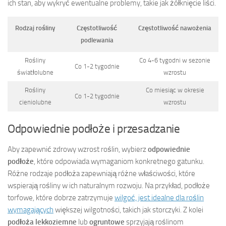
ich stan, aby wykryć ewentualne problemy, takie jak żółknięcie liści.
Rodzaj rośliny
Częstotliwość
Częstotliwość nawożenia
podlewania
Rośliny
Co 4-6 tygodni w sezonie
Co 1-2 tygodnie
światłolubne
wzrostu
Rośliny
Co miesiąc w okresie
Co 1-2 tygodnie
cieniolubne
wzrostu
Odpowiednie podłoże i przesadzanie
Aby zapewnić zdrowy wzrost roślin, wybierz
odpowiednie
podłoże
, które odpowiada wymaganiom konkretnego gatunku.
Różne rodzaje podłoża zapewniają różne właściwości, które
wspierają rośliny w ich naturalnym rozwoju. Na przykład, podłoże
torfowe, które dobrze zatrzymuje
wilgoć, jest idealne dla roślin
wymagających
większej wilgotności, takich jak storczyki. Z kolei
podłoża lekkoziemne
lub
ogruntowe
sprzyjają roślinom