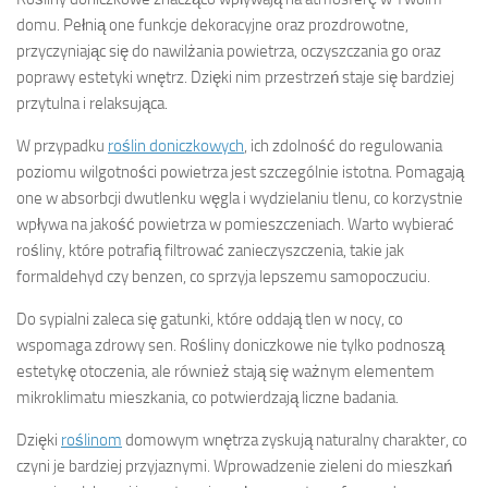
domu. Pełnią one funkcje dekoracyjne oraz prozdrowotne,
przyczyniając się do nawilżania powietrza, oczyszczania go oraz
poprawy estetyki wnętrz. Dzięki nim przestrzeń staje się bardziej
przytulna i relaksująca.
W przypadku
roślin doniczkowych
, ich zdolność do regulowania
poziomu wilgotności powietrza jest szczególnie istotna. Pomagają
one w absorbcji dwutlenku węgla i wydzielaniu tlenu, co korzystnie
wpływa na jakość powietrza w pomieszczeniach. Warto wybierać
rośliny, które potrafią filtrować zanieczyszczenia, takie jak
formaldehyd czy benzen, co sprzyja lepszemu samopoczuciu.
Do sypialni zaleca się gatunki, które oddają tlen w nocy, co
wspomaga zdrowy sen. Rośliny doniczkowe nie tylko podnoszą
estetykę otoczenia, ale również stają się ważnym elementem
mikroklimatu mieszkania, co potwierdzają liczne badania.
Dzięki
roślinom
domowym wnętrza zyskują naturalny charakter, co
czyni je bardziej przyjaznymi. Wprowadzenie zieleni do mieszkań