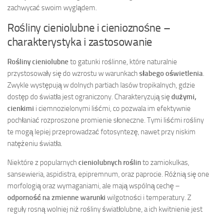
zachwycać swoim wyglądem.
Rośliny cieniolubne i cienioznośne –
charakterystyka i zastosowanie
Rośliny cieniolubne
to gatunki roślinne, które naturalnie
przystosowały się do wzrostu w warunkach
słabego oświetlenia
.
Zwykle występują w dolnych partiach lasów tropikalnych, gdzie
dostęp do światła jest ograniczony. Charakteryzują się
dużymi,
cienkimi
i ciemnozielonymi liśćmi, co pozwala im efektywnie
pochłaniać rozproszone promienie słoneczne. Tymi liśćmi rośliny
te mogą lepiej przeprowadzać fotosyntezę, nawet przy niskim
natężeniu światła.
Niektóre z popularnych
cieniolubnych roślin
to zamiokulkas,
sansewieria, aspidistra, epipremnum, oraz paprocie. Różnią się one
morfologią oraz wymaganiami, ale mają wspólną cechę –
odporność na zmienne warunki
wilgotności i temperatury. Z
reguły rosną wolniej niż rośliny światłolubne, a ich kwitnienie jest