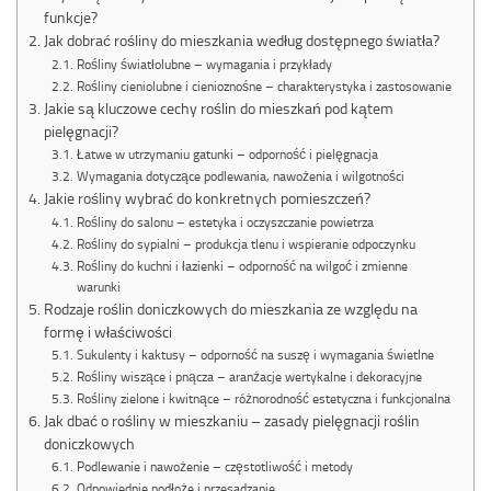
funkcje?
Jak dobrać rośliny do mieszkania według dostępnego światła?
Rośliny światłolubne – wymagania i przykłady
Rośliny cieniolubne i cienioznośne – charakterystyka i zastosowanie
Jakie są kluczowe cechy roślin do mieszkań pod kątem
pielęgnacji?
Łatwe w utrzymaniu gatunki – odporność i pielęgnacja
Wymagania dotyczące podlewania, nawożenia i wilgotności
Jakie rośliny wybrać do konkretnych pomieszczeń?
Rośliny do salonu – estetyka i oczyszczanie powietrza
Rośliny do sypialni – produkcja tlenu i wspieranie odpoczynku
Rośliny do kuchni i łazienki – odporność na wilgoć i zmienne
warunki
Rodzaje roślin doniczkowych do mieszkania ze względu na
formę i właściwości
Sukulenty i kaktusy – odporność na suszę i wymagania świetlne
Rośliny wiszące i pnącza – aranżacje wertykalne i dekoracyjne
Rośliny zielone i kwitnące – różnorodność estetyczna i funkcjonalna
Jak dbać o rośliny w mieszkaniu – zasady pielęgnacji roślin
doniczkowych
Podlewanie i nawożenie – częstotliwość i metody
Odpowiednie podłoże i przesadzanie