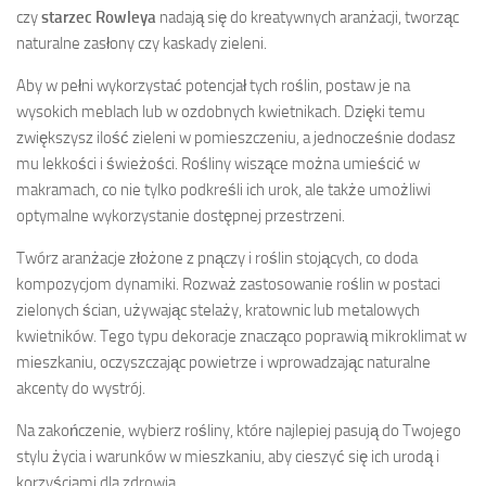
czy
starzec Rowleya
nadają się do kreatywnych aranżacji, tworząc
naturalne zasłony czy kaskady zieleni.
Aby w pełni wykorzystać potencjał tych roślin, postaw je na
wysokich meblach lub w ozdobnych kwietnikach. Dzięki temu
zwiększysz ilość zieleni w pomieszczeniu, a jednocześnie dodasz
mu lekkości i świeżości. Rośliny wiszące można umieścić w
makramach, co nie tylko podkreśli ich urok, ale także umożliwi
optymalne wykorzystanie dostępnej przestrzeni.
Twórz aranżacje złożone z pnączy i roślin stojących, co doda
kompozycjom dynamiki. Rozważ zastosowanie roślin w postaci
zielonych ścian, używając stelaży, kratownic lub metalowych
kwietników. Tego typu dekoracje znacząco poprawią mikroklimat w
mieszkaniu, oczyszczając powietrze i wprowadzając naturalne
akcenty do wystrój.
Na zakończenie, wybierz rośliny, które najlepiej pasują do Twojego
stylu życia i warunków w mieszkaniu, aby cieszyć się ich urodą i
korzyściami dla zdrowia.