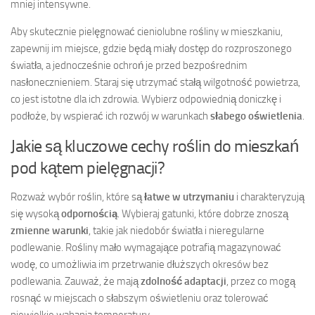
mniej intensywne.
Aby skutecznie pielęgnować cieniolubne rośliny w mieszkaniu,
zapewnij im miejsce, gdzie będą miały dostęp do rozproszonego
światła, a jednocześnie ochroń je przed bezpośrednim
nasłonecznieniem. Staraj się utrzymać stałą wilgotność powietrza,
co jest istotne dla ich zdrowia. Wybierz odpowiednią doniczkę i
podłoże, by wspierać ich rozwój w warunkach
słabego oświetlenia
.
Jakie są kluczowe cechy roślin do mieszkań
pod kątem pielęgnacji?
Rozważ wybór roślin, które są
łatwe w utrzymaniu
i charakteryzują
się wysoką
odpornością
. Wybieraj gatunki, które dobrze znoszą
zmienne warunki
, takie jak niedobór światła i nieregularne
podlewanie. Rośliny mało wymagające potrafią magazynować
wodę, co umożliwia im przetrwanie dłuższych okresów bez
podlewania. Zauważ, że mają
zdolność adaptacji
, przez co mogą
rosnąć w miejscach o słabszym oświetleniu oraz tolerować
niewielkie wahania temperatury.