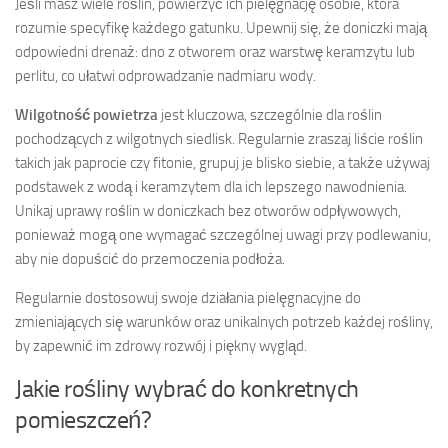
Jeśli masz wiele roślin, powierzyć ich pielęgnację osobie, która
rozumie specyfikę każdego gatunku. Upewnij się, że doniczki mają
odpowiedni drenaż: dno z otworem oraz warstwę keramzytu lub
perlitu, co ułatwi odprowadzanie nadmiaru wody.
Wilgotność powietrza
jest kluczowa, szczególnie dla roślin
pochodzących z wilgotnych siedlisk. Regularnie zraszaj liście roślin
takich jak paprocie czy fitonie, grupuj je blisko siebie, a także używaj
podstawek z wodą i keramzytem dla ich lepszego nawodnienia.
Unikaj uprawy roślin w doniczkach bez otworów odpływowych,
ponieważ mogą one wymagać szczególnej uwagi przy podlewaniu,
aby nie dopuścić do przemoczenia podłoża.
Regularnie dostosowuj swoje działania pielęgnacyjne do
zmieniających się warunków oraz unikalnych potrzeb każdej rośliny,
by zapewnić im zdrowy rozwój i piękny wygląd.
Jakie rośliny wybrać do konkretnych
pomieszczeń?