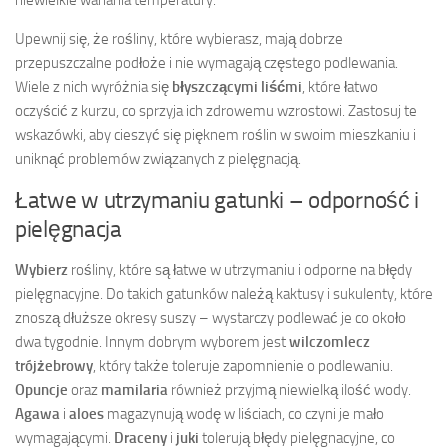
Upewnij się, że rośliny, które wybierasz, mają dobrze
przepuszczalne podłoże i nie wymagają częstego podlewania.
Wiele z nich wyróżnia się
błyszczącymi liśćmi
, które łatwo
oczyścić z kurzu, co sprzyja ich zdrowemu wzrostowi. Zastosuj te
wskazówki, aby cieszyć się pięknem roślin w swoim mieszkaniu i
uniknąć problemów związanych z pielęgnacją.
Łatwe w utrzymaniu gatunki – odporność i
pielęgnacja
Wybierz
rośliny, które są łatwe w utrzymaniu i odporne na błędy
pielęgnacyjne. Do takich gatunków należą kaktusy i sukulenty, które
znoszą dłuższe okresy suszy – wystarczy podlewać je co około
dwa tygodnie. Innym dobrym wyborem jest
wilczomlecz
trójżebrowy
, który także toleruje zapomnienie o podlewaniu.
Opuncje
oraz
mamilaria
również przyjmą niewielką ilość wody.
Agawa
i
aloes
magazynują wodę w liściach, co czyni je mało
wymagającymi.
Draceny
i
juki
tolerują błędy pielęgnacyjne, co