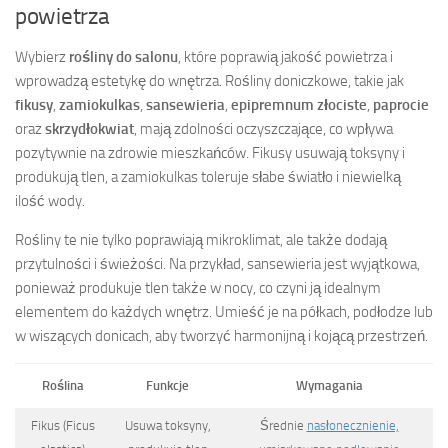
powietrza
Wybierz
rośliny do salonu
, które poprawią jakość powietrza i
wprowadzą estetykę do wnętrza. Rośliny doniczkowe, takie jak
fikusy
,
zamiokulkas
,
sansewieria
,
epipremnum złociste
,
paprocie
oraz
skrzydłokwiat
, mają zdolności oczyszczające, co wpływa
pozytywnie na zdrowie mieszkańców. Fikusy usuwają toksyny i
produkują tlen, a zamiokulkas toleruje słabe światło i niewielką
ilość wody.
Rośliny te nie tylko poprawiają mikroklimat, ale także dodają
przytulności i świeżości. Na przykład, sansewieria jest wyjątkowa,
ponieważ produkuje tlen także w nocy, co czyni ją idealnym
elementem do każdych wnętrz. Umieść je na półkach, podłodze lub
w wiszących donicach, aby tworzyć harmonijną i kojącą przestrzeń.
Roślina
Funkcje
Wymagania
Fikus (Ficus
Usuwa toksyny,
Średnie
nasłonecznienie,