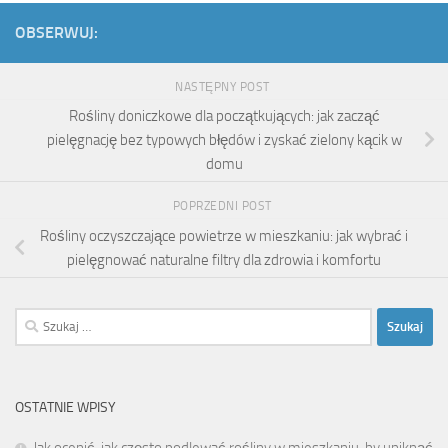
OBSERWUJ:
NASTĘPNY POST
Rośliny doniczkowe dla początkujących: jak zacząć
pielęgnację bez typowych błędów i zyskać zielony kącik w
domu
POPRZEDNI POST
Rośliny oczyszczające powietrze w mieszkaniu: jak wybrać i
pielęgnować naturalne filtry dla zdrowia i komfortu
Szukaj:
OSTATNIE WPISY
Jak ocenić, jak często podlewać rośliny w mieszkaniu, by uniknąć