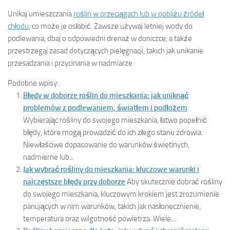
Unikaj umieszczania
roślin w przeciągach lub w pobliżu źródeł
chłodu
, co może je osłabić. Zawsze używaj letniej wody do
podlewania, dbaj o odpowiedni drenaż w doniczce, a także
przestrzegaj zasad dotyczących pielęgnacji, takich jak unikanie
przesadzania i przycinania w nadmiarze.
Podobne wpisy:
Błędy w doborze roślin do mieszkania: jak uniknąć
problemów z podlewaniem, światłem i podłożem
Wybierając rośliny do swojego mieszkania, łatwo popełnić
błędy, które mogą prowadzić do ich złego stanu zdrowia.
Niewłaściwe dopasowanie do warunków świetlnych,
nadmierne lub...
Jak wybrać rośliny do mieszkania: kluczowe warunki i
najczęstsze błędy przy doborze
Aby skutecznie dobrać rośliny
do swojego mieszkania, kluczowym krokiem jest zrozumienie
panujących w nim warunków, takich jak nasłonecznienie,
temperatura oraz wilgotność powietrza. Wiele...