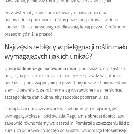
nawożenie, ponieważ rośliny wchodzą w okres spoczynku.
Przy systematycznym, umiarkowanym nawożeniu oraz
odpowiednim podlewaniu rośliny pozostaną zdrowe i w dobrej
kondycji. Unikaj nerwowego podlewania; lepiej pozwolić roślinom
przeschnięć niż je przelać.
Najczęstsze błędy w pielęgnacji roślin mało
wymagających i jak ich unikać?
Unikaj
nadmiernego podlewania
roślin, ponieważ to najczęstsza
przyczyna gnicia korzeni. Zanim podlejesz, sprawdź wilgotność
podłoża – podlewaj jedynie po przeschnięciu wierzchniej warstwy
ziemi. Upewnij się, że rośliny nie są wystawione na silne słońce,
szczególnie te cieniolubne, aby zapobiec poparzeniu liści.
Unikaj także umieszczania ich w zbyt ciemnych miejscach, jeśli
wymagają większej ilości światła. Regularnie
obracaj donice
, aby
zapewnić równomierny wzrost roślin. Pamiętaj o czyszczeniu liści z
kurzu, co poprawia ich dostęp do światła i wspomaga
fotosyntezę
.