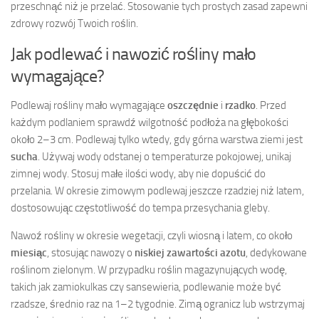
przeschnąć niż je przelać. Stosowanie tych prostych zasad zapewni
zdrowy rozwój Twoich roślin.
Jak podlewać i nawozić rośliny mało
wymagające?
Podlewaj rośliny mało wymagające
oszczędnie
i
rzadko
. Przed
każdym podlaniem sprawdź wilgotność podłoża na głębokości
około 2–3 cm. Podlewaj tylko wtedy, gdy górna warstwa ziemi jest
sucha
. Używaj wody odstanej o temperaturze pokojowej, unikaj
zimnej wody. Stosuj małe ilości wody, aby nie dopuścić do
przelania. W okresie zimowym podlewaj jeszcze rzadziej niż latem,
dostosowując częstotliwość do tempa przesychania gleby.
Nawoź rośliny w okresie wegetacji, czyli wiosną i latem, co około
miesiąc
, stosując nawozy o
niskiej zawartości azotu
, dedykowane
roślinom zielonym. W przypadku roślin magazynujących wodę,
takich jak zamiokulkas czy sansewieria, podlewanie może być
rzadsze, średnio raz na 1–2 tygodnie. Zimą ogranicz lub wstrzymaj