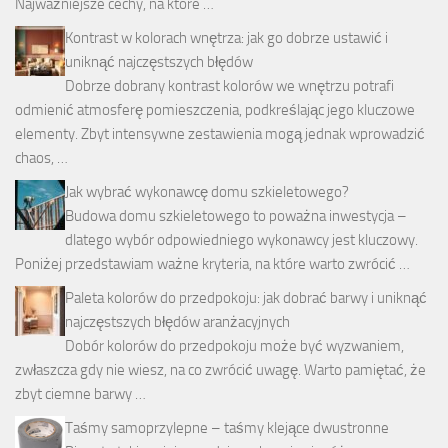
Najważniejsze cechy, na które …
Kontrast w kolorach wnętrza: jak go dobrze ustawić i
uniknąć najczęstszych błędów
Dobrze dobrany kontrast kolorów we wnętrzu potrafi
odmienić atmosferę pomieszczenia, podkreślając jego kluczowe
elementy. Zbyt intensywne zestawienia mogą jednak wprowadzić
chaos, …
Jak wybrać wykonawcę domu szkieletowego?
Budowa domu szkieletowego to poważna inwestycja –
dlatego wybór odpowiedniego wykonawcy jest kluczowy.
Poniżej przedstawiam ważne kryteria, na które warto zwrócić …
Paleta kolorów do przedpokoju: jak dobrać barwy i uniknąć
najczęstszych błędów aranżacyjnych
Dobór kolorów do przedpokoju może być wyzwaniem,
zwłaszcza gdy nie wiesz, na co zwrócić uwagę. Warto pamiętać, że
zbyt ciemne barwy …
Taśmy samoprzylepne – taśmy klejące dwustronne