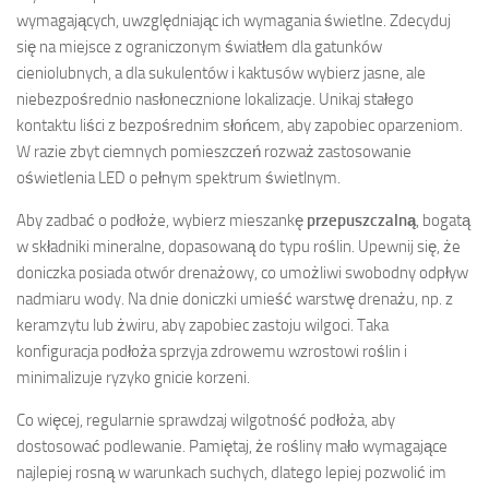
wymagających, uwzględniając ich wymagania świetlne. Zdecyduj
się na miejsce z ograniczonym światłem dla gatunków
cieniolubnych, a dla sukulentów i kaktusów wybierz jasne, ale
niebezpośrednio nasłonecznione lokalizacje. Unikaj stałego
kontaktu liści z bezpośrednim słońcem, aby zapobiec oparzeniom.
W razie zbyt ciemnych pomieszczeń rozważ zastosowanie
oświetlenia LED o pełnym spektrum świetlnym.
Aby zadbać o podłoże, wybierz mieszankę
przepuszczalną
, bogatą
w składniki mineralne, dopasowaną do typu roślin. Upewnij się, że
doniczka posiada otwór drenażowy, co umożliwi swobodny odpływ
nadmiaru wody. Na dnie doniczki umieść warstwę drenażu, np. z
keramzytu lub żwiru, aby zapobiec zastoju wilgoci. Taka
konfiguracja podłoża sprzyja zdrowemu wzrostowi roślin i
minimalizuje ryzyko gnicie korzeni.
Co więcej, regularnie sprawdzaj wilgotność podłoża, aby
dostosować podlewanie. Pamiętaj, że rośliny mało wymagające
najlepiej rosną w warunkach suchych, dlatego lepiej pozwolić im