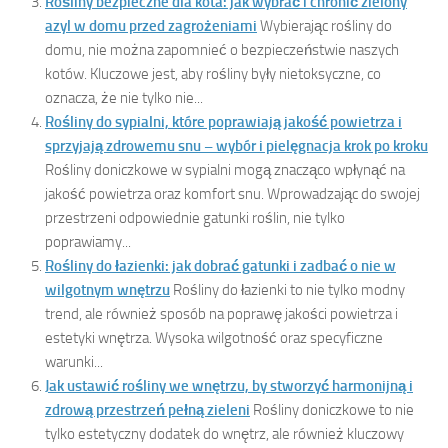
Rośliny bezpieczne dla kota: jak wybrać i chronić zielony
azyl w domu przed zagrożeniami
Wybierając rośliny do
domu, nie można zapomnieć o bezpieczeństwie naszych
kotów. Kluczowe jest, aby rośliny były nietoksyczne, co
oznacza, że nie tylko nie...
Rośliny do sypialni, które poprawiają jakość powietrza i
sprzyjają zdrowemu snu – wybór i pielęgnacja krok po kroku
Rośliny doniczkowe w sypialni mogą znacząco wpłynąć na
jakość powietrza oraz komfort snu. Wprowadzając do swojej
przestrzeni odpowiednie gatunki roślin, nie tylko
poprawiamy...
Rośliny do łazienki: jak dobrać gatunki i zadbać o nie w
wilgotnym wnętrzu
Rośliny do łazienki to nie tylko modny
trend, ale również sposób na poprawę jakości powietrza i
estetyki wnętrza. Wysoka wilgotność oraz specyficzne
warunki...
Jak ustawić rośliny we wnętrzu, by stworzyć harmonijną i
zdrową przestrzeń pełną zieleni
Rośliny doniczkowe to nie
tylko estetyczny dodatek do wnętrz, ale również kluczowy