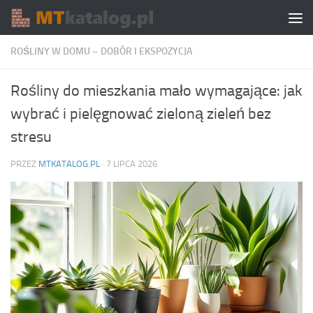
Skip to content
ROŚLINY W DOMU – DOBÓR I EKSPOZYCJA
Rośliny do mieszkania mało wymagające: jak
wybrać i pielęgnować zieloną zieleń bez
stresu
PRZEZ
MTKATALOG.PL
·
7 LIPCA 2026