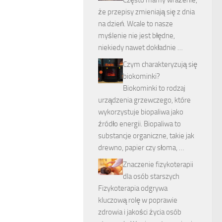
że przepisy zmieniają się z dnia
na dzień. Wcale to nasze
myślenie nie jest błędne,
niekiedy nawet dokładnie …
Czym charakteryzują się
biokominki?
Biokominki to rodzaj
urządzenia grzewczego, które
wykorzystuje biopaliwa jako
źródło energii. Biopaliwa to
substancje organiczne, takie jak
drewno, papier czy słoma, …
Znaczenie fizykoterapii
dla osób starszych
Fizykoterapia odgrywa
kluczową rolę w poprawie
zdrowia i jakości życia osób