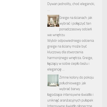
Dywan jednolity, choć elegancki,
…
Greige na ścianach: jak
wybrać i połączyć ten
ponadczasowy odcień
we wnętrzu
Wybór odpowiedniego odcienia
greige na ściany może być
kluczowy dla stworzenia
harmonijnego wnętrza. Greige,
łączący w sobie ciepło beżu i
elegancję …
Zimne kolory do pokoju
południowego: jak
wybrać barwy
łagodzące intensywne światło i
uniknąć aranżacyjnych pułapek
Intensywne światło słoneczne