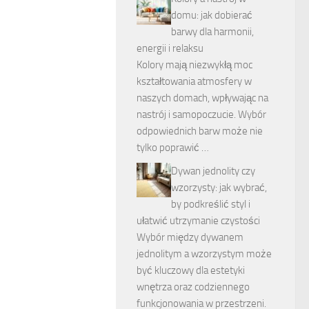
domu: jak dobierać
barwy dla harmonii,
energii i relaksu
Kolory mają niezwykłą moc
kształtowania atmosfery w
naszych domach, wpływając na
nastrój i samopoczucie. Wybór
odpowiednich barw może nie
tylko poprawić …
Dywan jednolity czy
wzorzysty: jak wybrać,
by podkreślić styl i
ułatwić utrzymanie czystości
Wybór między dywanem
jednolitym a wzorzystym może
być kluczowy dla estetyki
wnętrza oraz codziennego
funkcjonowania w przestrzeni.