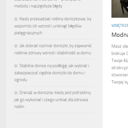
metody i najczęstsze błędy
Kiedy przesadzać rośliny doniczkowe, by
WNĘTRZ
wspomóc ich wzrost i uniknąć błędów
pielęgnacyjnych
Modna
Jak dobrać rozmiar doniczki, by zapewnić
Masz ide
roślinie zdrowy wzrost i stabilność w domu
brakuje 
Twoje łó
Stabilne donice na podłogę: jak wybrać i
atrakcyj
zabezpieczyć ciężkie doniczki do domu i
stworzen
ogrodu
Twojej sy
Drenaż w doniczce: kiedy jest potrzebny,
jak go wykonać i czego unikać dla zdrowia
roślin