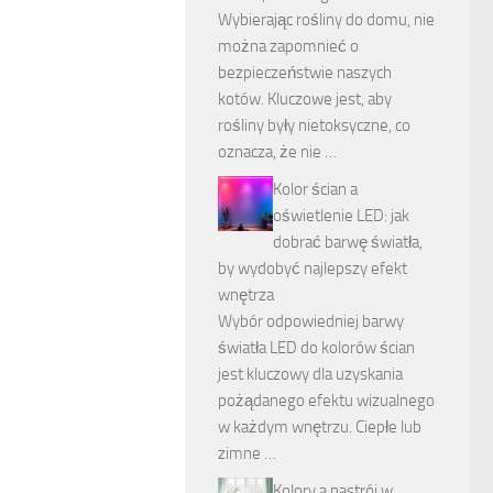
Wybierając rośliny do domu, nie
można zapomnieć o
bezpieczeństwie naszych
kotów. Kluczowe jest, aby
rośliny były nietoksyczne, co
oznacza, że nie …
Kolor ścian a
oświetlenie LED: jak
dobrać barwę światła,
by wydobyć najlepszy efekt
wnętrza
Wybór odpowiedniej barwy
światła LED do kolorów ścian
jest kluczowy dla uzyskania
pożądanego efektu wizualnego
w każdym wnętrzu. Ciepłe lub
zimne …
Kolory a nastrój w