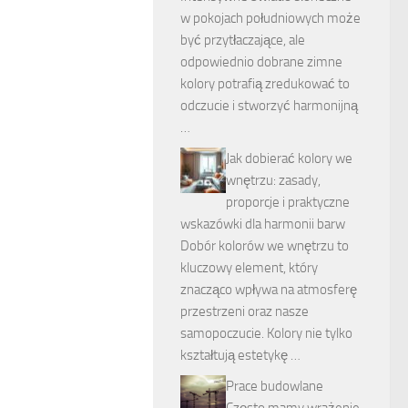
w pokojach południowych może
być przytłaczające, ale
odpowiednio dobrane zimne
kolory potrafią zredukować to
odczucie i stworzyć harmonijną
…
Jak dobierać kolory we
wnętrzu: zasady,
proporcje i praktyczne
wskazówki dla harmonii barw
Dobór kolorów we wnętrzu to
kluczowy element, który
znacząco wpływa na atmosferę
przestrzeni oraz nasze
samopoczucie. Kolory nie tylko
kształtują estetykę …
Prace budowlane
Często mamy wrażenie,