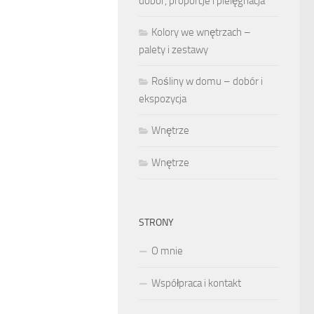
dobór, proporcje i pielęgnacja
Kolory we wnętrzach –
palety i zestawy
Rośliny w domu – dobór i
ekspozycja
Wnętrze
Wnętrze
STRONY
O mnie
Współpraca i kontakt