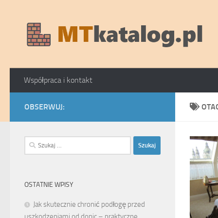
Skip to content
Współpraca i kontakt
OBSERWUJ:
OTA
Szukaj:
OSTATNIE WPISY
Jak skutecznie chronić podłogę przed
uszkodzeniami od donic – praktyczne