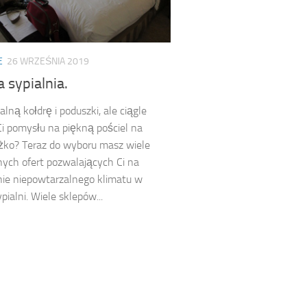
E
26 WRZEŚNIA 2019
 sypialnia.
alną kołdrę i poduszki, ale ciągle
Ci pomysłu na piękną pościel na
żko? Teraz do wyboru masz wiele
nych ofert pozwalających Ci na
ie niepowtarzalnego klimatu w
pialni. Wiele sklepów...