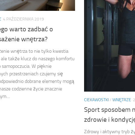
E
4 PAŹDZIERNIKA 2019
ego warto zadbać o
ażenie wnętrza?
nie wnętrza to nie tylko kwestia
, ale także klucz do naszego komfortu
o samopoczucia. W pięknie
ych przestrzeniach czujemy się
a odpowiednio dobrane elementy mogą
nasze codzienne życie znacznie
ym....
CIEKAWOSTKI
/
WNĘTRZE
Sport sposobem n
zdrowie i kondycj
Zdrowy i aktywny tryb życ