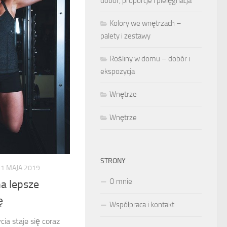
dobór, proporcje i pielęgnacja
Kolory we wnętrzach –
palety i zestawy
Rośliny w domu – dobór i
ekspozycja
Wnętrze
Wnętrze
STRONY
21 MAJA 2019
O mnie
a lepsze
ę
Współpraca i kontakt
ia staje się coraz