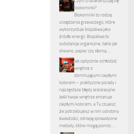
Czym charakteryzują się
biokominki?
Biokominki to rodzaj
urządzenia grzewczego, które
wykorzystuje biopaliwa jako
źródło energii. Biopaliwa to
substancje organiczne, takie jak
drewno, papier czy słoma, …
Jak optycznie ochłodzić
wnętrze z
dominującymi ciepłymi
kolorami – praktyczne porady i
najczęstsze błędy aranżacyjne
Jeśli twoje wnętrze emanuje
ciepłymi kolorami, a Ty czujesz,
że potrzebujesz w nim odrobiny
świeżości, istnieją sprawdzone
metody, które mogą pomóc …