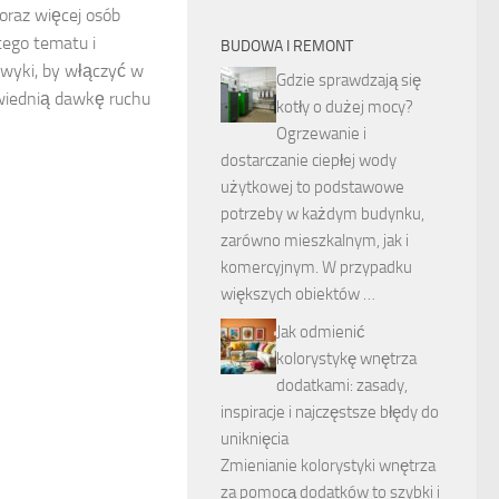
oraz więcej osób
tego tematu i
BUDOWA I REMONT
awyki, by włączyć w
Gdzie sprawdzają się
wiednią dawkę ruchu
kotły o dużej mocy?
Ogrzewanie i
dostarczanie ciepłej wody
użytkowej to podstawowe
potrzeby w każdym budynku,
zarówno mieszkalnym, jak i
komercyjnym. W przypadku
większych obiektów …
Jak odmienić
kolorystykę wnętrza
dodatkami: zasady,
inspiracje i najczęstsze błędy do
uniknięcia
Zmienianie kolorystyki wnętrza
za pomocą dodatków to szybki i