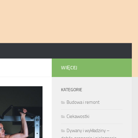
WIĘCEJ
KATEGORIE
Budowa i remont
Ciekawostki
Dywany i wykładziny –