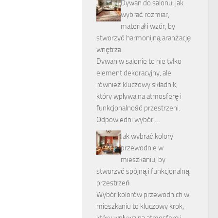
Dywan do salonu: jak
wybrać rozmiar,
materiał i wzór, by
stworzyć harmonijną aranżację
wnętrza
Dywan w salonie to nie tylko
element dekoracyjny, ale
również kluczowy składnik,
który wpływa na atmosferę i
funkcjonalność przestrzeni.
Odpowiedni wybór …
Jak wybrać kolory
przewodnie w
mieszkaniu, by
stworzyć spójną i funkcjonalną
przestrzeń
Wybór kolorów przewodnich w
mieszkaniu to kluczowy krok,
który wpływa na atmosferę i