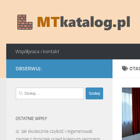
Skip to content
Współpraca i kontakt
OBSERWUJ:
OTA
Szukaj:
OSTATNIE WPISY
Jak skutecznie czyścić i regenerować
ziemię z doniczek przed kolejnym sezonem