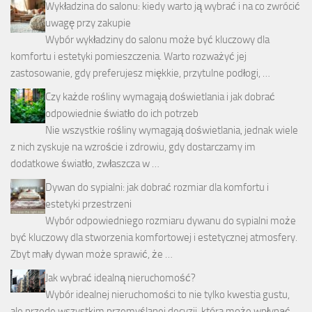
Wykładzina do salonu: kiedy warto ją wybrać i na co zwrócić
uwagę przy zakupie
Wybór wykładziny do salonu może być kluczowy dla
komfortu i estetyki pomieszczenia. Warto rozważyć jej
zastosowanie, gdy preferujesz miękkie, przytulne podłogi, …
Czy każde rośliny wymagają doświetlania i jak dobrać
odpowiednie światło do ich potrzeb
Nie wszystkie rośliny wymagają doświetlania, jednak wiele
z nich zyskuje na wzroście i zdrowiu, gdy dostarczamy im
dodatkowe światło, zwłaszcza w …
Dywan do sypialni: jak dobrać rozmiar dla komfortu i
estetyki przestrzeni
Wybór odpowiedniego rozmiaru dywanu do sypialni może
być kluczowy dla stworzenia komfortowej i estetycznej atmosfery.
Zbyt mały dywan może sprawić, że …
Jak wybrać idealną nieruchomość?
Wybór idealnej nieruchomości to nie tylko kwestia gustu,
ale przede wszystkim przemyślanej decyzji, która może wpłynąć