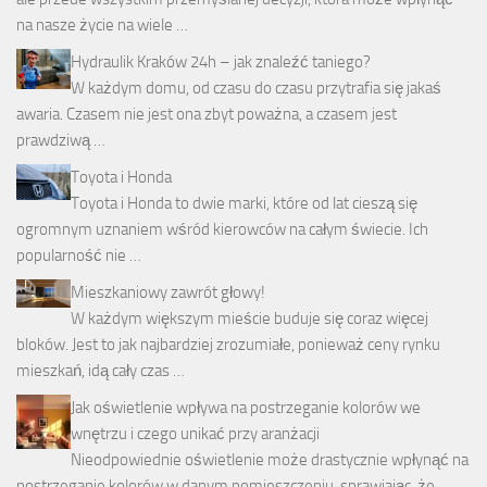
na nasze życie na wiele …
Hydraulik Kraków 24h – jak znaleźć taniego?
W każdym domu, od czasu do czasu przytrafia się jakaś
awaria. Czasem nie jest ona zbyt poważna, a czasem jest
prawdziwą …
Toyota i Honda
Toyota i Honda to dwie marki, które od lat cieszą się
ogromnym uznaniem wśród kierowców na całym świecie. Ich
popularność nie …
Mieszkaniowy zawrót głowy!
W każdym większym mieście buduje się coraz więcej
bloków. Jest to jak najbardziej zrozumiałe, ponieważ ceny rynku
mieszkań, idą cały czas …
Jak oświetlenie wpływa na postrzeganie kolorów we
wnętrzu i czego unikać przy aranżacji
Nieodpowiednie oświetlenie może drastycznie wpłynąć na
postrzeganie kolorów w danym pomieszczeniu, sprawiając, że