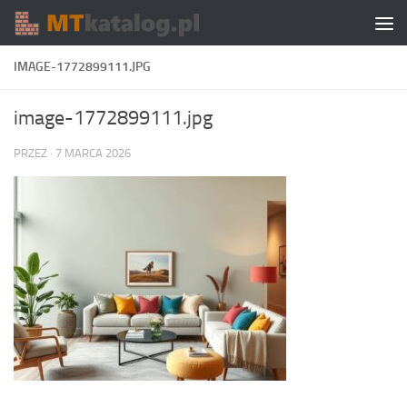
Skip to content
IMAGE-1772899111.JPG
image-1772899111.jpg
PRZEZ
·
7 MARCA 2026