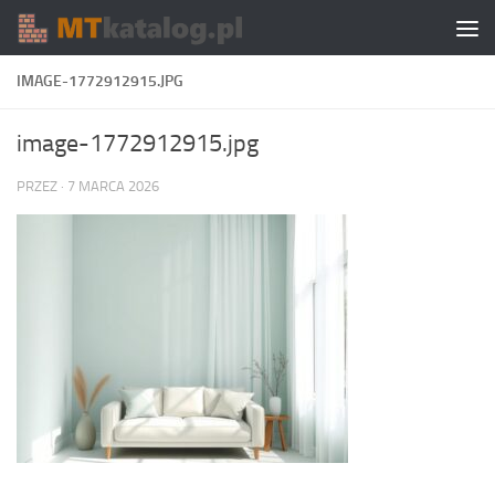
Skip to content
IMAGE-1772912915.JPG
image-1772912915.jpg
PRZEZ
·
7 MARCA 2026