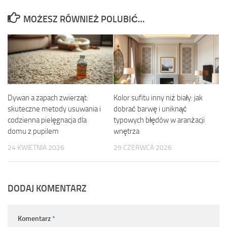
MOŻESZ RÓWNIEŻ POLUBIĆ…
Dywan a zapach zwierząt:
Kolor sufitu inny niż biały: jak
skuteczne metody usuwania i
dobrać barwę i uniknąć
codzienna pielęgnacja dla
typowych błędów w aranżacji
domu z pupilem
wnętrza
24 KWIETNIA 2026
29 CZERWCA 2026
DODAJ KOMENTARZ
Komentarz
*