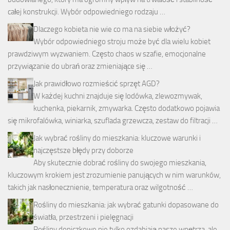
całej konstrukcji. Wybór odpowiedniego rodzaju …
Dlaczego kobieta nie wie co ma na siebie włożyć?
Wybór odpowiedniego stroju może być dla wielu kobiet
prawdziwym wyzwaniem. Często chaos w szafie, emocjonalne
przywiązanie do ubrań oraz zmieniające się …
Jak prawidłowo rozmieścić sprzęt AGD?
W każdej kuchni znajduje się lodówka, zlewozmywak,
kuchenka, piekarnik, zmywarka. Często dodatkowo pojawia
się mikrofalówka, winiarka, szuflada grzewcza, zestaw do filtracji …
Jak wybrać rośliny do mieszkania: kluczowe warunki i
najczęstsze błędy przy doborze
Aby skutecznie dobrać rośliny do swojego mieszkania,
kluczowym krokiem jest zrozumienie panujących w nim warunków,
takich jak nasłonecznienie, temperatura oraz wilgotność …
Rośliny do mieszkania: jak wybrać gatunki dopasowane do
światła, przestrzeni i pielęgnacji
Rośliny doniczkowe nie tylko ozdabiają nasze wnętrza, ale