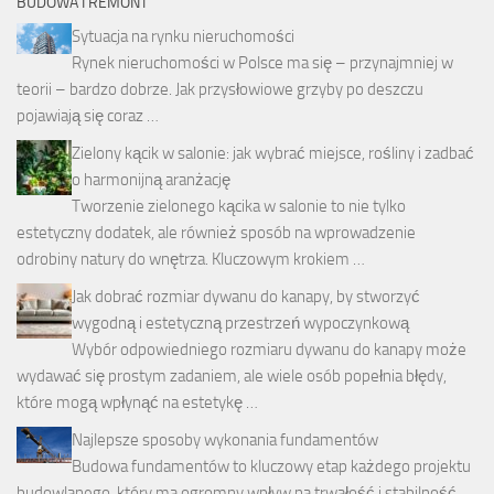
BUDOWA I REMONT
Sytuacja na rynku nieruchomości
Rynek nieruchomości w Polsce ma się – przynajmniej w
teorii – bardzo dobrze. Jak przysłowiowe grzyby po deszczu
pojawiają się coraz …
Zielony kącik w salonie: jak wybrać miejsce, rośliny i zadbać
o harmonijną aranżację
Tworzenie zielonego kącika w salonie to nie tylko
estetyczny dodatek, ale również sposób na wprowadzenie
odrobiny natury do wnętrza. Kluczowym krokiem …
Jak dobrać rozmiar dywanu do kanapy, by stworzyć
wygodną i estetyczną przestrzeń wypoczynkową
Wybór odpowiedniego rozmiaru dywanu do kanapy może
wydawać się prostym zadaniem, ale wiele osób popełnia błędy,
które mogą wpłynąć na estetykę …
Najlepsze sposoby wykonania fundamentów
Budowa fundamentów to kluczowy etap każdego projektu
budowlanego, który ma ogromny wpływ na trwałość i stabilność