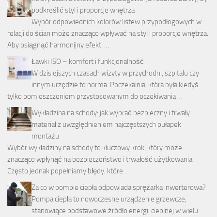
podkreślić styl i proporcje wnętrza
Wybór odpowiednich kolorów listew przypodłogowych w
relacji do ścian może znacząco wpływać na styl i proporcje wnętrza.
Aby osiągnąć harmonijny efekt, …
Ławki ISO – komfort i funkcjonalność
W dzisiejszych czasach wizyty w przychodni, szpitalu czy
innym urzędzie to norma. Poczekalnia, która była kiedyś
tylko pomieszczeniem przystosowanym do oczekiwania …
Wykładzina na schody: jak wybrać bezpieczny i trwały
materiał z uwzględnieniem najczęstszych pułapek
montażu
Wybór wykładziny na schody to kluczowy krok, który może
znacząco wpłynąć na bezpieczeństwo i trwałość użytkowania.
Często jednak popełniamy błędy, które …
Za co w pompie ciepła odpowiada sprężarka inwerterowa?
Pompa ciepła to nowoczesne urządzenie grzewcze,
stanowiące podstawowe źródło energii cieplnej w wielu