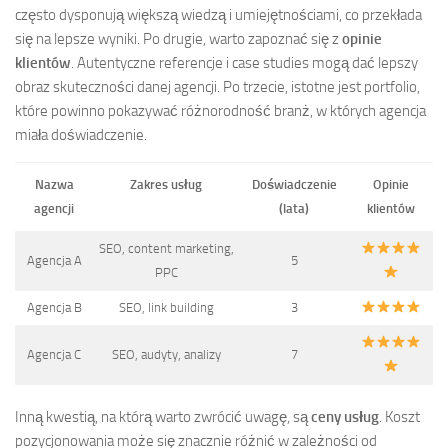
często dysponują większą wiedzą i umiejętnościami, co przekłada
się na lepsze wyniki. Po drugie, warto zapoznać się z
opinie
klientów
. Autentyczne referencje i case studies mogą dać lepszy
obraz skuteczności danej agencji. Po trzecie, istotne jest portfolio,
które powinno pokazywać różnorodność branż, w których agencja
miała doświadczenie.
Nazwa
Zakres usług
Doświadczenie
Opinie
agencji
(lata)
klientów
SEO, content marketing,
Agencja A
5
PPC
Agencja B
SEO, link building
3
Agencja C
SEO, audyty, analizy
7
Inną kwestią, na którą warto zwrócić uwagę, są
ceny usług
. Koszt
pozycjonowania może się znacznie różnić w zależności od