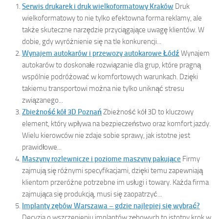
Serwis drukarek i druk wielkoformatowy Kraków
Druk
wielkoformatowy to nie tylko efektowna forma reklamy, ale
także skuteczne narzędzie przyciągające uwagę klientów. W
dobie, gdy wyróżnienie się na tle konkurencji...
Wynajem autokarów i przewozy autokarowe Łódź
Wynajem
autokarów to doskonałe rozwiązanie dla grup, które pragną
wspólnie podróżować w komfortowych warunkach. Dzięki
takiemu transportowi można nie tylko uniknąć stresu
związanego...
Zbieżność kół 3D Poznań
Zbieżność kół 3D to kluczowy
element, który wpływa na bezpieczeństwo oraz komfort jazdy.
Wielu kierowców nie zdaje sobie sprawy, jak istotne jest
prawidłowe...
Maszyny rozlewnicze i poziome maszyny pakujące
Firmy
zajmują się różnymi specyfikacjami, dzięki temu zapewniają
klientom przeróżne potrzebne im usługi i towary. Każda firma
zajmująca się produkcją, musi się zaopatrzyć...
Implanty zębów Warszawa – gdzie najlepiej się wybrać?
Decyzja o wszczepieniu implantów zębowych to istotny krok w