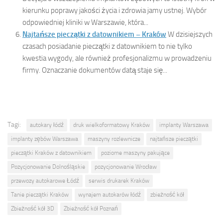
kierunku poprawy jakości życia i zdrowia jamy ustnej. Wybór
odpowiedniej kliniki w Warszawie, która...
Najtańsze pieczątki z datownikiem – Kraków
W dzisiejszych
czasach posiadanie pieczątki z datownikiem to nie tylko
kwestia wygody, ale również profesjonalizmu w prowadzeniu
firmy. Oznaczanie dokumentów datą staje się...
Tagi:
autokary łódź
druk wielkoformatowy Kraków
implanty Warszawa
implanty zębów Warszawa
maszyny rozlewnicze
najtańsze pieczątki
pieczątki Kraków z datownikiem
poziome maszyny pakujące
Pozycjonowanie Dolnośląskie
pozycjonowanie Wrocław
przewozy autokarowe Łódź
serwis drukarek Kraków
Tanie pieczątki Kraków
wynajem autokarów łódź
zbieżność kół
Zbieżność kół 3D
Zbieżność kół Poznań