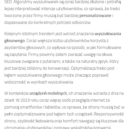
SEO. Algorytmy wyszukiwarek są coraz bardziej złożone i potrafią
lepiej interpretować intencje użytkowników, co sprawia, że treści
tworzone przez firmy muszą być bardziej
personalizowane
i
dopasowane do konkretnych potrzeb odbiorców.
Kolejnym istotnym trendem jest wzrost znaczenia
wyszukiwania
głosowego
. Coraz większa liczba użytkowników korzysta z
asystentów głosowych, co wpływa na sposób, w jaki formułowane
są zapytania. Firmy powinny zatem zwracać uwagę na słowa
kluczowe związane z pytaniami, a także na naturalny język, który
jest bardziej zbliżony do konwersacji. Optymalizacja treści pod
kątem wyszukiwania głosowego może znacząco poprawić
widoczność w wynikach wyszukiwania.
W kontekście
urządzeń mobilnych
, ich znaczenie wzrasta z dnia na
dzień. W 2023 roku coraz więcej osób przegląda internet za
pomocą smartfonów i tabletów, co sprawia, że strony muszą być w
pełni zoptymalizowane pod kątem tych urządzeń. Responsywność
strony, szybkość ładowania oraz komfort nawigacji są kluczowe dla
utrzymania użytkowników i poprawy wskaźników konwersji.