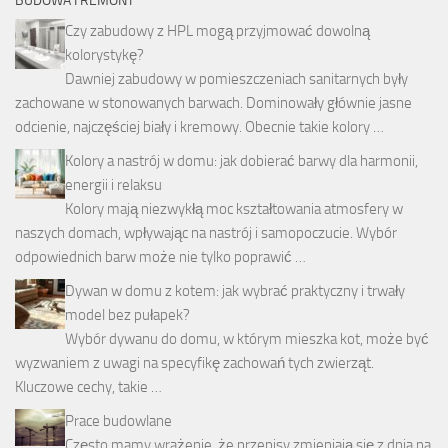
BUDOWA I REMONT
Czy zabudowy z HPL mogą przyjmować dowolną
kolorystykę?
Dawniej zabudowy w pomieszczeniach sanitarnych były
zachowane w stonowanych barwach. Dominowały głównie jasne
odcienie, najczęściej biały i kremowy. Obecnie takie kolory …
Kolory a nastrój w domu: jak dobierać barwy dla harmonii,
energii i relaksu
Kolory mają niezwykłą moc kształtowania atmosfery w
naszych domach, wpływając na nastrój i samopoczucie. Wybór
odpowiednich barw może nie tylko poprawić …
Dywan w domu z kotem: jak wybrać praktyczny i trwały
model bez pułapek?
Wybór dywanu do domu, w którym mieszka kot, może być
wyzwaniem z uwagi na specyfikę zachowań tych zwierząt.
Kluczowe cechy, takie …
Prace budowlane
Często mamy wrażenie, że przepisy zmieniają się z dnia na