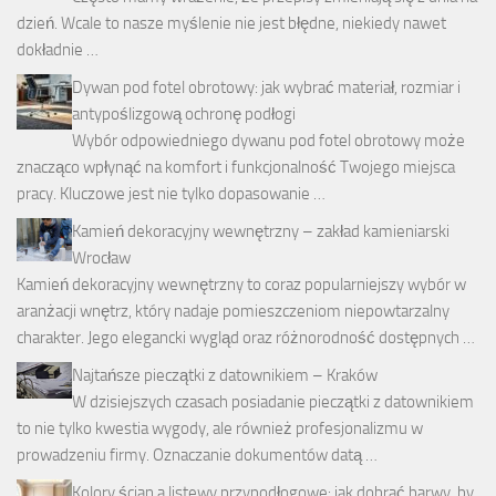
dzień. Wcale to nasze myślenie nie jest błędne, niekiedy nawet
dokładnie …
Dywan pod fotel obrotowy: jak wybrać materiał, rozmiar i
antypoślizgową ochronę podłogi
Wybór odpowiedniego dywanu pod fotel obrotowy może
znacząco wpłynąć na komfort i funkcjonalność Twojego miejsca
pracy. Kluczowe jest nie tylko dopasowanie …
Kamień dekoracyjny wewnętrzny – zakład kamieniarski
Wrocław
Kamień dekoracyjny wewnętrzny to coraz popularniejszy wybór w
aranżacji wnętrz, który nadaje pomieszczeniom niepowtarzalny
charakter. Jego elegancki wygląd oraz różnorodność dostępnych …
Najtańsze pieczątki z datownikiem – Kraków
W dzisiejszych czasach posiadanie pieczątki z datownikiem
to nie tylko kwestia wygody, ale również profesjonalizmu w
prowadzeniu firmy. Oznaczanie dokumentów datą …
Kolory ścian a listewy przypodłogowe: jak dobrać barwy, by