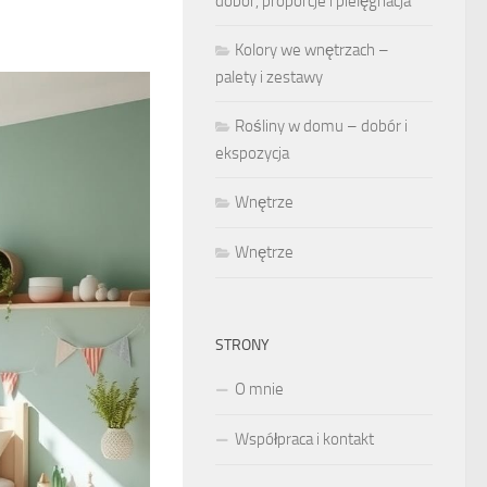
dobór, proporcje i pielęgnacja
Kolory we wnętrzach –
palety i zestawy
Rośliny w domu – dobór i
ekspozycja
Wnętrze
Wnętrze
STRONY
O mnie
Współpraca i kontakt