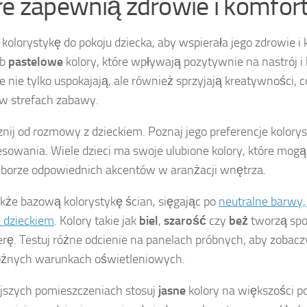
re zapewnią zdrowie i komfor
 kolorystykę do pokoju dziecka, aby wspierała jego zdrowie i
ub
pastelowe
kolory, które wpływają pozytywnie na nastrój i
te nie tylko uspokajają, ale również sprzyjają kreatywności, c
 w strefach zabawy.
nij od rozmowy z dzieckiem. Poznaj jego preferencje kolory
esowania. Wiele dzieci ma swoje ulubione kolory, które mo
borze odpowiednich akcentów w aranżacji wnętrza.
akże bazową kolorystykę ścian, sięgając po
neutralne barwy,
 dzieckiem
. Kolory takie jak
biel
,
szarość
czy
beż
tworzą spo
rę. Testuj różne odcienie na panelach próbnych, aby zobaczy
óżnych warunkach oświetleniowych.
szych pomieszczeniach stosuj
jasne
kolory na większości p