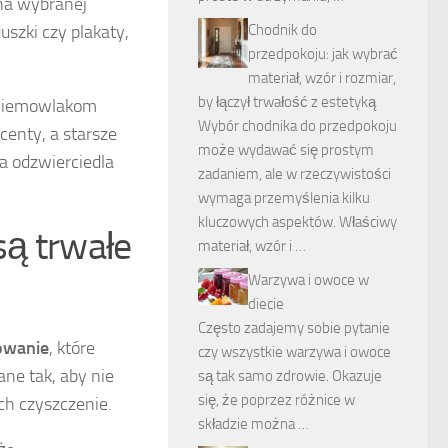
 na wybranej
uszki czy plakaty,
Chodnik do
przedpokoju: jak wybrać
materiał, wzór i rozmiar,
by łączył trwałość z estetyką
 Niemowlakom
Wybór chodnika do przedpokoju
enty, a starsze
może wydawać się prostym
a odzwierciedla
zadaniem, ale w rzeczywistości
wymaga przemyślenia kilku
kluczowych aspektów. Właściwy
są trwałe
materiał, wzór i …
Warzywa i owoce w
diecie
Często zadajemy sobie pytanie
owanie
, które
czy wszystkie warzywa i owoce
ane tak, aby nie
są tak samo zdrowie. Okazuje
się, że poprzez różnice w
ch czyszczenie.
składzie można …