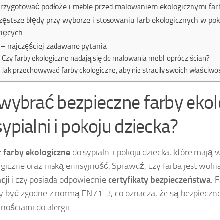
przygotować podłoże i meble przed malowaniem ekologicznymi far
zęstsze błędy przy wyborze i stosowaniu farb ekologicznych w po
cięcych
– najczęściej zadawane pytania
Czy farby ekologiczne nadają się do malowania mebli oprócz ścian?
Jak przechowywać farby ekologiczne, aby nie straciły swoich właściwo
 wybrać bezpieczne farby eko
sypialni i pokoju dziecka?
z
farby ekologiczne
do sypialni i pokoju dziecka, które mają 
rgiczne oraz niską emisyjność. Sprawdź, czy farba jest woln
cji
i czy posiada odpowiednie
certyfikaty bezpieczeństwa
. 
 być zgodne z normą EN71-3, co oznacza, że są bezpieczne d
nościami do alergii.