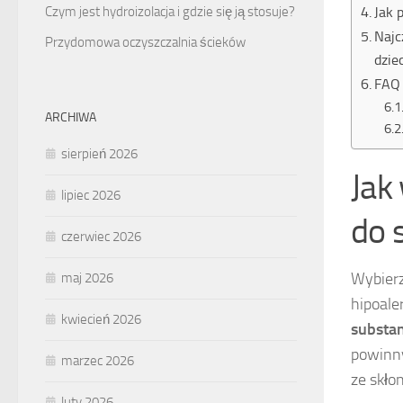
Jak 
Czym jest hydroizolacja i gdzie się ją stosuje?
Najc
Przydomowa oczyszczalnia ścieków
dzie
FAQ 
ARCHIWA
sierpień 2026
Jak
lipiec 2026
do 
czerwiec 2026
Wybier
maj 2026
hipoale
kwiecień 2026
substan
powinny
marzec 2026
ze skłon
luty 2026