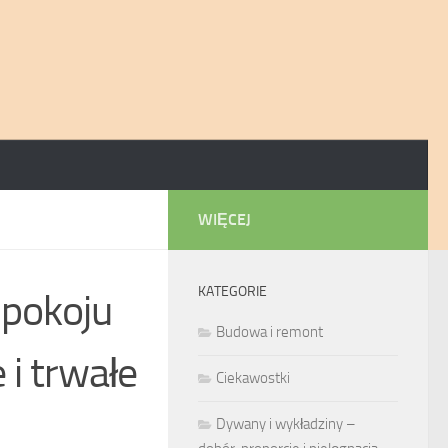
WIĘCEJ
KATEGORIE
 pokoju
Budowa i remont
 i trwałe
Ciekawostki
Dywany i wykładziny –