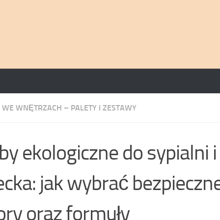
 WE WNĘTRZACH – PALETY I ZESTAWY
by ekologiczne do sypialni i
ecka: jak wybrać bezpieczne
ory oraz formuły