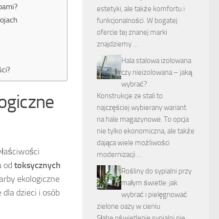
bami?
estetyki, ale także komfortu i
kojach
funkcjonalności. W bogatej
ofercie tej znanej marki
znajdziemy …
Hala stalowa izolowana
ści?
czy nieizolowana – jaką
wybrać?
logiczne
Konstrukcje ze stali to
najczęściej wybierany wariant
na hale magazynowe. To opcja
nie tylko ekonomiczna, ale także
dająca wiele możliwości
właściwości
modernizacji …
a od
toksycznych
Rośliny do sypialni przy
Farby ekologiczne
małym świetle: jak
la dzieci i osób
wybrać i pielęgnować
zielone oazy w cieniu
Słabe oświetlenie sypialni nie