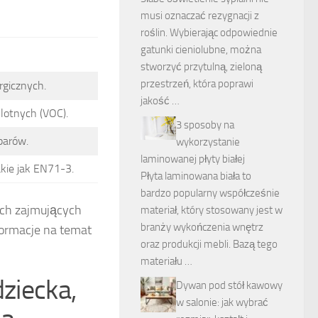
musi oznaczać rezygnacji z
roślin. Wybierając odpowiednie
gatunki cieniolubne, można
stworzyć przytulną, zieloną
przestrzeń, która poprawi
rgicznych.
jakość …
 lotnych (VOC).
3 sposoby na
parów.
wykorzystanie
laminowanej płyty białej
kie jak EN71-3.
Płyta laminowana biała to
bardzo popularny współcześnie
ach zajmujących
materiał, który stosowany jest w
branży wykończenia wnętrz
formacje na temat
oraz produkcji mebli. Bazą tego
materiału …
dziecka,
Dywan pod stół kawowy
w salonie: jak wybrać