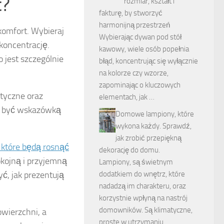
t?
rozmiar, kształt i
fakturę, by stworzyć
harmonijną przestrzeń
 komfort. Wybieraj
Wybierając dywan pod stół
 koncentrację.
kawowy, wiele osób popełnia
o jest szczególnie
błąd, koncentrując się wyłącznie
na kolorze czy wzorze,
zapominając o kluczowych
styczne oraz
elementach, jak …
gą być wskazówką
Domowe lampiony, które
wykona każdy. Sprawdź,
jak zrobić przepiękną
 które będą rosnąć
dekorację do domu.
kojną i przyjemną
Lampiony, są świetnym
ć, jak prezentują
dodatkiem do wnętrz, które
nadadzą im charakteru, oraz
korzystnie wpłyną na nastrój
domowników. Są klimatyczne,
owierzchni, a
proste w utrzymaniu, …