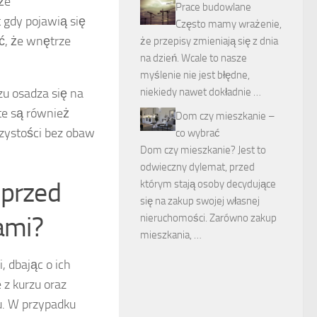
kże
Prace budowlane
 gdy pojawią się
Często mamy wrażenie,
ć, że wnętrze
że przepisy zmieniają się z dnia
na dzień. Wcale to nasze
myślenie nie jest błędne,
zu osadza się na
niekiedy nawet dokładnie …
te są również
Dom czy mieszkanie –
zystości bez obaw
co wybrać
Dom czy mieszkanie? Jest to
odwieczny dylemat, przed
 przed
którym stają osoby decydujące
się na zakup swojej własnej
ami?
nieruchomości. Zarówno zakup
mieszkania, …
 dbając o ich
 z kurzu oraz
u. W przypadku