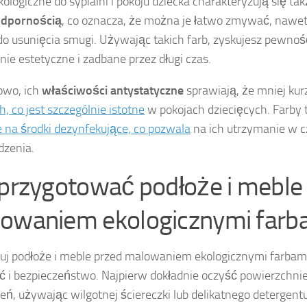
kologiczne do sypialni i pokoju dziecka charakteryzują się ta
dpornością
, co oznacza, że można je łatwo zmywać, nawet
do usunięcia smugi. Używając takich farb, zyskujesz pewnoś
nie estetyczne i zadbane przez długi czas.
owo, ich
właściwości antystatyczne
sprawiają, że mniej kur
h, co jest szczególnie istotne
w pokojach dziecięcych. Farby 
 na środki dezynfekujące, co pozwala
na ich utrzymanie w c
dzenia.
 przygotować podłoże i meble
owaniem ekologicznymi farb
uj podłoże i meble przed malowaniem ekologicznymi farbami,
ć i bezpieczeństwo. Najpierw dokładnie oczyść powierzchnie
eń, używając wilgotnej ściereczki lub delikatnego detergent