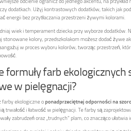
wniejsze odcienie ogranicz do jednego akcentu, na przykład
 czy dodatkach. Użyj kontrastowych dodatków, takich jak pod
ać energii bez przytłaczania przestrzeni żywymi kolorami.
niaj wiek i temperament dziecka przy wyborze dodatków.
j stonowane kolory, przedszkolakom możesz dodać żywe akc
zaangażuj w proces wyboru kolorów, tworząc przestrzeń, któr
bowość.
ie formuły farb ekologicznych 
atwe w pielęgnacji?
 farby ekologiczne o
ponadprzeciętnej odporności na szor
ą trwałość i łatwość w pielęgnacji. Te farby są zaprojektow
wały zabrudzeń oraz „trudnych” plam, co znacząco ułatwia i