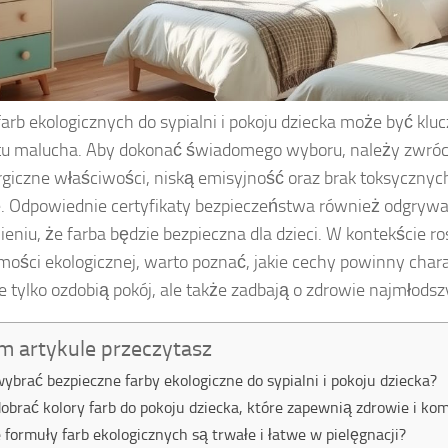
arb ekologicznych do sypialni i pokoju dziecka może być kluc
tu malucha. Aby dokonać świadomego wyboru, należy zwró
rgiczne właściwości, niską emisyjność oraz brak toksycznyc
e. Odpowiednie certyfikaty bezpieczeństwa również odgrywaj
eniu, że farba będzie bezpieczna dla dzieci. W kontekście r
ości ekologicznej, warto poznać, jakie cechy powinny char
ie tylko ozdobią pokój, ale także zadbają o zdrowie najmłodsz
m artykule przeczytasz
wybrać bezpieczne farby ekologiczne do sypialni i pokoju dziecka?
dobrać kolory farb do pokoju dziecka, które zapewnią zdrowie i kom
e formuły farb ekologicznych są trwałe i łatwe w pielęgnacji?