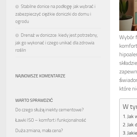
Stabilne donice na podłogę: jak wybrać i
zabezpieczyć ciężkie doniczki do domu i
ogrodu
Drenaż w doniczce: kiedy jest potrzebny,
Wybór f
jak go wykonać i czego unikać dla zdrowia
komfor
roślin
hipoale
składzi
zapewni
NAJNOWSZE KOMENTARZE
świadom
które n
WARTO SPRAWDZIĆ
W ty
Do czego służą iniekty cementowe?
Jak 
Ławki ISO – komfort i funkcjonalność
Jak 
Duża zmiana, mała cena?
Jaki