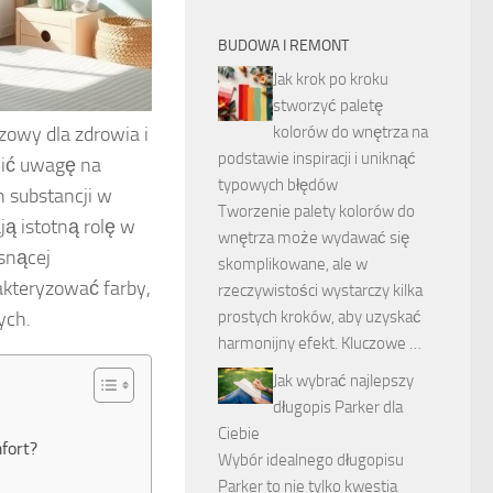
BUDOWA I REMONT
Jak krok po kroku
stworzyć paletę
zowy dla zdrowia i
kolorów do wnętrza na
podstawie inspiracji i uniknąć
cić uwagę na
typowych błędów
h substancji w
Tworzenie palety kolorów do
ą istotną rolę w
wnętrza może wydawać się
osnącej
skomplikowane, ale w
akteryzować farby,
rzeczywistości wystarczy kilka
ych.
prostych kroków, aby uzyskać
harmonijny efekt. Kluczowe …
Jak wybrać najlepszy
długopis Parker dla
Ciebie
fort?
Wybór idealnego długopisu
Parker to nie tylko kwestia