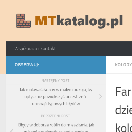
Skip to content
Współpraca i kontakt
OBSERWUJ:
KOLORY
NASTĘPNY POST
Far
Jak malować ściany w małym pokoju, by
optycznie powiększyć przestrzeń i
uniknąć typowych błędów
dzi
POPRZEDNI POST
kol
Błędy w doborze roślin do mieszkania: jak
uniknąć problemów z podlewaniem,