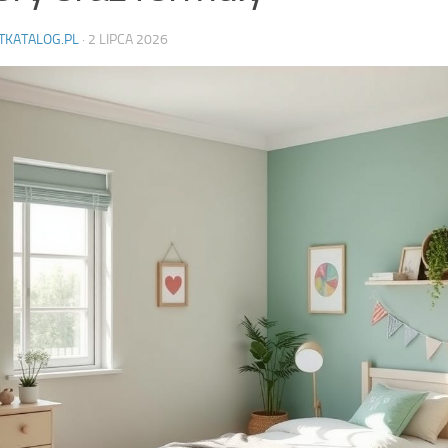
TKATALOG.PL
·
2 LIPCA 2026