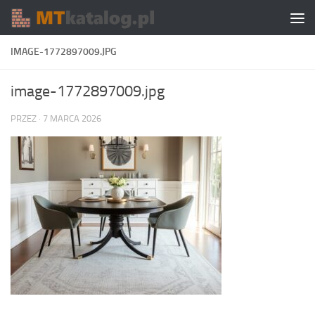
Skip to content
IMAGE-1772897009.JPG
image-1772897009.jpg
PRZEZ
·
7 MARCA 2026