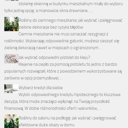
stolarkę okienną w budynku mieszkalnym miały do wyboru
tylko jedną opcję, a mianowicie okna drewniane. …
Rośliny do ciemnego mieszkania: jak wybrać i pielęgnować
zielone dekoracje bez ryzyka błędów
Ciemne mieszkanie nie musi oznaczać rezygnacji z
roślinności. Wybierając odpowiednie gatunki, możesz cieszyć się
zieloną dekoracją nawet w miejscach o ograniczonym …
Jak wybrać odpowiedni pistolet do kleju?
Klejenie na ciepło za pomocą pistoletu to jedno z bardzo
popularnych rozwiązań, które z powodzeniem wykorzystywane są
zarówno w opcji przemysłowej …
Wybierz kredyt dla siebie
Wybór odpowiedniego kredytu hipotecznego to kluczowa
decyzja, która może znacząco wpłynąć na Twoją przyszłość
finansową. W dobie różnorodności ofert i warunków, …
Rośliny do salonu na podłogę: jak wybrać i pielęgnować
efektowne duże okazy w domu