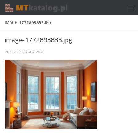
Skip to content
IMAGE-1772893833.JPG
image-1772893833.jpg
PRZEZ
·
7 MARCA 2026