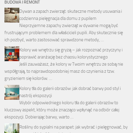
BUDOWA I REMONT
Dywan a zapach zwierząt: skuteczne metody usuwania i
codzienna pielęgnacja dla domu z pupilem
Nieprzyjemne zapachy zwierząt w dywanie mogą być
frustrującym problemem dla właścicieli pupili. Aby skutecznie się
ich pozbyć, warto zastosować sprawdzone metody, …
Kolory we wnętrzu się gryzą – jak rozpoznać przyczyny i
poprawić aranżację bez chaosu kolorystycznego
Jeśli zauważasz, że kolory w Twoim wnętrzu ze sobą nie
współgrają, to najprawdopodobniej masz do czynienia z tzw.
gryzieniem się kolorów. …
Kolory tła do galerii obrazów: jak dobrać barwy pod styl i
nastrój ekspozycji
Wybór odpowiedniego koloru tła do galerii obrazów to
kluczowy aspekt, który może znacząco wpłynąć na odbiór całej
ekspozycji. Dobierając barwy, warto …
Rośliny do sypialni na parapet: jak wybrać i pielęgnować, by