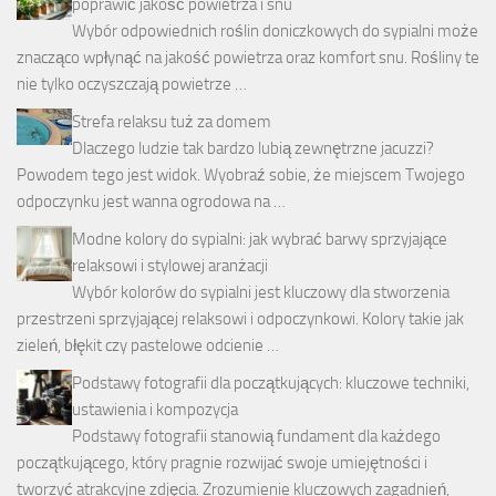
poprawić jakość powietrza i snu
Wybór odpowiednich roślin doniczkowych do sypialni może
znacząco wpłynąć na jakość powietrza oraz komfort snu. Rośliny te
nie tylko oczyszczają powietrze …
Strefa relaksu tuż za domem
Dlaczego ludzie tak bardzo lubią zewnętrzne jacuzzi?
Powodem tego jest widok. Wyobraź sobie, że miejscem Twojego
odpoczynku jest wanna ogrodowa na …
Modne kolory do sypialni: jak wybrać barwy sprzyjające
relaksowi i stylowej aranżacji
Wybór kolorów do sypialni jest kluczowy dla stworzenia
przestrzeni sprzyjającej relaksowi i odpoczynkowi. Kolory takie jak
zieleń, błękit czy pastelowe odcienie …
Podstawy fotografii dla początkujących: kluczowe techniki,
ustawienia i kompozycja
Podstawy fotografii stanowią fundament dla każdego
początkującego, który pragnie rozwijać swoje umiejętności i
tworzyć atrakcyjne zdjęcia. Zrozumienie kluczowych zagadnień,