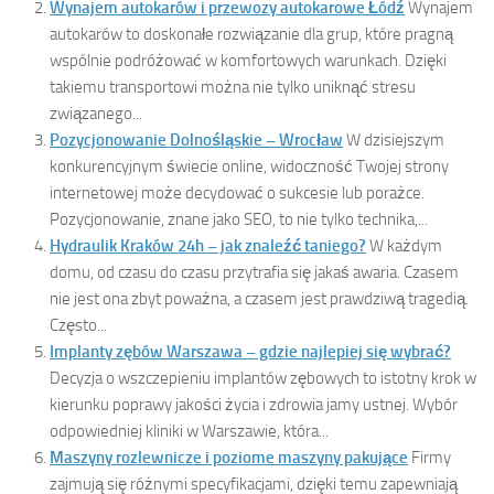
Wynajem autokarów i przewozy autokarowe Łódź
Wynajem
autokarów to doskonałe rozwiązanie dla grup, które pragną
wspólnie podróżować w komfortowych warunkach. Dzięki
takiemu transportowi można nie tylko uniknąć stresu
związanego...
Pozycjonowanie Dolnośląskie – Wrocław
W dzisiejszym
konkurencyjnym świecie online, widoczność Twojej strony
internetowej może decydować o sukcesie lub porażce.
Pozycjonowanie, znane jako SEO, to nie tylko technika,...
Hydraulik Kraków 24h – jak znaleźć taniego?
W każdym
domu, od czasu do czasu przytrafia się jakaś awaria. Czasem
nie jest ona zbyt poważna, a czasem jest prawdziwą tragedią.
Często...
Implanty zębów Warszawa – gdzie najlepiej się wybrać?
Decyzja o wszczepieniu implantów zębowych to istotny krok w
kierunku poprawy jakości życia i zdrowia jamy ustnej. Wybór
odpowiedniej kliniki w Warszawie, która...
Maszyny rozlewnicze i poziome maszyny pakujące
Firmy
zajmują się różnymi specyfikacjami, dzięki temu zapewniają