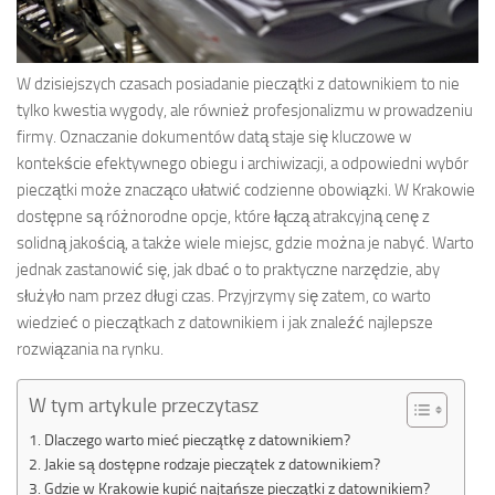
W dzisiejszych czasach posiadanie pieczątki z datownikiem to nie
tylko kwestia wygody, ale również profesjonalizmu w prowadzeniu
firmy. Oznaczanie dokumentów datą staje się kluczowe w
kontekście efektywnego obiegu i archiwizacji, a odpowiedni wybór
pieczątki może znacząco ułatwić codzienne obowiązki. W Krakowie
dostępne są różnorodne opcje, które łączą atrakcyjną cenę z
solidną jakością, a także wiele miejsc, gdzie można je nabyć. Warto
jednak zastanowić się, jak dbać o to praktyczne narzędzie, aby
służyło nam przez długi czas. Przyjrzymy się zatem, co warto
wiedzieć o pieczątkach z datownikiem i jak znaleźć najlepsze
rozwiązania na rynku.
W tym artykule przeczytasz
Dlaczego warto mieć pieczątkę z datownikiem?
Jakie są dostępne rodzaje pieczątek z datownikiem?
Gdzie w Krakowie kupić najtańsze pieczątki z datownikiem?