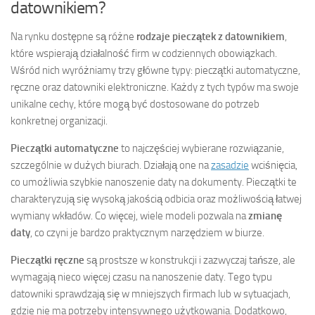
datownikiem?
Na rynku dostępne są różne
rodzaje pieczątek z datownikiem
,
które wspierają działalność firm w codziennych obowiązkach.
Wśród nich wyróżniamy trzy główne typy: pieczątki automatyczne,
ręczne oraz datowniki elektroniczne. Każdy z tych typów ma swoje
unikalne cechy, które mogą być dostosowane do potrzeb
konkretnej organizacji.
Pieczątki automatyczne
to najczęściej wybierane rozwiązanie,
szczególnie w dużych biurach. Działają one na
zasadzie
wciśnięcia,
co umożliwia szybkie nanoszenie daty na dokumenty. Pieczątki te
charakteryzują się wysoką jakością odbicia oraz możliwością łatwej
wymiany wkładów. Co więcej, wiele modeli pozwala na
zmianę
daty
, co czyni je bardzo praktycznym narzędziem w biurze.
Pieczątki ręczne
są prostsze w konstrukcji i zazwyczaj tańsze, ale
wymagają nieco więcej czasu na nanoszenie daty. Tego typu
datowniki sprawdzają się w mniejszych firmach lub w sytuacjach,
gdzie nie ma potrzeby intensywnego użytkowania. Dodatkowo,