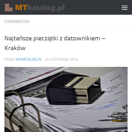
Skip to content
CIEKAWOSTKI
Najtańsze pieczątki z datownikiem –
Kraków
PRZEZ
MTKATALOG.PL
·
22 LISTOPADA 2016