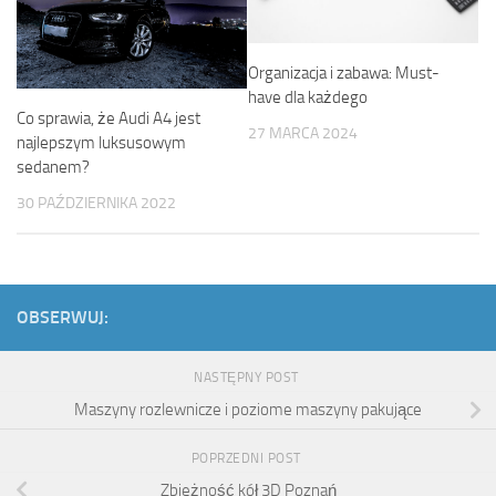
Organizacja i zabawa: Must-
have dla każdego
Co sprawia, że Audi A4 jest
27 MARCA 2024
najlepszym luksusowym
sedanem?
30 PAŹDZIERNIKA 2022
OBSERWUJ:
NASTĘPNY POST
Maszyny rozlewnicze i poziome maszyny pakujące
POPRZEDNI POST
Zbieżność kół 3D Poznań