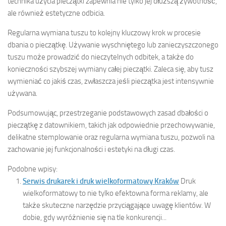
technika użycia pieczątki zapewnia nie tylko jej dłuższą żywotność,
ale również estetyczne odbicia.
Regularna wymiana tuszu to kolejny kluczowy krok w procesie
dbania o pieczątkę. Używanie wyschniętego lub zanieczyszczonego
tuszu może prowadzić do nieczytelnych odbitek, a także do
konieczności szybszej wymiany całej pieczątki. Zaleca się, aby tusz
wymieniać co jakiś czas, zwłaszcza jeśli pieczątka jest intensywnie
używana.
Podsumowując, przestrzeganie podstawowych zasad dbałości o
pieczątkę z datownikiem, takich jak odpowiednie przechowywanie,
delikatne stemplowanie oraz regularna wymiana tuszu, pozwoli na
zachowanie jej funkcjonalności i estetyki na długi czas.
Podobne wpisy:
Serwis drukarek i druk wielkoformatowy Kraków
Druk
wielkoformatowy to nie tylko efektowna forma reklamy, ale
także skuteczne narzędzie przyciągające uwagę klientów. W
dobie, gdy wyróżnienie się na tle konkurencji...