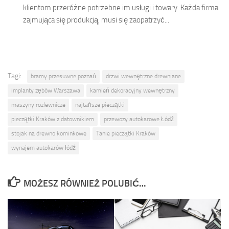
klientom przeróżne potrzebne im usługi i towary. Każda firma
zajmująca się produkcją, musi się zaopatrzyć...
Tagi:
bramy przesuwne poznań
drzwi wewnętrzne drewniane
implanty zębów Warszawa
kamień dekoracyjny wewnętrzny
maszyny rozlewnicze
najtańsze pieczątki
pieczątki Kraków z datownikiem
przewozy autokarowe Łódź
stojak na drewno kominkowe
Tanie pieczątki Kraków
wynajem autokarów łódź
MOŻESZ RÓWNIEŻ POLUBIĆ…