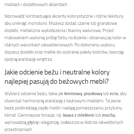
meblach i dodatkowych akcentach.
Wprowadź kontrastujące akcenty kolorystyczne i różne tekstury,
aby uniknąć monotonii. Możesz dodać czarne lub granatowe
dodatki, metaliczne wykończenia i tkaniny welurowe. Przed
malowaniem wykonaj próbę farby na ścianie i obserwuj jej kolor w
różnych warunkach oświetleniowych. Po dokonaniu wyboru,
dopasuj dodatki oraz meble do wybranej palety kolorów, tworząc
spójną aranżację wnętrza.
Jakie odcienie beżu i neutralne kolory
najlepiej pasują do beżowych mebli?
Wybierz odcienie beżu, takie jak
kremowy
,
piaskowy
lub
ecru
, aby
stworzyć harmonijną aranżację z beżowymi meblami. Te jasne
beże podkreślają ciepło mebli i nadają pomieszczeniu przytulny
klimat. Ciemniejsze tonacje, np.
kawa z mlekiem
lub
mocha
,
wprowadzą głębię i elegancję, zwłaszcza w dobrze oświetlonych
przestrzeniach.