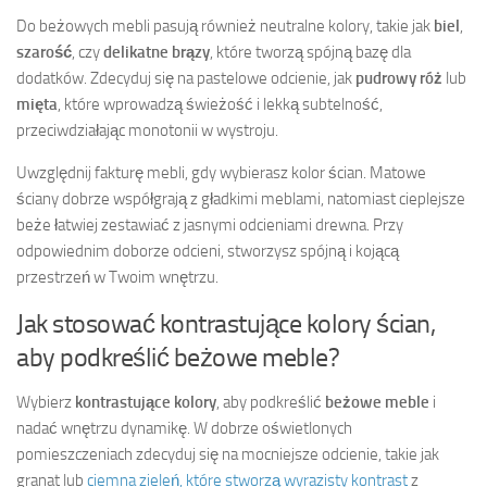
Do beżowych mebli pasują również neutralne kolory, takie jak
biel
,
szarość
, czy
delikatne brązy
, które tworzą spójną bazę dla
dodatków. Zdecyduj się na pastelowe odcienie, jak
pudrowy róż
lub
mięta
, które wprowadzą świeżość i lekką subtelność,
przeciwdziałając monotonii w wystroju.
Uwzględnij fakturę mebli, gdy wybierasz kolor ścian. Matowe
ściany dobrze współgrają z gładkimi meblami, natomiast cieplejsze
beże łatwiej zestawiać z jasnymi odcieniami drewna. Przy
odpowiednim doborze odcieni, stworzysz spójną i kojącą
przestrzeń w Twoim wnętrzu.
Jak stosować kontrastujące kolory ścian,
aby podkreślić beżowe meble?
Wybierz
kontrastujące kolory
, aby podkreślić
beżowe meble
i
nadać wnętrzu dynamikę. W dobrze oświetlonych
pomieszczeniach zdecyduj się na mocniejsze odcienie, takie jak
granat lub
ciemna zieleń, które stworzą wyrazisty kontrast
z