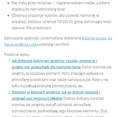
Nie maluj ścian na koniec – najpierw wybierz meble, a potem
dopasuj do nich kolorystykę ścian.
Obserwuj proporcje kolorów, aby uzyskać harmonię w
aranżacji; zastosuj schemat 70/20/10, gdzie dominujący kolor
stanowi 70% przestrzeni.
Zachowanie spójności i przemyślane dobieranie
kolorów sprawi, że
Twoje wnętrze zyska
estetykę i komfort.
Podobne wpisy:
Jak dobierać kolory we wnętrzu: zasady, proporcje i
praktyczne wskazówki dla harmonii barw
Dobór kolorów we
wnętrzu to kluczowy element, który znacząco wpływa na
atmosferę przestrzeni oraz nasze samopoczucie. Kolory nie
tylko kształtują estetykę pomieszczenia, ale...
Kontrast w kolorach wnętrza: jak go dobrze ustawić i
uniknąć najczęstszych błędów
Dobrze dobrany kontrast
kolorów we wnętrzu potrafi odmienić atmosferę
pomieszczenia, podkreślając jego kluczowe elementy. Zbyt