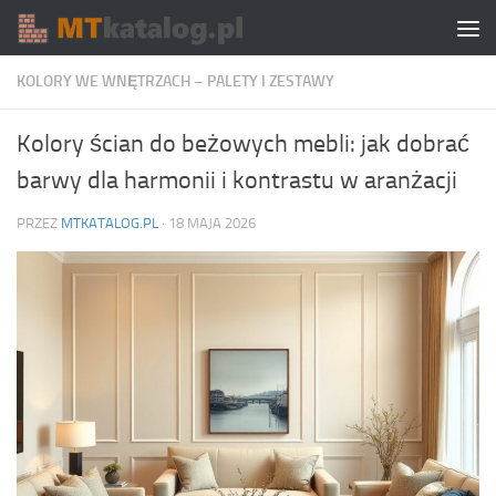
Skip to content
KOLORY WE WNĘTRZACH – PALETY I ZESTAWY
Kolory ścian do beżowych mebli: jak dobrać
barwy dla harmonii i kontrastu w aranżacji
PRZEZ
MTKATALOG.PL
·
18 MAJA 2026