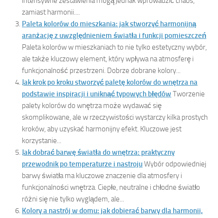
intensywne zestawienia mogą jednak wprowadzić chaos,
zamiast harmonii....
Paleta kolorów do mieszkania: jak stworzyć harmonijną
aranżację z uwzględnieniem światła i funkcji pomieszczeń
Paleta kolorów w mieszkaniach to nie tylko estetyczny wybór,
ale także kluczowy element, który wpływa na atmosferę i
funkcjonalność przestrzeni. Dobrze dobrane kolory...
Jak krok po kroku stworzyć paletę kolorów do wnętrza na
podstawie inspiracji i uniknąć typowych błędów
Tworzenie
palety kolorów do wnętrza może wydawać się
skomplikowane, ale w rzeczywistości wystarczy kilka prostych
kroków, aby uzyskać harmonijny efekt. Kluczowe jest
korzystanie...
Jak dobrać barwę światła do wnętrza: praktyczny
przewodnik po temperaturze i nastroju
Wybór odpowiedniej
barwy światła ma kluczowe znaczenie dla atmosfery i
funkcjonalności wnętrza. Ciepłe, neutralne i chłodne światło
różni się nie tylko wyglądem, ale...
Kolory a nastrój w domu: jak dobierać barwy dla harmonii,