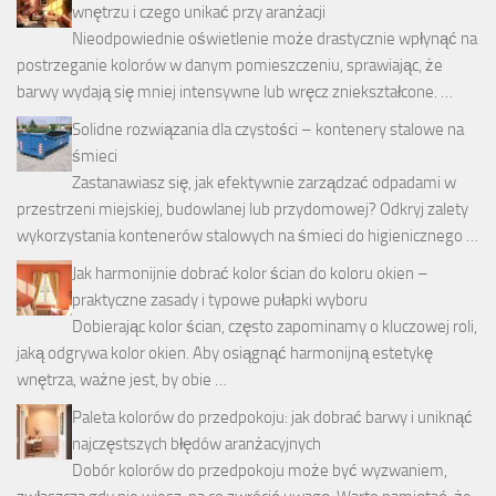
wnętrzu i czego unikać przy aranżacji
Nieodpowiednie oświetlenie może drastycznie wpłynąć na
postrzeganie kolorów w danym pomieszczeniu, sprawiając, że
barwy wydają się mniej intensywne lub wręcz zniekształcone. …
Solidne rozwiązania dla czystości – kontenery stalowe na
śmieci
Zastanawiasz się, jak efektywnie zarządzać odpadami w
przestrzeni miejskiej, budowlanej lub przydomowej? Odkryj zalety
wykorzystania kontenerów stalowych na śmieci do higienicznego …
Jak harmonijnie dobrać kolor ścian do koloru okien –
praktyczne zasady i typowe pułapki wyboru
Dobierając kolor ścian, często zapominamy o kluczowej roli,
jaką odgrywa kolor okien. Aby osiągnąć harmonijną estetykę
wnętrza, ważne jest, by obie …
Paleta kolorów do przedpokoju: jak dobrać barwy i uniknąć
najczęstszych błędów aranżacyjnych
Dobór kolorów do przedpokoju może być wyzwaniem,