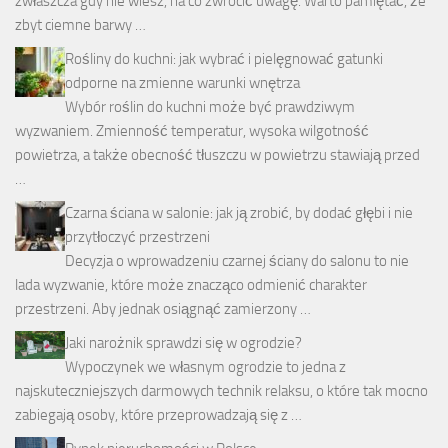
zwłaszcza gdy nie wiesz, na co zwrócić uwagę. Warto pamiętać, że
zbyt ciemne barwy …
Rośliny do kuchni: jak wybrać i pielęgnować gatunki
odporne na zmienne warunki wnętrza
Wybór roślin do kuchni może być prawdziwym
wyzwaniem. Zmienność temperatur, wysoka wilgotność
powietrza, a także obecność tłuszczu w powietrzu stawiają przed
…
Czarna ściana w salonie: jak ją zrobić, by dodać głębi i nie
przytłoczyć przestrzeni
Decyzja o wprowadzeniu czarnej ściany do salonu to nie
lada wyzwanie, które może znacząco odmienić charakter
przestrzeni. Aby jednak osiągnąć zamierzony …
Jaki narożnik sprawdzi się w ogrodzie?
Wypoczynek we własnym ogrodzie to jedna z
najskuteczniejszych darmowych technik relaksu, o które tak mocno
zabiegają osoby, które przeprowadzają się z …