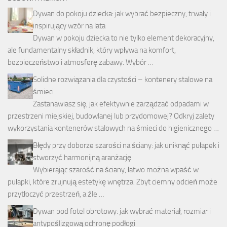
Dywan do pokoju dziecka: jak wybrać bezpieczny, trwały i
inspirujący wzór na lata
Dywan w pokoju dziecka to nie tylko element dekoracyjny,
ale fundamentalny składnik, który wpływa na komfort,
bezpieczeństwo i atmosferę zabawy. Wybór …
Solidne rozwiązania dla czystości – kontenery stalowe na
śmieci
Zastanawiasz się, jak efektywnie zarządzać odpadami w
przestrzeni miejskiej, budowlanej lub przydomowej? Odkryj zalety
wykorzystania kontenerów stalowych na śmieci do higienicznego …
Błędy przy doborze szarości na ściany: jak uniknąć pułapek i
stworzyć harmonijną aranżację
Wybierając szarość na ściany, łatwo można wpaść w
pułapki, które zrujnują estetykę wnętrza. Zbyt ciemny odcień może
przytłoczyć przestrzeń, a źle …
Dywan pod fotel obrotowy: jak wybrać materiał, rozmiar i
antypoślizgową ochronę podłogi