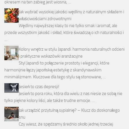
okresem na ten zabieg jest wiosna, …
Jak wybrać wysokiej jakości wędliny z naturalnym składem i
właściwościami zdrowotnymi
Wędliny najwyższej klasy to nie tylko smak i aromat, ale
przede wszystkim jakość i skład, które świadczą o ich naturalności i
…
Kolory wnętrz w stylu Japandi: harmonia naturalnych odcieni
i praktyczne wskazówki aranżacyjne
Styl Japandi to połączenie prostoty i elegancji, które
harmonijnie łączy japońską estetykę z skandynawskim
minimalizmem. Kluczowe dla tego stylu są stonowane, …
Jesień to czas depresji!
Jesień to pora roku, która dla wielu z nas niesie ze sobą nie
tylko piękne kolory liści, ale także trudne emocje. …
Jak urządzić przytulną sypialnię? – Klucz do doskonałego
snu
Czy wiesz, że spędzamy średnio około jednej trzeciej