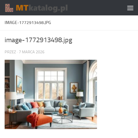
Skip to content
IMAGE-1772913498.JPG
image-1772913498.jpg
PRZEZ
·
7 MARCA 2026