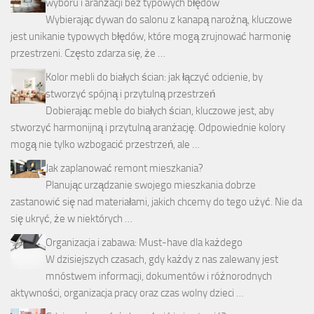
wyboru i aranżacji bez typowych błędów
Wybierając dywan do salonu z kanapą narożną, kluczowe
jest unikanie typowych błędów, które mogą zrujnować harmonię
przestrzeni. Często zdarza się, że …
Kolor mebli do białych ścian: jak łączyć odcienie, by
stworzyć spójną i przytulną przestrzeń
Dobierając meble do białych ścian, kluczowe jest, aby
stworzyć harmonijną i przytulną aranżację. Odpowiednie kolory
mogą nie tylko wzbogacić przestrzeń, ale …
Jak zaplanować remont mieszkania?
Planując urządzanie swojego mieszkania dobrze
zastanowić się nad materiałami, jakich chcemy do tego użyć. Nie da
się ukryć, że w niektórych …
Organizacja i zabawa: Must-have dla każdego
W dzisiejszych czasach, gdy każdy z nas zalewany jest
mnóstwem informacji, dokumentów i różnorodnych
aktywności, organizacja pracy oraz czas wolny dzieci …