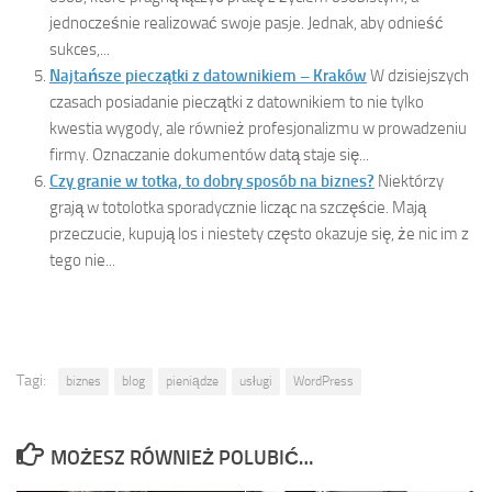
jednocześnie realizować swoje pasje. Jednak, aby odnieść
sukces,...
Najtańsze pieczątki z datownikiem – Kraków
W dzisiejszych
czasach posiadanie pieczątki z datownikiem to nie tylko
kwestia wygody, ale również profesjonalizmu w prowadzeniu
firmy. Oznaczanie dokumentów datą staje się...
Czy granie w totka, to dobry sposób na biznes?
Niektórzy
grają w totolotka sporadycznie licząc na szczęście. Mają
przeczucie, kupują los i niestety często okazuje się, że nic im z
tego nie...
Tagi:
biznes
blog
pieniądze
usługi
WordPress
MOŻESZ RÓWNIEŻ POLUBIĆ…