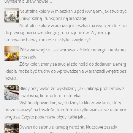
wynajem biura w nowej …
Neutralne kolory w mieszkaniu pod wynajem: jak stworzyć
uniwersalną i funkcjonalną aranżację
Neutralne kolory w aranżacji mieszkań na wynajem to klucz
do przyciągnięcia szerokiego grona najemców. Wybierając
stonowane barwy, możesz nie tylko zwiększyć …
Żółty we wnętrzu: jak wprowadzić kolor energii i ciepła bez
przesady
Żółty kolor, znany ze swojej zdolności do dodawania energii
i ciepła, może być trudny do wprowadzenia w aranżacji wnętrz bez
ryzyka …
Błędy przy wyborze wykładziny: jak uniknąć problemów z
trwałością, komfortem i estetyką
Wybór odpowiedniej wykładziny to kluczowy krok, który
może zaważyć na trwałości, komforcie użytkowania oraz estetyce
wnętrza. Często popełniane błędy, takie jak …
Dywan do salonu z kanapą narożną: kluczowe zasady