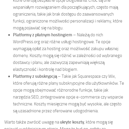
które oferują bezpłatne opcje blogowania. Choć są one
wspaniałym rozwiązaniem dla początkujących, często mają
ograniczenia, takie jak brak dostępu do zaawansowanych
funkcji, ograniczone możliwości personalizacji i reklamy, które
mogą pojawiać się na blogu.
Platformy z płatnym hostingiem
– Należą do nich
WordPress.org oraz różne usługi hostingowe. Te opcje
wymagają opłat za hosting oraz możliwość zakupu własnej
domeny. Koszty mogą się różnić w zależności od wybranego
dostawcy i planu, ale zazwyczaj zapewniają większą
elastyczność i kontrolę nad blogiem.
Platformy z subskrypcją
– Takie jak Squarespace czy Wix,
które oferują różne plany subskrypcyjne dla użytkowników. Te
opcje mogą obejmować różnorodne funkcje, takie jak
narzędzia SEO, zintegrowane opcje e-commerce czy wsparcie
techniczne. Koszty miesięczne mogą być wysokie, ale często
są uzasadnione przez oferowane udogodnienia.
Warto także zwrócić uwagę na
ukryte koszty
, które mogą się
pojawić w późniejszym etapie. Mogą to być np. opłaty za