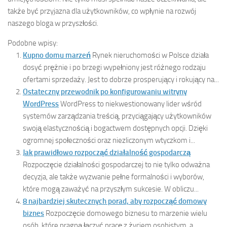
także być przyjazna dla użytkowników, co wpłynie na rozwój
naszego bloga w przyszłości.
Podobne wpisy:
Kupno domu marzeń
Rynek nieruchomości w Polsce działa
dosyć prężnie i po brzegi wypełniony jest różnego rodzaju
ofertami sprzedaży. Jest to dobrze prosperujący i rokujący na...
Ostateczny przewodnik po konfigurowaniu witryny
WordPress
WordPress to niekwestionowany lider wśród
systemów zarządzania treścią, przyciągający użytkowników
swoją elastycznością i bogactwem dostępnych opcji. Dzięki
ogromnej społeczności oraz niezliczonym wtyczkom i...
Jak prawidłowo rozpocząć działalność gospodarczą
Rozpoczęcie działalności gospodarczej to nie tylko odważna
decyzja, ale także wyzwanie pełne formalności i wyborów,
które mogą zaważyć na przyszłym sukcesie. W obliczu...
8 najbardziej skutecznych porad, aby rozpocząć domowy
biznes
Rozpoczęcie domowego biznesu to marzenie wielu
osób, które pragną łączyć pracę z życiem osobistym, a