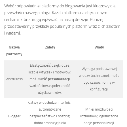
Wybór odpowiedniej platformy do blogowania jest kluczowy dla
przyszłości naszego bloga. Każda platforma zachęca innymi
cechami, które mogą wpływać na naszą decyzję. Poniżej
przedstawiamy przykłady popularnych platform wraz z ich zaletami
i wadami.
Nazwa
Zalety
Wady
platformy
Elastyczność
dzięki dużej
Wymaga podstawowej
liczbie wtyczek i motywów,
wiedzy technicznej, może
WordPress
możliwość
personalizacji
,
być czasochłonny w
wartościowa społeczność
konfiguracji.
użytkowników.
Łatwy w obsłudze interfejs,
automatyczne
Mniej możliwości
Blogger
bezpieczeństwo i hosting,
rozbudowy, ograniczone
dobra propozycja dla
opcje personalizacji.