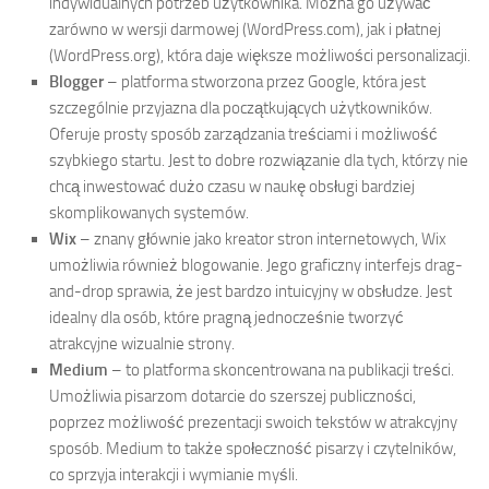
indywidualnych potrzeb użytkownika. Można go używać
zarówno w wersji darmowej (WordPress.com), jak i płatnej
(WordPress.org), która daje większe możliwości personalizacji.
Blogger
– platforma stworzona przez Google, która jest
szczególnie przyjazna dla początkujących użytkowników.
Oferuje prosty sposób zarządzania treściami i możliwość
szybkiego startu. Jest to dobre rozwiązanie dla tych, którzy nie
chcą inwestować dużo czasu w naukę obsługi bardziej
skomplikowanych systemów.
Wix
– znany głównie jako kreator stron internetowych, Wix
umożliwia również blogowanie. Jego graficzny interfejs drag-
and-drop sprawia, że jest bardzo intuicyjny w obsłudze. Jest
idealny dla osób, które pragną jednocześnie tworzyć
atrakcyjne wizualnie strony.
Medium
– to platforma skoncentrowana na publikacji treści.
Umożliwia pisarzom dotarcie do szerszej publiczności,
poprzez możliwość prezentacji swoich tekstów w atrakcyjny
sposób. Medium to także społeczność pisarzy i czytelników,
co sprzyja interakcji i wymianie myśli.