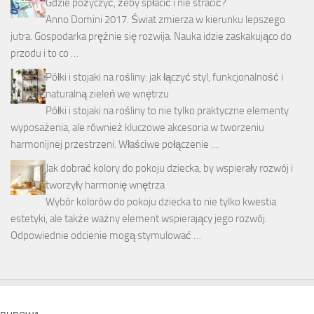
Gdzie pożyczyć, żeby spłacić i nie stracić?
Anno Domini 2017. Świat zmierza w kierunku lepszego
jutra. Gospodarka prężnie się rozwija. Nauka idzie zaskakująco do
przodu i to co …
Półki i stojaki na rośliny: jak łączyć styl, funkcjonalność i
naturalną zieleń we wnętrzu
Półki i stojaki na rośliny to nie tylko praktyczne elementy
wyposażenia, ale również kluczowe akcesoria w tworzeniu
harmonijnej przestrzeni. Właściwe połączenie …
Jak dobrać kolory do pokoju dziecka, by wspierały rozwój i
tworzyły harmonię wnętrza
Wybór kolorów do pokoju dziecka to nie tylko kwestia
estetyki, ale także ważny element wspierający jego rozwój.
Odpowiednie odcienie mogą stymulować …