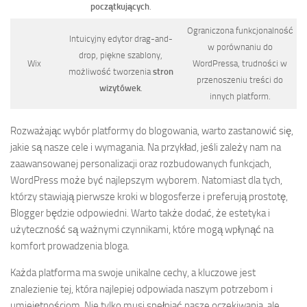
początkujących
.
Ograniczona funkcjonalność
Intuicyjny edytor drag-and-
w porównaniu do
drop, piękne szablony,
Wix
WordPressa, trudności w
możliwość tworzenia
stron
przenoszeniu treści do
wizytówek
.
innych platform.
Rozważając wybór platformy do blogowania, warto zastanowić się,
jakie są nasze cele i wymagania. Na przykład, jeśli zależy nam na
zaawansowanej personalizacji oraz rozbudowanych funkcjach,
WordPress może być najlepszym wyborem. Natomiast dla tych,
którzy stawiają pierwsze kroki w blogosferze i preferują prostotę,
Blogger będzie odpowiedni. Warto także dodać, że estetyka i
użyteczność są ważnymi czynnikami, które mogą wpłynąć na
komfort prowadzenia bloga.
Każda platforma ma swoje unikalne cechy, a kluczowe jest
znalezienie tej, która najlepiej odpowiada naszym potrzebom i
umiejętnościom. Nie tylko musi spełniać nasze oczekiwania, ale