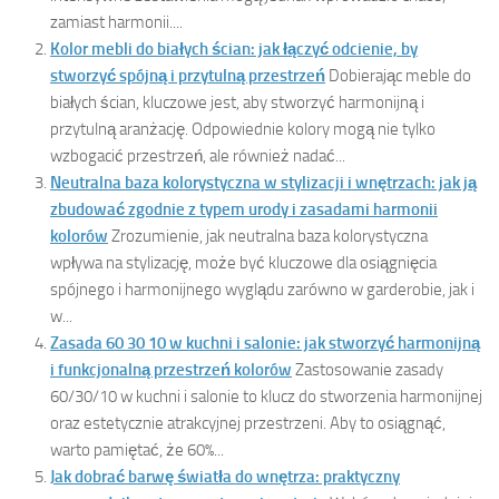
zamiast harmonii....
Kolor mebli do białych ścian: jak łączyć odcienie, by
stworzyć spójną i przytulną przestrzeń
Dobierając meble do
białych ścian, kluczowe jest, aby stworzyć harmonijną i
przytulną aranżację. Odpowiednie kolory mogą nie tylko
wzbogacić przestrzeń, ale również nadać...
Neutralna baza kolorystyczna w stylizacji i wnętrzach: jak ją
zbudować zgodnie z typem urody i zasadami harmonii
kolorów
Zrozumienie, jak neutralna baza kolorystyczna
wpływa na stylizację, może być kluczowe dla osiągnięcia
spójnego i harmonijnego wyglądu zarówno w garderobie, jak i
w...
Zasada 60 30 10 w kuchni i salonie: jak stworzyć harmonijną
i funkcjonalną przestrzeń kolorów
Zastosowanie zasady
60/30/10 w kuchni i salonie to klucz do stworzenia harmonijnej
oraz estetycznie atrakcyjnej przestrzeni. Aby to osiągnąć,
warto pamiętać, że 60%...
Jak dobrać barwę światła do wnętrza: praktyczny