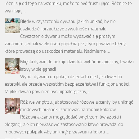
różni się od tego na wzorniku, może to być frustrujące. Różnice te
wynikają …
Błędy w czyszczeniu dywanu: jak ich unikać, by nie
uszkodzić i przedłużyć żywotność materiału
Czyszczenie dywanu może wydawać się prostym
zadaniem, jednak wiele osób popełnia przy tym poważne błędy,
które prowadzą do uszkodzeń materiału. Nadmierne …
Miękki dywan do pokoju dziecka: wybór bezpieczny, trwały i
łatwy w pielęgnacji
Wybór dywanu do pokoju dziecka to nie tylko kwestia
estetyki, ale przede wszystkim bezpieczeństwa i funkcjonalności.
Miękki dywan powinien być hipoalergiczny, …
Róż we wnętrzu: jak stosować różowe akcenty, by uniknąć
modowych pułapek i zachować harmonię kolorów
Różowe akcenty mogą dodać wnętrzom świeżości i
elegancji, ale ich niewłaściwe zastosowanie łatwo prowadzi do
modowych pułapek. Aby uniknąć przesycenia koloru …