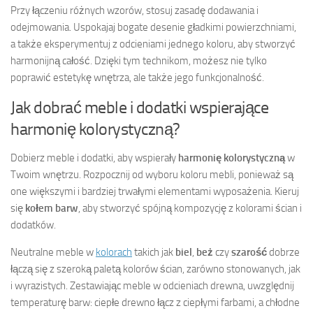
Przy łączeniu różnych wzorów, stosuj zasadę dodawania i
odejmowania. Uspokajaj bogate desenie gładkimi powierzchniami,
a także eksperymentuj z odcieniami jednego koloru, aby stworzyć
harmonijną całość. Dzięki tym technikom, możesz nie tylko
poprawić estetykę wnętrza, ale także jego funkcjonalność.
Jak dobrać meble i dodatki wspierające
harmonię kolorystyczną?
Dobierz meble i dodatki, aby wspierały
harmonię kolorystyczną
w
Twoim wnętrzu. Rozpocznij od wyboru koloru mebli, ponieważ są
one większymi i bardziej trwałymi elementami wyposażenia. Kieruj
się
kołem barw
, aby stworzyć spójną kompozycję z kolorami ścian i
dodatków.
Neutralne meble w
kolorach
takich jak
biel
,
beż
czy
szarość
dobrze
łączą się z szeroką paletą kolorów ścian, zarówno stonowanych, jak
i wyrazistych. Zestawiając meble w odcieniach drewna, uwzględnij
temperaturę barw: ciepłe drewno łącz z ciepłymi farbami, a chłodne