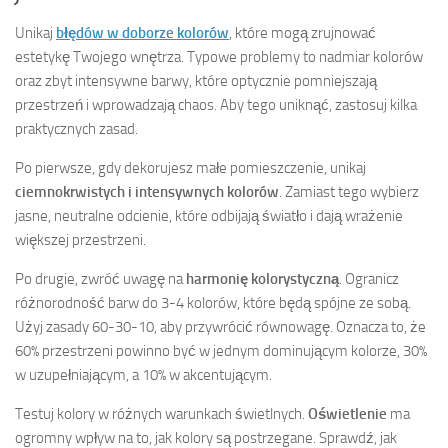
Unikaj
błędów w doborze kolorów
, które mogą zrujnować
estetykę Twojego wnętrza. Typowe problemy to nadmiar kolorów
oraz zbyt intensywne barwy, które optycznie pomniejszają
przestrzeń i wprowadzają chaos. Aby tego uniknąć, zastosuj kilka
praktycznych zasad.
Po pierwsze, gdy dekorujesz małe pomieszczenie, unikaj
ciemnokrwistych i intensywnych kolorów
. Zamiast tego wybierz
jasne, neutralne odcienie, które odbijają światło i dają wrażenie
większej przestrzeni.
Po drugie, zwróć uwagę na
harmonię kolorystyczną
. Ogranicz
różnorodność barw do 3-4 kolorów, które będą spójne ze sobą.
Użyj zasady 60-30-10, aby przywrócić równowagę. Oznacza to, że
60% przestrzeni powinno być w jednym dominującym kolorze, 30%
w uzupełniającym, a 10% w akcentującym.
Testuj kolory w różnych warunkach świetlnych.
Oświetlenie
ma
ogromny wpływ na to, jak kolory są postrzegane. Sprawdź, jak