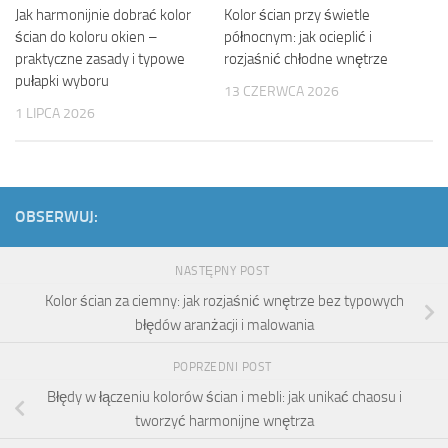
Jak harmonijnie dobrać kolor
Kolor ścian przy świetle
ścian do koloru okien –
północnym: jak ocieplić i
praktyczne zasady i typowe
rozjaśnić chłodne wnętrze
pułapki wyboru
13 CZERWCA 2026
1 LIPCA 2026
OBSERWUJ:
NASTĘPNY POST
Kolor ścian za ciemny: jak rozjaśnić wnętrze bez typowych
błędów aranżacji i malowania
POPRZEDNI POST
Błędy w łączeniu kolorów ścian i mebli: jak unikać chaosu i
tworzyć harmonijne wnętrza