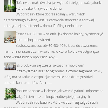
Rośliny do mało światła: jak wybrać i pielęgnować gatunki,
które rozkwitną w cieniu domu
Wybór roślin, które dobrze rosną w warunkach
ograniczonego światła, jest kluczowy dla stworzenia zdrowej i
estetycznej przestrzeni w domu. Rośliny cieniolubne …
Zasada 60-30-10 w salonie: jak dobrać kolory, by stworzyć
harmonijną przestrzeń
Zastosowanie zasady 60-30-10 to klucz do stworzenia
harmonijnej przestrzeni w salonie, w której kolory współgrają ze
sobą w idealnych proporcjach. Aby …
Jak produkuje się części i akcesoria meblowe?
Przemysł meblarski to ogromny i złożony segment rynku,
który ma za zadanie zaspokajać szerokie spektrum gustów i
potrzeb konsumentów. Ale co …
Rośliny na półkę w łazience: jak wybrać gatunki odporne na
wilgoć i cień oraz uniknąć błędów pielęgnacyjnych
Wybór roślin do łazienki, które wytrzymają wilgoć i cień,