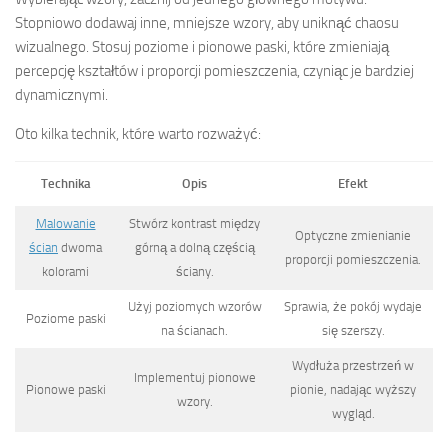
Stopniowo dodawaj inne, mniejsze wzory, aby uniknąć chaosu
wizualnego. Stosuj poziome i pionowe paski, które zmieniają
percepcję kształtów i proporcji pomieszczenia, czyniąc je bardziej
dynamicznymi.
Oto kilka technik, które warto rozważyć:
Technika
Opis
Efekt
Malowanie
Stwórz kontrast między
Optyczne zmienianie
ścian
dwoma
górną a dolną częścią
proporcji pomieszczenia.
kolorami
ściany.
Użyj poziomych wzorów
Sprawia, że pokój wydaje
Poziome paski
na ścianach.
się szerszy.
Wydłuża przestrzeń w
Implementuj pionowe
Pionowe paski
pionie, nadając wyższy
wzory.
wygląd.