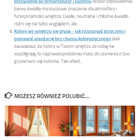
przewodnik po temperaturze i nastroju
Wybór odpowiedniej
barwy światła ma kluczowe znaczenie dla atmosfery i
funkcjonalności wnętrza. Ciepłe, neutralne i chłodne światło
różni się nie tylko wyglądem, ale...
Kolory we wnętrzu się gryzą – jak rozpoznać przyczyny i
poprawić aranżację bez chaosu kolorystycznego
Jeśli
zauważasz, że kolory w Twoim wnętrzu ze sobą nie
współgrają, to najprawdopodobniej masz do czynienia z tzw.
gryzieniem się kolorów. Taki efekt...
MOŻESZ RÓWNIEŻ POLUBIĆ…