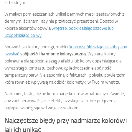
z chłodnymi.
W małych pomieszczeniach unikaj ciemnych mebli zestawionych z
ciemnymi ścianami, aby nie przytłoczyć przestrzeni. Dodatki w
kolorze akcentów ożywią
wnętrze, podkreślając bazowe lub
uzupełniające barwy
.
Sprawdź, jak kolory podłogi, mebli i
ścian współdziałają ze sobą, aby
uzyskać
spójność i harmonię kolorystyczną
. Wybieraj kolory
pokrewne dla spokojniejszego efektu lub kolory dopełniające dla
wyrazistego kontrastu, zachowując jednocześnie spójność
temperatury barw. Nie zapominaj o fakturach i połysku powierzchni,
które również wpływają na odbiór kolorystyki w Twoim wnętrzu.
Na koniec, testuj różne kombinacje kolorów w naturalnym świetle,
aby zaobserwować, jakie efekty uzyskujesz i które połączenia
najlepiej współgrają w Twojej przestrzeni.
Najczęstsze błędy przy nadmiarze kolorów i
jak ich unikać