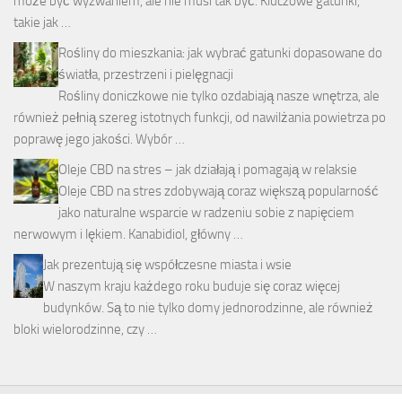
może być wyzwaniem, ale nie musi tak być. Kluczowe gatunki,
takie jak …
Rośliny do mieszkania: jak wybrać gatunki dopasowane do
światła, przestrzeni i pielęgnacji
Rośliny doniczkowe nie tylko ozdabiają nasze wnętrza, ale
również pełnią szereg istotnych funkcji, od nawilżania powietrza po
poprawę jego jakości. Wybór …
Oleje CBD na stres – jak działają i pomagają w relaksie
Oleje CBD na stres zdobywają coraz większą popularność
jako naturalne wsparcie w radzeniu sobie z napięciem
nerwowym i lękiem. Kanabidiol, główny …
Jak prezentują się współczesne miasta i wsie
W naszym kraju każdego roku buduje się coraz więcej
budynków. Są to nie tylko domy jednorodzinne, ale również
bloki wielorodzinne, czy …