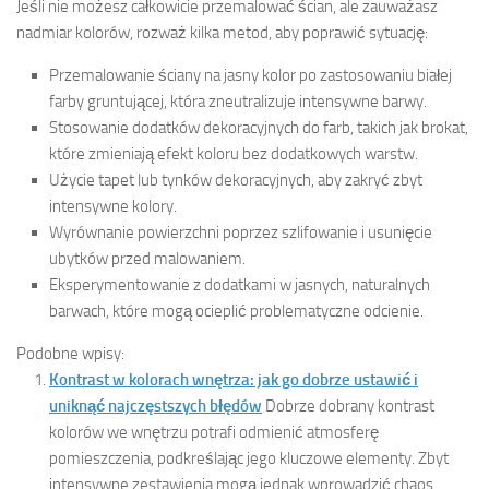
Jeśli nie możesz całkowicie przemalować ścian, ale zauważasz
nadmiar kolorów, rozważ kilka metod, aby poprawić sytuację:
Przemalowanie ściany na jasny kolor po zastosowaniu białej
farby gruntującej, która zneutralizuje intensywne barwy.
Stosowanie dodatków dekoracyjnych do farb, takich jak brokat,
które zmieniają efekt koloru bez dodatkowych warstw.
Użycie tapet lub tynków dekoracyjnych, aby zakryć zbyt
intensywne kolory.
Wyrównanie powierzchni poprzez szlifowanie i usunięcie
ubytków przed malowaniem.
Eksperymentowanie z dodatkami w jasnych, naturalnych
barwach, które mogą ocieplić problematyczne odcienie.
Podobne wpisy:
Kontrast w kolorach wnętrza: jak go dobrze ustawić i
uniknąć najczęstszych błędów
Dobrze dobrany kontrast
kolorów we wnętrzu potrafi odmienić atmosferę
pomieszczenia, podkreślając jego kluczowe elementy. Zbyt
intensywne zestawienia mogą jednak wprowadzić chaos,