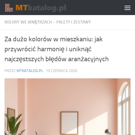
Skip to content
KOLORY WE WNĘTRZACH – PALETY I ZESTAWY
Za dużo kolorów w mieszkaniu: jak
przywrócić harmonię i uniknąć
najczęstszych błędów aranżacyjnych
PRZEZ
MTKATALOG.PL
·
19 CZERWCA 2026