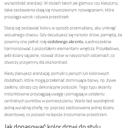
wyrazistość aranżacji. W stylach takich jak glamour czy klasyczny,
takie zestawienia stają się nowoczesnym rozwiązaniem, które
przyciąga wzrok i ożywia przestrzeń.
Staraj się zestawiać kolory w sposób przemyślany, aby uniknąć
wizualnego chaosu. Gdy decydujesz się na kolor drzwi, pamiętaj, że
powinny one pełnić rolę
ozdobnego akcentu
, a jednocześnie
harmonizować z pozostałymi elementami wnętrza. Przykładowo,
jeśli ściany są jasne, rozważ drzwi w nasyconych odcieniach, co
stworzy przyjemny dla oka kontrast.
Kiedy planujesz aranżację, pomyśl o jasnych lub kolorowych
dodatkach, które mogą przełamać dominujące barwy, np. żywe
zasłony, obrazy czy dekoracyjne poduszki. Tego typu akcenty
instynktownie przyciągają uwagę i pomagają w ustaleniu
centralnych punktów w pomieszczeniu. Warto też wyodrębnić
jedną wyraźną strefę, np. poprzez zastosowanie jednej ściany
akcentowej, co pozwoli na lepsze zrozumienie przestrzeni.
Jak dopasować kolor drzwi do stylu