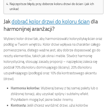
Najczęstsze błędy przy doborze koloru drzwi do ścian i jak ich
unikać
Jak
dobrać kolor drzwi do koloru ścian
dla
harmonijnej aranżacji?
Wybierz kolor drzwi tak, aby harmonizował z kolorystyką ścian oraz
podłóg w Twoim wnętrzu. Kolor drzwi wpływa na charakter całego
pomieszczenia, dlatego ważne jest, aby dobrze dopasować go do
reszty elementów, takich jak okna i meble. Stwórz harmonię
kolorystyczną, stosując zasady proporcji – najczęściej zaleca się
podział 70% dla koloru dominującego (ściany), 20% dla koloru
uzupełniającego (podłoga) oraz 10% dla kontrastowego akcentu
(drzwi).
Harmonia kolorów:
Wybieraj barwy z tej samej palety lub o
zbliżonej tonacji, aby uzyskać spójny i subtelny efekt.
Przykładem mogą być jasne beże i kremy.
Kontrasty:
Jeśli chcesz wyróżnić drzwi, użyj kolorów