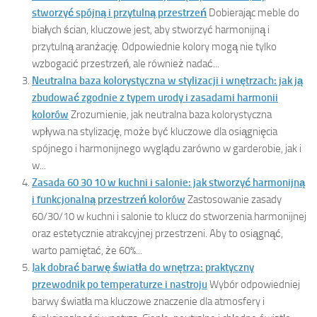
stworzyć spójną i przytulną przestrzeń
Dobierając meble do
białych ścian, kluczowe jest, aby stworzyć harmonijną i
przytulną aranżację. Odpowiednie kolory mogą nie tylko
wzbogacić przestrzeń, ale również nadać...
Neutralna baza kolorystyczna w stylizacji i wnętrzach: jak ją
zbudować zgodnie z typem urody i zasadami harmonii
kolorów
Zrozumienie, jak neutralna baza kolorystyczna
wpływa na stylizację, może być kluczowe dla osiągnięcia
spójnego i harmonijnego wyglądu zarówno w garderobie, jak i
w...
Zasada 60 30 10 w kuchni i salonie: jak stworzyć harmonijną
i funkcjonalną przestrzeń kolorów
Zastosowanie zasady
60/30/10 w kuchni i salonie to klucz do stworzenia harmonijnej
oraz estetycznie atrakcyjnej przestrzeni. Aby to osiągnąć,
warto pamiętać, że 60%...
Jak dobrać barwę światła do wnętrza: praktyczny
przewodnik po temperaturze i nastroju
Wybór odpowiedniej
barwy światła ma kluczowe znaczenie dla atmosfery i