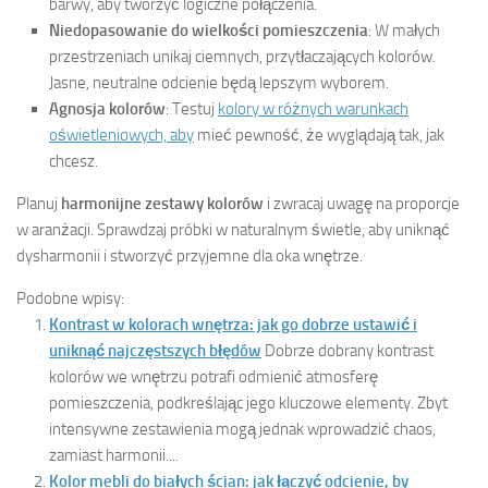
barwy, aby tworzyć logiczne połączenia.
Niedopasowanie do wielkości pomieszczenia
: W małych
przestrzeniach unikaj ciemnych, przytłaczających kolorów.
Jasne, neutralne odcienie będą lepszym wyborem.
Agnosja kolorów
: Testuj
kolory w różnych warunkach
oświetleniowych, aby
mieć pewność, że wyglądają tak, jak
chcesz.
Planuj
harmonijne zestawy kolorów
i zwracaj uwagę na proporcje
w aranżacji. Sprawdzaj próbki w naturalnym świetle, aby uniknąć
dysharmonii i stworzyć przyjemne dla oka wnętrze.
Podobne wpisy:
Kontrast w kolorach wnętrza: jak go dobrze ustawić i
uniknąć najczęstszych błędów
Dobrze dobrany kontrast
kolorów we wnętrzu potrafi odmienić atmosferę
pomieszczenia, podkreślając jego kluczowe elementy. Zbyt
intensywne zestawienia mogą jednak wprowadzić chaos,
zamiast harmonii....
Kolor mebli do białych ścian: jak łączyć odcienie, by