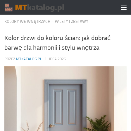
Skip to content
KOLORY WE WNĘTRZACH – PALETY I ZESTAWY
Kolor drzwi do koloru ścian: jak dobrać
barwę dla harmonii i stylu wnętrza
PRZEZ
MTKATALOG.PL
·
1 LIPCA 2026