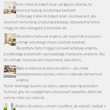
Kolor mebli do białych ścian: jak łączyć odcienie, by
stworzyć spójną i przytulną przestrzeń
Dobierając meble do białych ścian, kluczowe jest, aby
stworzyć harmonijną i przytulną aranżację. Odpowiednie kolory
mogą nie tylko wzbogacić przestrzeń, ale …
Złe podtony farby we wnętrzu: jak rozpoznać przyczyny i
uniknąć wizualnego chaosu podczas aranżacji
Złe podtony farby mogą zrujnować estetykę wnętrza,
przytłaczając przestrzeń i wprowadzając chaotyczne wrażenie. Aby
ich uniknąć, kluczowe jest rozpoznanie, jakie kolory …
Błędy w doborze dywanu do salonu – jak unikać
niedopasowania rozmiaru, koloru i materiału dla harmonii
wnętrza
Wybór idealnego dywanu do salonu często staje się powodem
frustracji, gdy nie uwzględniamy kluczowych aspektów, takich jak
rozmiar, kolor czy materiał. …
Rośliny do pokoju z oknem na północ: jak wybrać i zadbać o