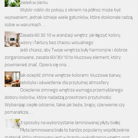
zieleń w cieniu
Wybór roślin do pokoju z oknem na północ może być
wyzwaniem, jednak istnieje wiele gatunków, które doskonale radzą
sobie w warunkach …
Zasada 60 30 10 w aranżacji wnętrz: jak łączyć kolory,
wzory i faktury bez chaosu wizualnego
Jeśli chcesz, aby Twoje wnętrza były harmonijne i dobrze
zorganizowane, zasada 60/30/10 to kluczowy element, który
powinieneś znać. Opiera się ona …
Jak ocieplić zimne wnętrze kolorami: kluczowe barwy,
tekstylia i oświetlenie dla przytulnej atmosfery
Ocieplenie zimnego wnętrza wymaga przemyślanego
doboru kolorów, które nadadzą przestrzeni przytulności.
Wybierając ciepłe odcienie, takie jak beże, brązy, czerwienie czy
pomarańcze, …
3 sposoby na wykorzystanie laminowanej płyty białej
Płyta laminowana biała to bardzo popularny współcześnie
materiał, który stosowany jest w branży wykończenia wnętrz oraz