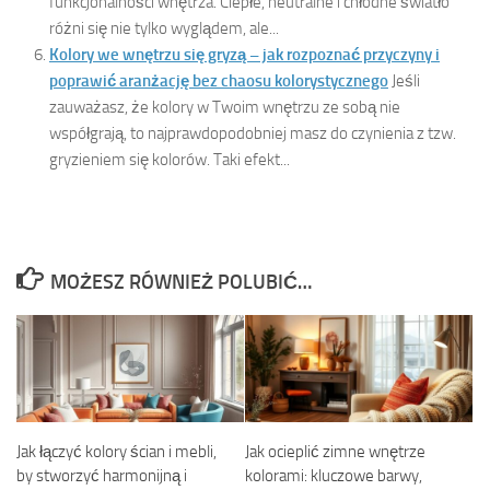
funkcjonalności wnętrza. Ciepłe, neutralne i chłodne światło
różni się nie tylko wyglądem, ale...
Kolory we wnętrzu się gryzą – jak rozpoznać przyczyny i
poprawić aranżację bez chaosu kolorystycznego
Jeśli
zauważasz, że kolory w Twoim wnętrzu ze sobą nie
współgrają, to najprawdopodobniej masz do czynienia z tzw.
gryzieniem się kolorów. Taki efekt...
MOŻESZ RÓWNIEŻ POLUBIĆ…
Jak łączyć kolory ścian i mebli,
Jak ocieplić zimne wnętrze
by stworzyć harmonijną i
kolorami: kluczowe barwy,