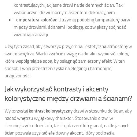
kontrastujących, jak jasne drzwi na tle ciemnych ścian. Taki
wybór uczyni drzwi mocnym akcentem dekoracyjnym.
Temperatura kolorów:
Utrzymuj podobną temperaturę barw
między drzwiami, ścianami i podłogą, co zwiększy spójność
wizualną aranżacji.
Użyj tych zasad, aby stworzyć przyjemną i estetyczną atmosferę w
swoim wnętrzu. Warto zwrócić uwagę na detale i wybierać kolory,
które współgrają ze sobą, by osiągnąć zamierzony efekt. W ten
sposób Twoja przestrzeń zyska na elegancji i harmonijnej
urządzoności.
Jak wykorzystać kontrasty i akcenty
kolorystyczne między drzwiami a ścianami?
Wykorzystaj
kontrast kolorystyczny
drzwi w stosunku do ścian, aby
nadać wnętrzu wyjątkowy charakter. Stosowanie drzwi w
ciemniejszych odcieniach, takich jak czerń lub granat, na tle jasnych
ścian pozwala uzyskać efektowny
akcent
, który podkreśla