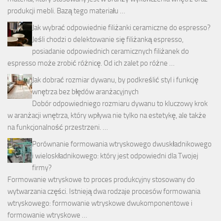
produkcji mebli. Bazą tego materiału …
Jak wybrać odpowiednie filiżanki ceramiczne do espresso?
Jeśli chodzi o delektowanie się filiżanką espresso,
posiadanie odpowiednich ceramicznych filiżanek do
espresso może zrobić różnicę. Od ich zalet po różne …
Jak dobrać rozmiar dywanu, by podkreślić styl i funkcję
wnętrza bez błędów aranżacyjnych
Dobór odpowiedniego rozmiaru dywanu to kluczowy krok
w aranżacji wnętrza, który wpływa nie tylko na estetykę, ale także
na funkcjonalność przestrzeni. …
Porównanie formowania wtryskowego dwuskładnikowego
i wieloskładnikowego: który jest odpowiedni dla Twojej
firmy?
Formowanie wtryskowe to proces produkcyjny stosowany do
wytwarzania części. Istnieją dwa rodzaje procesów formowania
wtryskowego: formowanie wtryskowe dwukomponentowe i
formowanie wtryskowe …