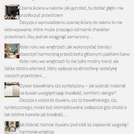
Czarna ściana w salonie: jak ją zrobić, by dodać głębi i nie
przytłoczyć przestrzeni
Decyzja o wprowadzeniu czarnej ściany do salonu to nie
lada wyzwanie, które może znacząco odmienić charakter
przestrzeni. Aby jednak osiągnąć zamierzony …
Kolor roku we wnętrzach: jak wykorzystać trendy i
stworzyć harmonijną przestrzeń z głównymi paletami barw
Kolor roku we wnętrzach to nie tylko modny trend, ale
także istotny element, który wpływa na atmosferę i estetykę
naszych przestrzeni. …
Dywan bawełniany czy syntetyczny – jak wybrać materiał
na dywan uwzględniając trwałość, komfort i alergie?
Decyzja o wyborze dywanu, czy to bawełnianego, czy
syntetycznego, może być skomplikowana, zwłaszcza gdy chodzi o
tak istotne kwestie jak trwałość, …
Jak dobrać rozmiar dywanu pod stół, by zapewnić wygodę i
harmonię wnętrza