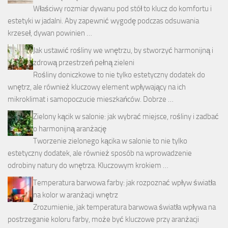
Właściwy rozmiar dywanu pod stół to klucz do komfortu i
estetyki w jadalni. Aby zapewnić wygodę podczas odsuwania
krzeseł, dywan powinien …
Jak ustawić rośliny we wnętrzu, by stworzyć harmonijną i
zdrową przestrzeń pełną zieleni
Rośliny doniczkowe to nie tylko estetyczny dodatek do
wnętrz, ale również kluczowy element wpływający na ich
mikroklimat i samopoczucie mieszkańców. Dobrze …
Zielony kącik w salonie: jak wybrać miejsce, rośliny i zadbać
o harmonijną aranżację
Tworzenie zielonego kącika w salonie to nie tylko
estetyczny dodatek, ale również sposób na wprowadzenie
odrobiny natury do wnętrza. Kluczowym krokiem …
Temperatura barwowa farby: jak rozpoznać wpływ światła
na kolor w aranżacji wnętrz
Zrozumienie, jak temperatura barwowa światła wpływa na
postrzeganie koloru farby, może być kluczowe przy aranżacji