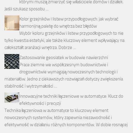
którymi muszą zmierzyć się właściciele domów i działek.
Jeśli szukasz sposobu …
Kolor grzejników i listew przypodłogowych: jak wybrać
harmonijną paletę do wnętrza bez błędów
Wybór koloru grzejników i listew przypodłogowych to nie
tylko kwestia estetyki, ale także kluczowy element wpływający na
całokształt aranżacji wnętrza. Dobrze …
Zastosowanie geosiatek w budowie nawierzchni
Prace ziemne we współczesnym budownictwie i
drogownictwie wymagają nowoczesnych technologii i
materiałów. Jedno z ciekawszych rozwiązań dotyczy zwiększenia
stabilność i wytrzymałości …
Innowacyjne techniki łączeniowe w automatyce: Klucz do
efektywności i precyzji
Technika łączeniowa w automatyce to kluczowy element
nowoczesnych systemów, który zapewnia niezawodność i
efektywność w działaniu różnych komponentów. W dobie rosnącej
…