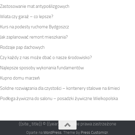
Zastosowanie mat antypoślizgowych
Wiata czy garaż – co lepsze?
Kurs na podesty ruchome Bydgoszcz
Jak zaplanować remont mieszkania?
Rodzaje pap dachowych
Czy każdy z nas może dbać o nasze środowisko?
Najlepsze sposoby wykonania fundamentów
Kupno domu marzeń
Solidne rozwiązania dla czystości – kontenery stalowe na śmieci
Podłoga żywiczna do salonu – posadzki żywiczne Wielkopolska
{{site_title}} © {{year}}. Wszelkie prawa zastrzeżone
Oparte na
WordPress
. Theme by
Press Customizr
.