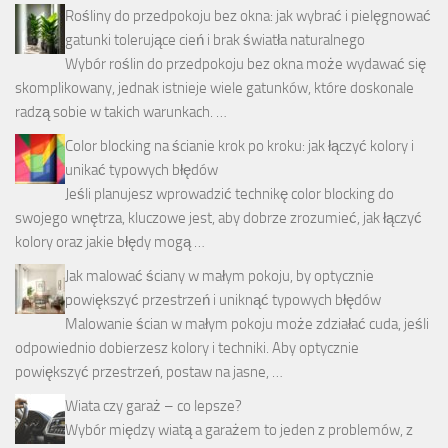
Rośliny do przedpokoju bez okna: jak wybrać i pielęgnować
gatunki tolerujące cień i brak światła naturalnego
Wybór roślin do przedpokoju bez okna może wydawać się
skomplikowany, jednak istnieje wiele gatunków, które doskonale
radzą sobie w takich warunkach. …
Color blocking na ścianie krok po kroku: jak łączyć kolory i
unikać typowych błędów
Jeśli planujesz wprowadzić technikę color blocking do
swojego wnętrza, kluczowe jest, aby dobrze zrozumieć, jak łączyć
kolory oraz jakie błędy mogą …
Jak malować ściany w małym pokoju, by optycznie
powiększyć przestrzeń i uniknąć typowych błędów
Malowanie ścian w małym pokoju może zdziałać cuda, jeśli
odpowiednio dobierzesz kolory i techniki. Aby optycznie
powiększyć przestrzeń, postaw na jasne, …
Wiata czy garaż – co lepsze?
Wybór między wiatą a garażem to jeden z problemów, z