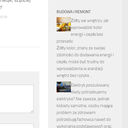
woje, szybciej
z!
BUDOWA I REMONT
2019
Żółty we wnętrzu: jak
wprowadzić kolor
energii i ciepła bez
przesady
Żółty kolor, znany ze swojej
zdolności do dodawania energii i
ciepła, może być trudny do
wprowadzenia w aranżacji
wnętrz bez ryzyka …
Elektryk poszukiwany
Kiedy potrzebujemy
elektryka? Nie zawsze, jednak
kobiety samotne, osoby mające
problem ze zdrowiem
potrzebują fachowca nawet do
wykonania podstawowych prac.