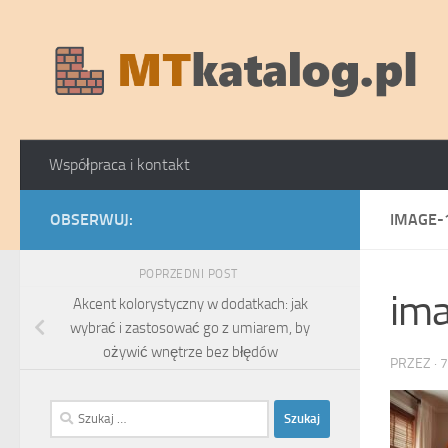
Skip to content
Współpraca i kontakt
OBSERWUJ:
IMAGE-
POPRZEDNI POST
im
Akcent kolorystyczny w dodatkach: jak
wybrać i zastosować go z umiarem, by
ożywić wnętrze bez błędów
PRZEZ
·
7
Szukaj: