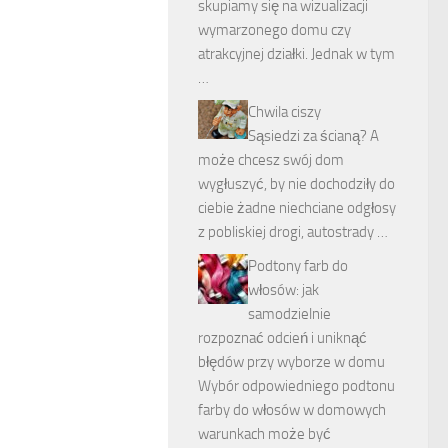
skupiamy się na wizualizacji
wymarzonego domu czy
atrakcyjnej działki. Jednak w tym
…
Chwila ciszy
Sąsiedzi za ścianą? A
może chcesz swój dom
wygłuszyć, by nie dochodziły do
ciebie żadne niechciane odgłosy
z pobliskiej drogi, autostrady …
Podtony farb do
włosów: jak
samodzielnie
rozpoznać odcień i uniknąć
błędów przy wyborze w domu
Wybór odpowiedniego podtonu
farby do włosów w domowych
warunkach może być