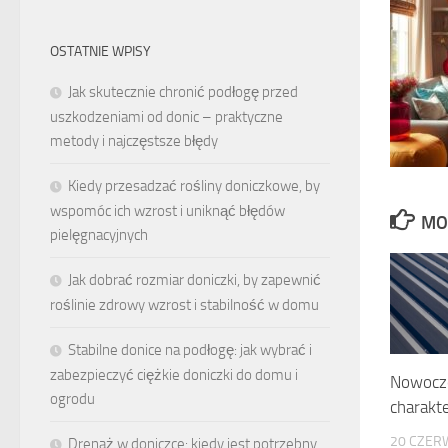
OSTATNIE WPISY
Jak skutecznie chronić podłogę przed
uszkodzeniami od donic – praktyczne
metody i najczęstsze błędy
Kiedy przesadzać rośliny doniczkowe, by
wspomóc ich wzrost i uniknąć błędów
MO
pielęgnacyjnych
Jak dobrać rozmiar doniczki, by zapewnić
roślinie zdrowy wzrost i stabilność w domu
Stabilne donice na podłogę: jak wybrać i
zabezpieczyć ciężkie doniczki do domu i
Nowocze
ogrodu
charakt
20 CZER
Drenaż w doniczce: kiedy jest potrzebny,