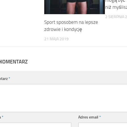
mogą być T
niż myślis
2 SIERPNIA 
Sport sposobem na lepsze
zdrowie i kondycję
21 MAJA 2019
 KOMENTARZ
tarz
*
a
*
Adres email
*