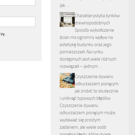
Jak …
Charakterystyka tynków
drewnopodobnych
Sposób wykończenie
zy.
ścian ma ogromny wpływ na
estetykę budynku oraz jego
pomieszczeń. Na rynku
dostępnych jest wiele różnych
rozwiązań – jednym …
Czyszczenie dywanu
odkurzaczem piorącym:
jak zrobić to skutecznie
i uniknąć typowych błędów
Czyszczenie dywanu
odkurzaczem piorącym może
wydawać się prostym
zadaniem, ale wiele osób
popełnia błędy, które mogą