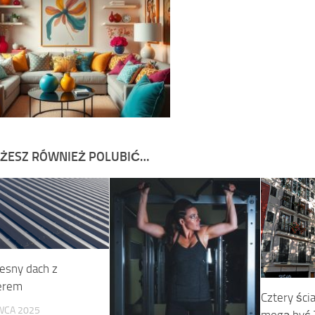
ŻESZ RÓWNIEŻ POLUBIĆ…
sny dach z
erem
Cztery ści
WCA 2025