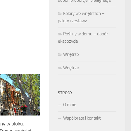
dobór, proporcje i pielęgnacja
Kolory we wnętrzach –
palety i zestawy
Rośliny w domu – dobór i
ekspozycja
Wnętrze
Wnętrze
STRONY
O mnie
Współpraca i kontakt
any w bloku,