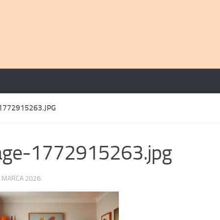
1772915263.JPG
age-1772915263.jpg
 MARCA 2026