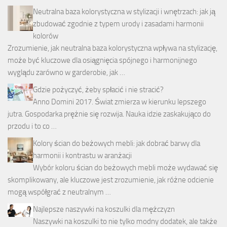
Neutralna baza kolorystyczna w stylizacji i wnętrzach: jak ją
zbudować zgodnie z typem urody i zasadami harmonii
kolorów
Zrozumienie, jak neutralna baza kolorystyczna wpływa na stylizację,
może być kluczowe dla osiągnięcia spójnego i harmonijnego
wyglądu zarówno w garderobie, jak …
Gdzie pożyczyć, żeby spłacić i nie stracić?
Anno Domini 2017. Świat zmierza w kierunku lepszego
jutra. Gospodarka prężnie się rozwija. Nauka idzie zaskakująco do
przodu i to co …
Kolory ścian do beżowych mebli: jak dobrać barwy dla
harmonii i kontrastu w aranżacji
Wybór koloru ścian do beżowych mebli może wydawać się
skomplikowany, ale kluczowe jest zrozumienie, jak różne odcienie
mogą współgrać z neutralnym …
Najlepsze naszywki na koszulki dla mężczyzn
Naszywki na koszulki to nie tylko modny dodatek, ale także