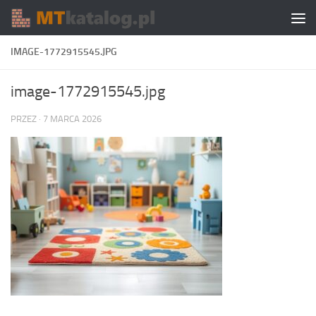
Skip to content
IMAGE-1772915545.JPG
image-1772915545.jpg
PRZEZ
·
7 MARCA 2026