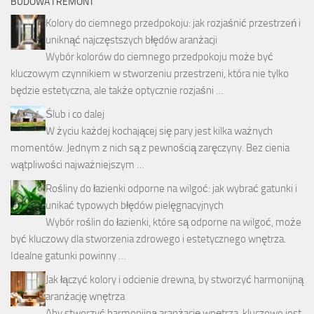
BUDOWA I REMONT
Kolory do ciemnego przedpokoju: jak rozjaśnić przestrzeń i
uniknąć najczęstszych błędów aranżacji
Wybór kolorów do ciemnego przedpokoju może być
kluczowym czynnikiem w stworzeniu przestrzeni, która nie tylko
będzie estetyczna, ale także optycznie rozjaśni …
Ślub i co dalej
W życiu każdej kochającej się pary jest kilka ważnych
momentów. Jednym z nich są z pewnością zaręczyny. Bez cienia
wątpliwości najważniejszym …
Rośliny do łazienki odporne na wilgoć: jak wybrać gatunki i
unikać typowych błędów pielęgnacyjnych
Wybór roślin do łazienki, które są odporne na wilgoć, może
być kluczowy dla stworzenia zdrowego i estetycznego wnętrza.
Idealne gatunki powinny …
Jak łączyć kolory i odcienie drewna, by stworzyć harmonijną
aranżację wnętrza
Aby stworzyć harmonijną aranżację wnętrza, kluczowe jest