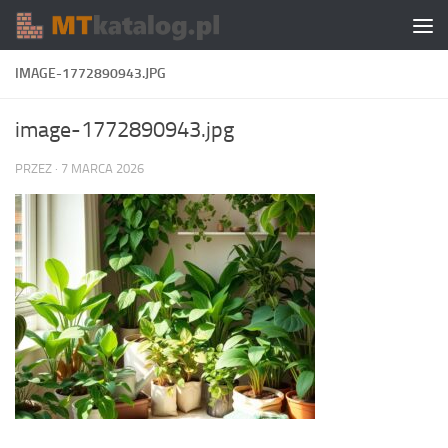
Skip to content
IMAGE-1772890943.JPG
image-1772890943.jpg
PRZEZ
·
7 MARCA 2026