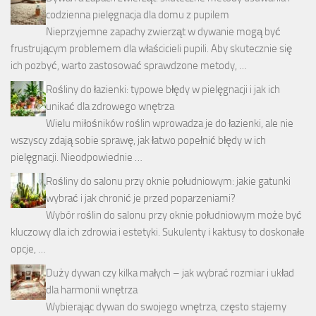
codzienna pielęgnacja dla domu z pupilem
Nieprzyjemne zapachy zwierząt w dywanie mogą być
frustrującym problemem dla właścicieli pupili. Aby skutecznie się
ich pozbyć, warto zastosować sprawdzone metody, …
Rośliny do łazienki: typowe błędy w pielęgnacji i jak ich
unikać dla zdrowego wnętrza
Wielu miłośników roślin wprowadza je do łazienki, ale nie
wszyscy zdają sobie sprawę, jak łatwo popełnić błędy w ich
pielęgnacji. Nieodpowiednie …
Rośliny do salonu przy oknie południowym: jakie gatunki
wybrać i jak chronić je przed poparzeniami?
Wybór roślin do salonu przy oknie południowym może być
kluczowy dla ich zdrowia i estetyki. Sukulenty i kaktusy to doskonałe
opcje, …
Duży dywan czy kilka małych – jak wybrać rozmiar i układ
dla harmonii wnętrza
Wybierając dywan do swojego wnętrza, często stajemy