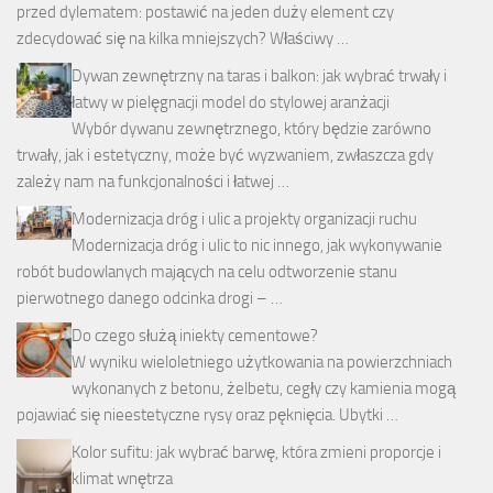
przed dylematem: postawić na jeden duży element czy
zdecydować się na kilka mniejszych? Właściwy …
Dywan zewnętrzny na taras i balkon: jak wybrać trwały i
łatwy w pielęgnacji model do stylowej aranżacji
Wybór dywanu zewnętrznego, który będzie zarówno
trwały, jak i estetyczny, może być wyzwaniem, zwłaszcza gdy
zależy nam na funkcjonalności i łatwej …
Modernizacja dróg i ulic a projekty organizacji ruchu
Modernizacja dróg i ulic to nic innego, jak wykonywanie
robót budowlanych mających na celu odtworzenie stanu
pierwotnego danego odcinka drogi – …
Do czego służą iniekty cementowe?
W wyniku wieloletniego użytkowania na powierzchniach
wykonanych z betonu, żelbetu, cegły czy kamienia mogą
pojawiać się nieestetyczne rysy oraz pęknięcia. Ubytki …
Kolor sufitu: jak wybrać barwę, która zmieni proporcje i
klimat wnętrza