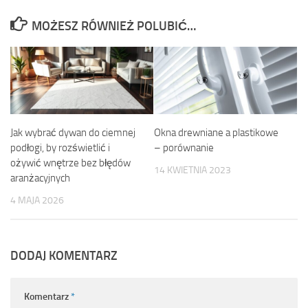
MOŻESZ RÓWNIEŻ POLUBIĆ…
Jak wybrać dywan do ciemnej
Okna drewniane a plastikowe
podłogi, by rozświetlić i
– porównanie
ożywić wnętrze bez błędów
14 KWIETNIA 2023
aranżacyjnych
4 MAJA 2026
DODAJ KOMENTARZ
Komentarz
*