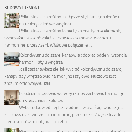
BUDOWA I REMONT
Półki i stojaki na rośliny: jak łączyć styl, funkcjonalność i
naturalną zieleń we wnętrzu
Półki i stojaki na rośliny to nie tylko praktyczne elementy
wyposażenia, ale również kluczowe akcesoria w tworzeniu
harmonijnej przestrzeni. Właściwe połączenie …
Kolor dywanu do szarej kanapy: jak dobrać odcień i wzór dla
harmonii i stylu wnętrza
Jeśli zastanawiasz się, jak wybrać kolor dywanu do szarej
kanapy, aby wnętrze było harmonijne i stylowe, kluczowe jest
zrozumienie wpływu, jaki …
Ile odcieni stosować we wnętrzu, by zachować harmonię i
uniknąć chaosu kolorów
Wybór odpowiedniej liczby odcieni w aranżacji wnętrz jest
kluczowy dla stworzenia harmonijnej przestrzeni. Zwykle trzy do
pięciu kolorów to optymalna liczba, …
Błędy w ekspozycji roślin w salonie: przyczyny problemów i