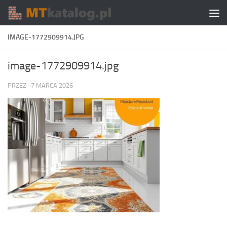
Skip to content
IMAGE-1772909914.JPG
image-1772909914.jpg
PRZEZ
·
7 MARCA 2026