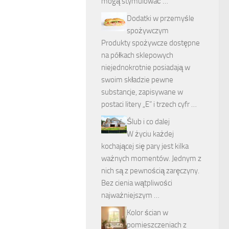
mogą stymulować …
Dodatki w przemyśle
spożywczym
Produkty spożywcze dostępne
na półkach sklepowych
niejednokrotnie posiadają w
swoim składzie pewne
substancje, zapisywane w
postaci litery „E” i trzech cyfr …
Ślub i co dalej
W życiu każdej
kochającej się pary jest kilka
ważnych momentów. Jednym z
nich są z pewnością zaręczyny.
Bez cienia wątpliwości
najważniejszym …
Kolor ścian w
pomieszczeniach z