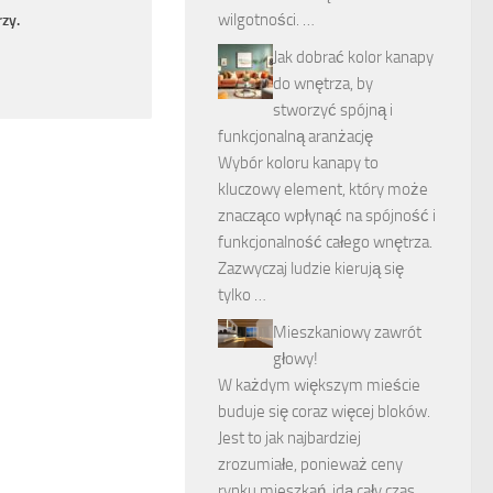
wilgotności. …
zy.
Jak dobrać kolor kanapy
do wnętrza, by
stworzyć spójną i
funkcjonalną aranżację
Wybór koloru kanapy to
kluczowy element, który może
znacząco wpłynąć na spójność i
funkcjonalność całego wnętrza.
Zazwyczaj ludzie kierują się
tylko …
Mieszkaniowy zawrót
głowy!
W każdym większym mieście
buduje się coraz więcej bloków.
Jest to jak najbardziej
zrozumiałe, ponieważ ceny
rynku mieszkań, idą cały czas …