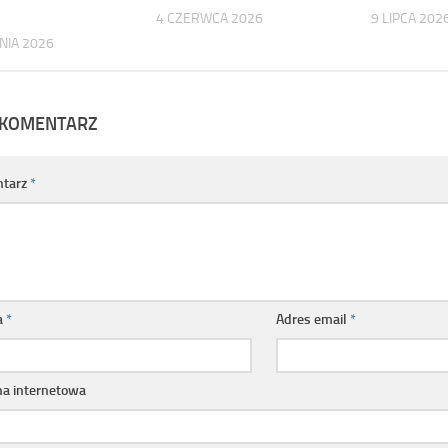
4 CZERWCA 2026
9 LIPCA 202
NIA 2026
 KOMENTARZ
tarz
*
a
*
Adres email
*
na internetowa