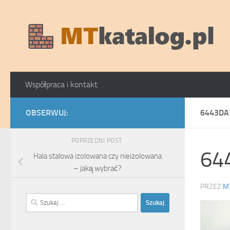
Skip to content
Współpraca i kontakt
OBSERWUJ:
6443DA
POPRZEDNI POST
64
Hala stalowa izolowana czy nieizolowana
– jaką wybrać?
PRZEZ
M
Szukaj: