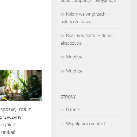
dobór, proporcje i pielęgnacja
Kolory we wnętrzach –
palety i zestawy
Rośliny w domu – dobór i
ekspozycja
Wnętrze
Wnętrze
STRONY
spozycji roślin
O mnie
 przyczyny
Współpraca i kontakt
i jak je
 unikać