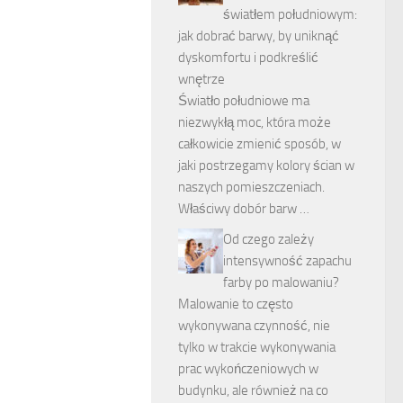
światłem południowym:
jak dobrać barwy, by uniknąć
dyskomfortu i podkreślić
wnętrze
Światło południowe ma
niezwykłą moc, która może
całkowicie zmienić sposób, w
jaki postrzegamy kolory ścian w
naszych pomieszczeniach.
Właściwy dobór barw …
Od czego zależy
intensywność zapachu
farby po malowaniu?
Malowanie to często
wykonywana czynność, nie
tylko w trakcie wykonywania
prac wykończeniowych w
budynku, ale również na co