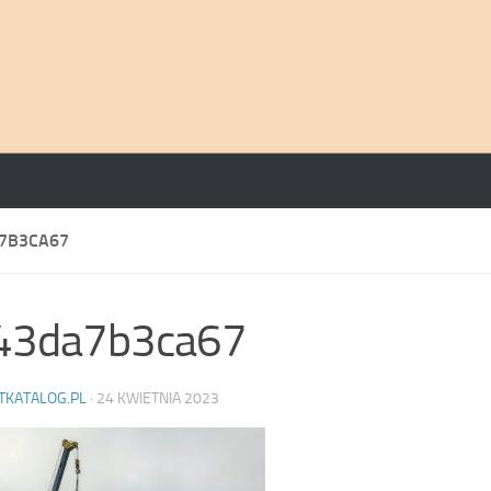
7B3CA67
43da7b3ca67
TKATALOG.PL
·
24 KWIETNIA 2023