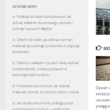
OSTATNIE WPISY
Podłoże do roślin doniczkowych: jak
dobrać składniki dla zdrowego wzrostu i
uniknąć typowych błędów
Osłonki do roślin: jak dobrać rozmiar i
materiał, aby uniknąć problemów z wilgocią i
MO
korzeniami
Osłonki z wkładem czy bez: kiedy wybrać
funkcjonalność, a kiedy postawić na
dekorację roślin w domu
Podstawki pod doniczki: jak wybrać
Dywan a
materiał i rozmiar, by chronić rośliny i meble
skutecz
usuwani
Jak skutecznie chronić podłogę przed
pielęgn
uszkodzeniami od donic – praktyczne