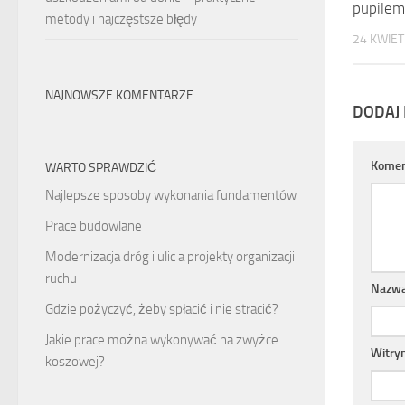
pupilem
metody i najczęstsze błędy
24 KWIET
NAJNOWSZE KOMENTARZE
DODAJ
Komen
WARTO SPRAWDZIĆ
Najlepsze sposoby wykonania fundamentów
Prace budowlane
Modernizacja dróg i ulic a projekty organizacji
ruchu
Nazw
Gdzie pożyczyć, żeby spłacić i nie stracić?
Jakie prace można wykonywać na zwyżce
Witry
koszowej?