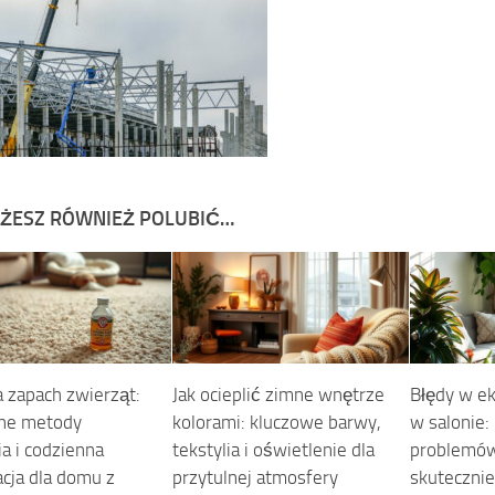
ŻESZ RÓWNIEŻ POLUBIĆ…
 zapach zwierząt:
Jak ocieplić zimne wnętrze
Błędy w ek
ne metody
kolorami: kluczowe barwy,
w salonie:
a i codzienna
tekstylia i oświetlenie dla
problemów 
acja dla domu z
przytulnej atmosfery
skutecznie