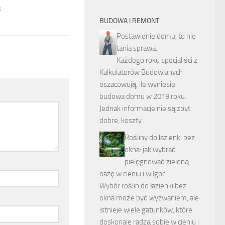
6
BUDOWA I REMONT
Postawienie domu, to nie
tania sprawa.
Każdego roku specjaliści z
Kalkulatorów Budowlanych
oszacowują, ile wyniesie
budowa domu w 2019 roku.
Jednak informacje nie są zbyt
dobre, koszty …
Rośliny do łazienki bez
okna: jak wybrać i
pielęgnować zieloną
oazę w cieniu i wilgoci
Wybór roślin do łazienki bez
okna może być wyzwaniem, ale
istnieje wiele gatunków, które
doskonale radzą sobie w cieniu i