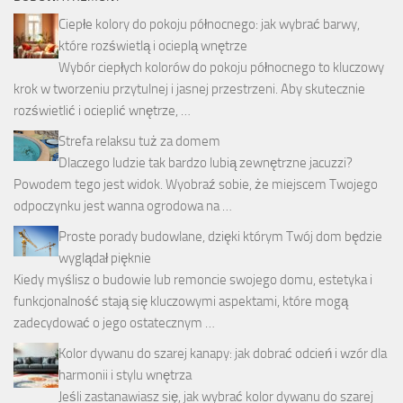
Ciepłe kolory do pokoju północnego: jak wybrać barwy,
które rozświetlą i ocieplą wnętrze
Wybór ciepłych kolorów do pokoju północnego to kluczowy
krok w tworzeniu przytulnej i jasnej przestrzeni. Aby skutecznie
rozświetlić i ocieplić wnętrze, …
Strefa relaksu tuż za domem
Dlaczego ludzie tak bardzo lubią zewnętrzne jacuzzi?
Powodem tego jest widok. Wyobraź sobie, że miejscem Twojego
odpoczynku jest wanna ogrodowa na …
Proste porady budowlane, dzięki którym Twój dom będzie
wyglądał pięknie
Kiedy myślisz o budowie lub remoncie swojego domu, estetyka i
funkcjonalność stają się kluczowymi aspektami, które mogą
zadecydować o jego ostatecznym …
Kolor dywanu do szarej kanapy: jak dobrać odcień i wzór dla
harmonii i stylu wnętrza
Jeśli zastanawiasz się, jak wybrać kolor dywanu do szarej