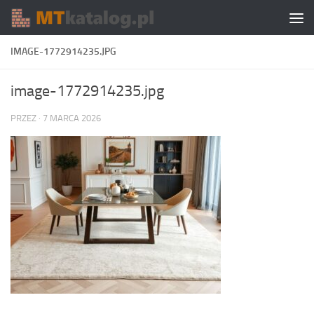
Skip to content
IMAGE-1772914235.JPG
image-1772914235.jpg
PRZEZ
·
7 MARCA 2026