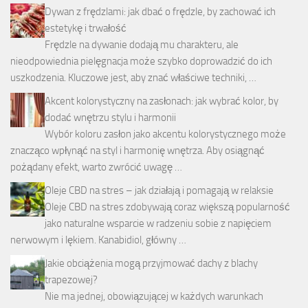
Dywan z frędzlami: jak dbać o frędzle, by zachować ich
estetykę i trwałość
Frędzle na dywanie dodają mu charakteru, ale
nieodpowiednia pielęgnacja może szybko doprowadzić do ich
uszkodzenia. Kluczowe jest, aby znać właściwe techniki, …
Akcent kolorystyczny na zasłonach: jak wybrać kolor, by
dodać wnętrzu stylu i harmonii
Wybór koloru zasłon jako akcentu kolorystycznego może
znacząco wpłynąć na styl i harmonię wnętrza. Aby osiągnąć
pożądany efekt, warto zwrócić uwagę …
Oleje CBD na stres – jak działają i pomagają w relaksie
Oleje CBD na stres zdobywają coraz większą popularność
jako naturalne wsparcie w radzeniu sobie z napięciem
nerwowym i lękiem. Kanabidiol, główny …
Jakie obciążenia mogą przyjmować dachy z blachy
trapezowej?
Nie ma jednej, obowiązującej w każdych warunkach