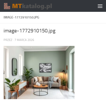
Skip to content
IMAGE-1772910150.JPG
image-1772910150.jpg
PRZEZ
·
7 MARCA 2026