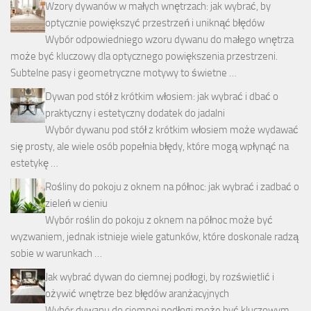
Wzory dywanów w małych wnętrzach: jak wybrać, by
optycznie powiększyć przestrzeń i uniknąć błędów
Wybór odpowiedniego wzoru dywanu do małego wnętrza
może być kluczowy dla optycznego powiększenia przestrzeni.
Subtelne pasy i geometryczne motywy to świetne …
Dywan pod stół z krótkim włosiem: jak wybrać i dbać o
praktyczny i estetyczny dodatek do jadalni
Wybór dywanu pod stół z krótkim włosiem może wydawać
się prosty, ale wiele osób popełnia błędy, które mogą wpłynąć na
estetykę …
Rośliny do pokoju z oknem na północ: jak wybrać i zadbać o
zieleń w cieniu
Wybór roślin do pokoju z oknem na północ może być
wyzwaniem, jednak istnieje wiele gatunków, które doskonale radzą
sobie w warunkach …
Jak wybrać dywan do ciemnej podłogi, by rozświetlić i
ożywić wnętrze bez błędów aranżacyjnych
Wybór dywanu do ciemnej podłogi może być kluczowym