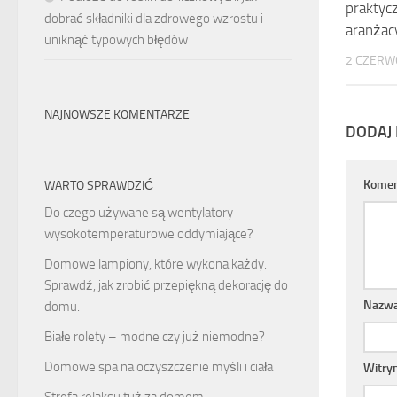
praktyc
dobrać składniki dla zdrowego wzrostu i
aranżac
uniknąć typowych błędów
2 CZERW
NAJNOWSZE KOMENTARZE
DODAJ
Komen
WARTO SPRAWDZIĆ
Do czego używane są wentylatory
wysokotemperaturowe oddymiające?
Domowe lampiony, które wykona każdy.
Sprawdź, jak zrobić przepiękną dekorację do
Nazw
domu.
Białe rolety – modne czy już niemodne?
Domowe spa na oczyszczenie myśli i ciała
Witry
Strefa relaksu tuż za domem