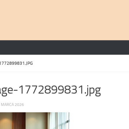
1772899831.JPG
age-1772899831.jpg
 MARCA 2026