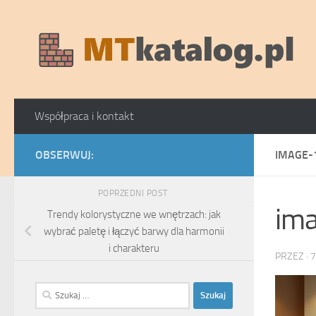
Skip to content
Współpraca i kontakt
OBSERWUJ:
IMAGE-
POPRZEDNI POST
im
Trendy kolorystyczne we wnętrzach: jak
wybrać paletę i łączyć barwy dla harmonii
i charakteru
PRZEZ
·
7
Szukaj: