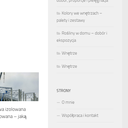
dobór, proporcje i pielęgnacja
Kolory we wnętrzach –
palety i zestawy
Rośliny w domu – dobór i
ekspozycja
Wnętrze
Wnętrze
STRONY
O mnie
wa izolowana
Współpraca i kontakt
lowana – jaką