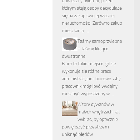
odwieczny dylemat, przed
którym stają osoby decydujące
się na zakup swojej własnej
nieruchomości. Zarówno zakup
mieszkania, …
Taśmy samoprzylepne
– taśmy klejące
dwustronne
Biuro to takie miejsce, gdzie
wykonuje się różne prace
administracyjne i biurowe. Aby
pracownik mógł być wydajny,
musi być wyposażony w …
Wzory dywanów w
małych wnętrzach: jak
wybrać, by optycznie
powiększyć przestrzeń i
uniknąć błędów