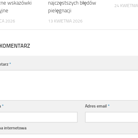
zne wskazówki
najczęstszych błędów
24 KWIETNIA
yjne
pielęgnacji
CA 2026
13 KWIETNIA 2026
 KOMENTARZ
tarz
*
a
*
Adres email
*
na internetowa