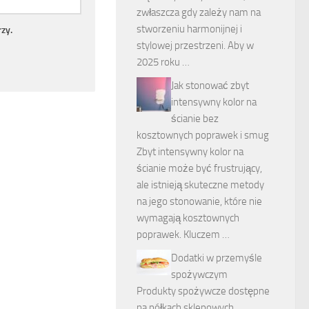
zwłaszcza gdy zależy nam na
stworzeniu harmonijnej i
zy.
stylowej przestrzeni. Aby w
2025 roku …
Jak stonować zbyt
intensywny kolor na
ścianie bez
kosztownych poprawek i smug
Zbyt intensywny kolor na
ścianie może być frustrujący,
ale istnieją skuteczne metody
na jego stonowanie, które nie
wymagają kosztownych
poprawek. Kluczem …
Dodatki w przemyśle
spożywczym
Produkty spożywcze dostępne
na półkach sklepowych