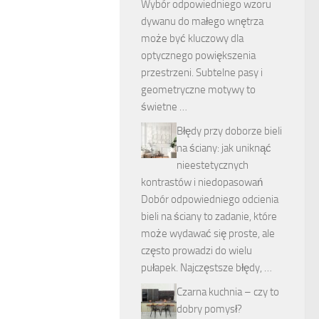
Wybór odpowiedniego wzoru
dywanu do małego wnętrza
może być kluczowy dla
optycznego powiększenia
przestrzeni. Subtelne pasy i
geometryczne motywy to
świetne …
Błędy przy doborze bieli
na ściany: jak uniknąć
nieestetycznych
kontrastów i niedopasowań
Dobór odpowiedniego odcienia
bieli na ściany to zadanie, które
może wydawać się proste, ale
często prowadzi do wielu
pułapek. Najczęstsze błędy, …
Czarna kuchnia – czy to
dobry pomysł?