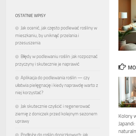
OSTATNIE WPISY
Jak ocenić, jak często podlewać rośliny w
mieszkaniu, by uniknąć przelania i
przesuszenia
Błędy w podlewaniu roślin: jak rozpoznać
przyczyny i skutecznie je naprawić
MO
Aplikacja do podlewania roślin — czy
ułatwia pielęgnację i kiedy naprawdę warto z
niej korzystać?
Jak skutecznie czyścić i regenerować
ziemię z doniczek przed kolejnym sezonem
Kolory 
uprawy
Japandi
naturaln
Podłoże do roślin doniczkowych: jak