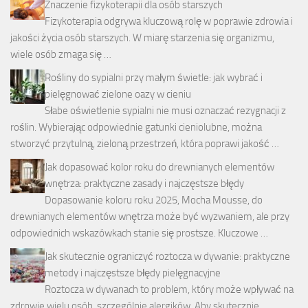
Znaczenie fizykoterapii dla osób starszych
Fizykoterapia odgrywa kluczową rolę w poprawie zdrowia i
jakości życia osób starszych. W miarę starzenia się organizmu,
wiele osób zmaga się …
Rośliny do sypialni przy małym świetle: jak wybrać i
pielęgnować zielone oazy w cieniu
Słabe oświetlenie sypialni nie musi oznaczać rezygnacji z
roślin. Wybierając odpowiednie gatunki cieniolubne, można
stworzyć przytulną, zieloną przestrzeń, która poprawi jakość …
Jak dopasować kolor roku do drewnianych elementów
wnętrza: praktyczne zasady i najczęstsze błędy
Dopasowanie koloru roku 2025, Mocha Mousse, do
drewnianych elementów wnętrza może być wyzwaniem, ale przy
odpowiednich wskazówkach stanie się prostsze. Kluczowe …
Jak skutecznie ograniczyć roztocza w dywanie: praktyczne
metody i najczęstsze błędy pielęgnacyjne
Roztocza w dywanach to problem, który może wpływać na
zdrowie wielu osób, szczególnie alergików. Aby skutecznie