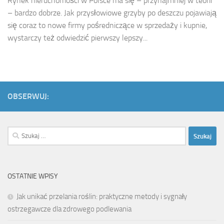
Rynek nieruchomości w Polsce ma się – przynajmniej w teorii
– bardzo dobrze. Jak przysłowiowe grzyby po deszczu pojawiają
się coraz to nowe firmy pośredniczące w sprzedaży i kupnie,
wystarczy też odwiedzić pierwszy lepszy...
OBSERWUJ:
Szukaj:
OSTATNIE WPISY
Jak unikać przelania roślin: praktyczne metody i sygnały
ostrzegawcze dla zdrowego podlewania