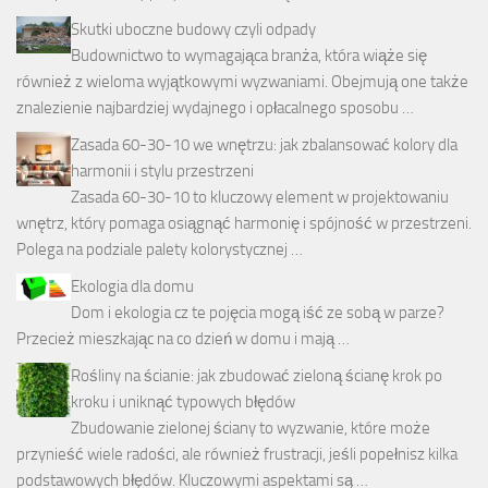
Skutki uboczne budowy czyli odpady
Budownictwo to wymagająca branża, która wiąże się
również z wieloma wyjątkowymi wyzwaniami. Obejmują one także
znalezienie najbardziej wydajnego i opłacalnego sposobu …
Zasada 60-30-10 we wnętrzu: jak zbalansować kolory dla
harmonii i stylu przestrzeni
Zasada 60-30-10 to kluczowy element w projektowaniu
wnętrz, który pomaga osiągnąć harmonię i spójność w przestrzeni.
Polega na podziale palety kolorystycznej …
Ekologia dla domu
Dom i ekologia cz te pojęcia mogą iść ze sobą w parze?
Przecież mieszkając na co dzień w domu i mają …
Rośliny na ścianie: jak zbudować zieloną ścianę krok po
kroku i uniknąć typowych błędów
Zbudowanie zielonej ściany to wyzwanie, które może
przynieść wiele radości, ale również frustracji, jeśli popełnisz kilka
podstawowych błędów. Kluczowymi aspektami są …