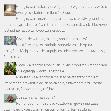
Gruby dywan a akustyka wnętrza: jak wybrać i na co zwrócić
uwagę, by skutecznie tłumić dźwięki
Gruby dywan może znacząco poprawić akustykę wnętrza,
ograniczając hałas kroków i tłumiąc niepożądane dźwięki. Kluczowe
jest jednak, aby przy wyborze zwrócić …
Czy granie w totka, to dobry sposób na biznes?
Niektórzy grają w totolotka sporadycznie licząc na
szczęście. Mają przeczucie, kupują los i niestety często okazuje się,
że nic im z …
Błędy w ekspozycji roślin: jak unikać problemów z doborem
i pielęgnacją w domu i ogrodzie
Niewłaściwa ekspozycja roślin to najczęstszy problem,
który może prowadzić do ich osłabienia, a nawet śmierci. Często
zdarza się, że wybieramy rośliny …
Duża zmiana, mała cena?
Remont domu może być kosztowny, gdy zamierzasz
uczynić go luksusowym miejscem z komfortem i stylem.