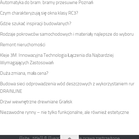
Automatyka do bram: bramy przesuwne Poznań
Czym charakteryzują się okna klasy RC3?
Gdzie szukać inspiracji budowlanych?
Rodzaje pokrowców samochodowych i materiały najlepsze do wyboru
Remont nieruchomości
Kleje 3M: Innowacyjna Technologia Łączenia dla Najbardziej
Wymagających Zastosowań
Duża zmiana, mała cena?
Budowa sieci odprowadzenia wód deszczowych z wykorzystaniem rur
DRAINLINE
Drzwi wewnętrzne drewniane Grańsk
Niezawodne rynny – nie tylko funkcjonalne, ale również estetyczne
{{site_title}} © {{year}}. Wszelkie prawa zastrzeżone