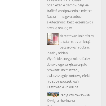
odśnieżanie dachów Śląskie,
trafiłeś w odpowiednie miejsce.
Nasza firma gwarantuje
skuteczność, bezpieczeństwo i
szybką reakcję w …
Jak testować kolor farby
na ścianie, by uniknąć
rozczarowań i dobrać
idealny odcień
Wybór idealnego koloru farby
do swojego wnętrza często
prowadzi do frustracji,
zwłaszcza gdy końcowy efekt
nie spełnia oczekiwań.
Testowanie koloru na …
Kredyt czy chwilówka
Kredyt a chwilówka