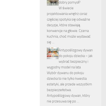
dobry pomysł?
W świecie
projektowania wnętrz coraz
częściej spotyka się odważne
decyzje, które stawiają
konwencje na głowie. Czarna
kuchnia, choć może wydawać
się …
Antypoślizgowy dywan
do pokoju dziecka – jak
wybrać bezpieczny i
wygodny model na lata
Wybór dywanu do pokoju
dziecka to nie tylko kwestia
estetyki, ale przede wszystkim
bezpieczeństwa.
Antypoślizgowy dywan, który
nie przesuwa się po …