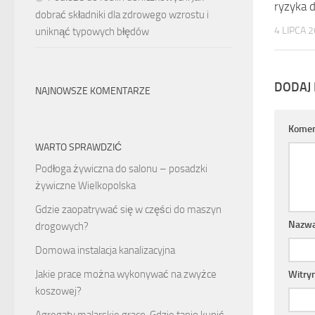
ryzyka d
dobrać składniki dla zdrowego wzrostu i
4 LIPCA 
uniknąć typowych błędów
DODAJ
NAJNOWSZE KOMENTARZE
Komen
WARTO SPRAWDZIĆ
Podłoga żywiczna do salonu – posadzki
żywiczne Wielkopolska
Gdzie zaopatrywać się w części do maszyn
Nazw
drogowych?
Domowa instalacja kanalizacyjna
Jakie prace można wykonywać na zwyżce
Witry
koszowej?
Agregaty malarskie graco. Gdzie tanio kupić