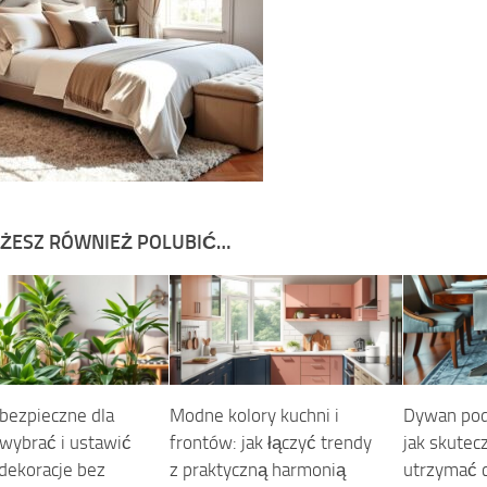
ŻESZ RÓWNIEŻ POLUBIĆ…
 bezpieczne dla
Modne kolory kuchni i
Dywan pod 
 wybrać i ustawić
frontów: jak łączyć trendy
jak skutec
 dekoracje bez
z praktyczną harmonią
utrzymać 