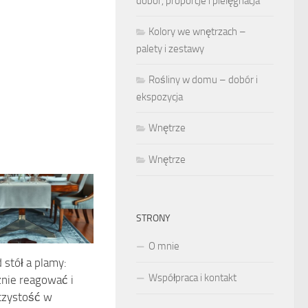
dobór, proporcje i pielęgnacja
Kolory we wnętrzach –
palety i zestawy
Rośliny w domu – dobór i
ekspozycja
Wnętrze
Wnętrze
STRONY
O mnie
stół a plamy:
Współpraca i kontakt
znie reagować i
czystość w