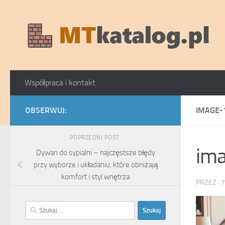
Skip to content
Współpraca i kontakt
OBSERWUJ:
IMAGE-
POPRZEDNI POST
im
Dywan do sypialni – najczęstsze błędy
przy wyborze i układaniu, które obniżają
komfort i styl wnętrza
PRZEZ
·
7
Szukaj: