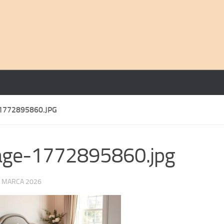
1772895860.JPG
age-1772895860.jpg
 MARCA 2026