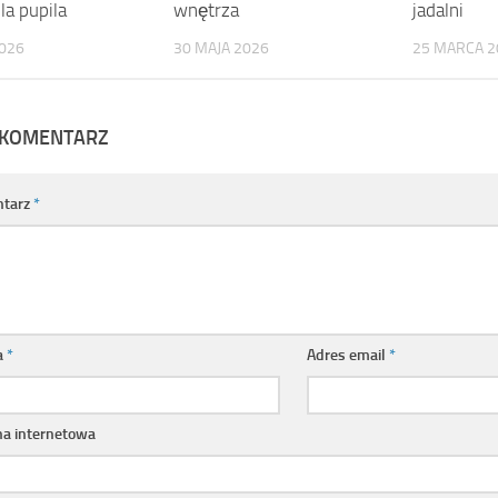
la pupila
wnętrza
jadalni
2026
30 MAJA 2026
25 MARCA 2
 KOMENTARZ
tarz
*
a
*
Adres email
*
na internetowa