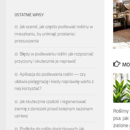
OSTATNIE WPISY
Jak ocenić, jak często podlewać rośliny w
mieszkaniu, by uniknąć przelania i
przesuszenia
Błędy w podlewaniu roślin: jak rozpoznać
przyczyny i skutecznie je naprawić
MO
Aplikacja do podlewania roślin — czy
ułatwia pielęgnację i kiedy naprawdę warto z
niej korzystać?
Jak skutecznie czyścić i regenerować
ziemię z doniczek przed kolejnym sezonem
Rośliny
uprawy
psa: jak
zielone
Podłoże do roślin doniczkowych: jak