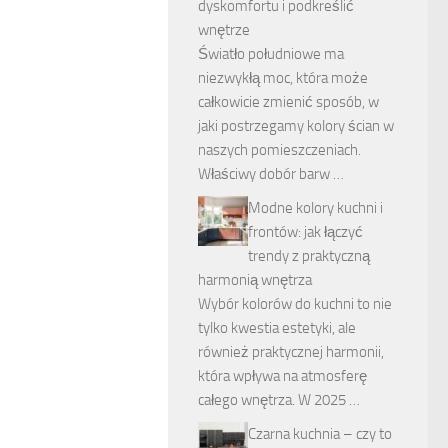
dyskomfortu i podkreślić
wnętrze
Światło południowe ma
niezwykłą moc, która może
całkowicie zmienić sposób, w
jaki postrzegamy kolory ścian w
naszych pomieszczeniach.
Właściwy dobór barw …
Modne kolory kuchni i
frontów: jak łączyć
trendy z praktyczną
harmonią wnętrza
Wybór kolorów do kuchni to nie
tylko kwestia estetyki, ale
również praktycznej harmonii,
która wpływa na atmosferę
całego wnętrza. W 2025 …
Czarna kuchnia – czy to