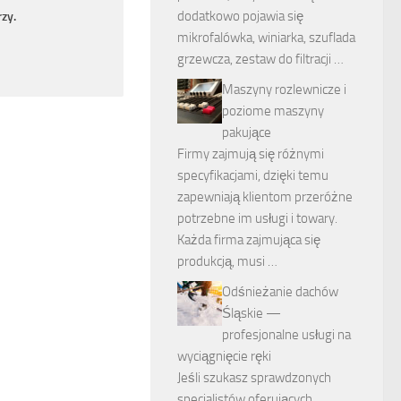
dodatkowo pojawia się
zy.
mikrofalówka, winiarka, szuflada
grzewcza, zestaw do filtracji …
Maszyny rozlewnicze i
poziome maszyny
pakujące
Firmy zajmują się różnymi
specyfikacjami, dzięki temu
zapewniają klientom przeróżne
potrzebne im usługi i towary.
Każda firma zajmująca się
produkcją, musi …
Odśnieżanie dachów
Śląskie —
profesjonalne usługi na
wyciągnięcie ręki
Jeśli szukasz sprawdzonych
specjalistów oferujących