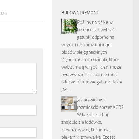
BUDOWA I REMONT
026
Rośliny na półkę w
łazience: jak wybrać
gatunki odporne na
wilgoć i cień oraz uniknąć
błędów pielęgnacyjnych
Wybór roślin do łazienki, które
wytrzymają wilgoć i cień, może
być wyzwaniem, ale nie musi
tak być. Kluczowe gatunki, takie
jak …
Jak prawidłowo
rozmieścić sprzęt AGD?
W każdej kuchni
znajduje się lodówka,
zlewozmywak, kuchenka,
piekarnik, zmywarka. Często