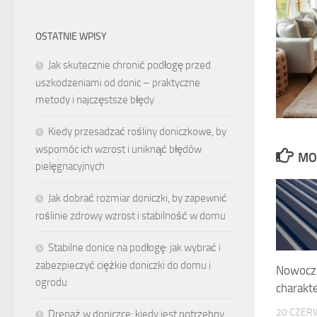
OSTATNIE WPISY
Jak skutecznie chronić podłogę przed
uszkodzeniami od donic – praktyczne
metody i najczęstsze błędy
Kiedy przesadzać rośliny doniczkowe, by
wspomóc ich wzrost i uniknąć błędów
MO
pielęgnacyjnych
Jak dobrać rozmiar doniczki, by zapewnić
roślinie zdrowy wzrost i stabilność w domu
Stabilne donice na podłogę: jak wybrać i
zabezpieczyć ciężkie doniczki do domu i
Nowocze
ogrodu
charakt
20 CZER
Drenaż w doniczce: kiedy jest potrzebny,