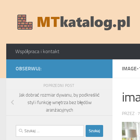
Skip to content
Współpraca i kontakt
OBSERWUJ:
IMAGE-
POPRZEDNI POST
im
Jak dobrać rozmiar dywanu, by podkreślić
styl i funkcję wnętrza bez błędów
aranżacyjnych
PRZEZ
·
7
Szukaj: