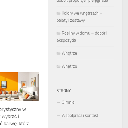
dobór, proporcje i pielęgnacja
Kolory we wnętrzach –
palety i zestawy
Rośliny w domu – dobór i
ekspozycja
Wnętrze
Wnętrze
STRONY
O mnie
orystyczny w
Współpraca i kontakt
k wybrać i
ć barwę, która