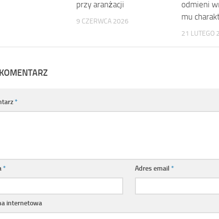
przy aranżacji
odmieni wn
mu charak
9 CZERWCA 2026
21 LUTEGO 
 KOMENTARZ
tarz
*
a
*
Adres email
*
na internetowa