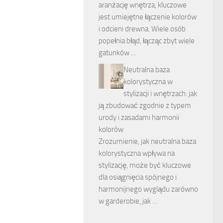
aranżację wnętrza, kluczowe
jest umiejętne łączenie kolorów
i odcieni drewna. Wiele osób
popełnia błąd, łącząc zbyt wiele
gatunków …
Neutralna baza
kolorystyczna w
stylizacji i wnętrzach: jak
ją zbudować zgodnie z typem
urody i zasadami harmonii
kolorów
Zrozumienie, jak neutralna baza
kolorystyczna wpływa na
stylizację, może być kluczowe
dla osiągnięcia spójnego i
harmonijnego wyglądu zarówno
w garderobie, jak …