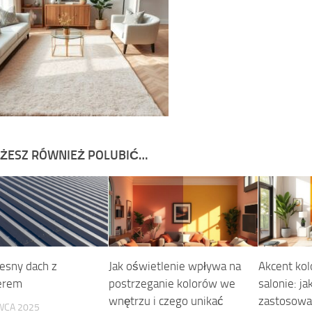
ŻESZ RÓWNIEŻ POLUBIĆ…
sny dach z
Jak oświetlenie wpływa na
Akcent kol
erem
postrzeganie kolorów we
salonie: ja
wnętrzu i czego unikać
zastosowa
WCA 2025