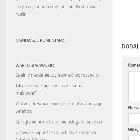
jak go wykonać i czego unikać dla zdrowia
roślin
NAJNOWSZE KOMENTARZE
DODAJ
Komen
WARTO SPRAWDZIĆ
Spełnić marzenie czy trzymać się rozsądku
Jak produkuje się części i akcesoria
meblowe?
Witryny drewniane i ich potencjał w aranżacji
Nazw
wnętrza
Sprzątanie firmy to już nie usługa luksusowa
Witry
Umywalki wpuszczane w blaty z kamienia
Gdańsk, Gdynia