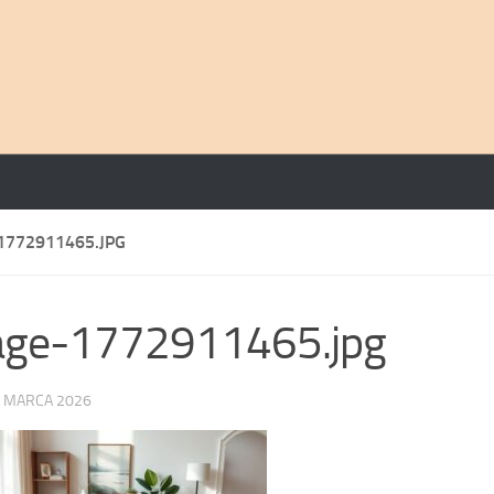
1772911465.JPG
age-1772911465.jpg
 MARCA 2026