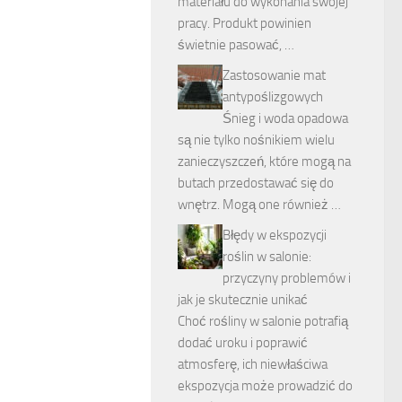
materiału do wykonania swojej
pracy. Produkt powinien
świetnie pasować, …
Zastosowanie mat
antypoślizgowych
Śnieg i woda opadowa
są nie tylko nośnikiem wielu
zanieczyszczeń, które mogą na
butach przedostawać się do
wnętrz. Mogą one również …
Błędy w ekspozycji
roślin w salonie:
przyczyny problemów i
jak je skutecznie unikać
Choć rośliny w salonie potrafią
dodać uroku i poprawić
atmosferę, ich niewłaściwa
ekspozycja może prowadzić do