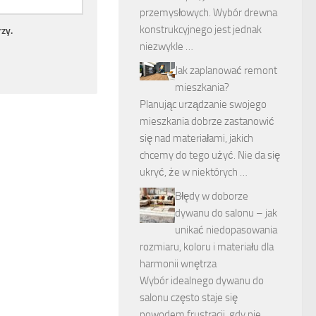
przemysłowych. Wybór drewna
konstrukcyjnego jest jednak
zy.
niezwykle …
Jak zaplanować remont
mieszkania?
Planując urządzanie swojego
mieszkania dobrze zastanowić
się nad materiałami, jakich
chcemy do tego użyć. Nie da się
ukryć, że w niektórych …
Błędy w doborze
dywanu do salonu – jak
unikać niedopasowania
rozmiaru, koloru i materiału dla
harmonii wnętrza
Wybór idealnego dywanu do
salonu często staje się
powodem frustracji, gdy nie