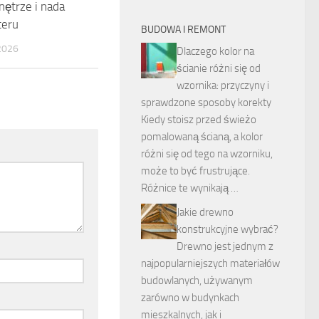
ętrze i nada
teru
BUDOWA I REMONT
2026
Dlaczego kolor na
ścianie różni się od
wzornika: przyczyny i
sprawdzone sposoby korekty
Kiedy stoisz przed świeżo
pomalowaną ścianą, a kolor
różni się od tego na wzorniku,
może to być frustrujące.
Różnice te wynikają …
Jakie drewno
konstrukcyjne wybrać?
Drewno jest jednym z
najpopularniejszych materiałów
budowlanych, używanym
zarówno w budynkach
mieszkalnych, jak i