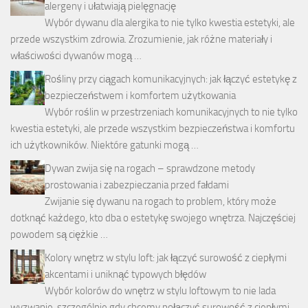
alergeny i ułatwiają pielęgnację
Wybór dywanu dla alergika to nie tylko kwestia estetyki, ale
przede wszystkim zdrowia. Zrozumienie, jak różne materiały i
właściwości dywanów mogą …
Rośliny przy ciągach komunikacyjnych: jak łączyć estetykę z
bezpieczeństwem i komfortem użytkowania
Wybór roślin w przestrzeniach komunikacyjnych to nie tylko
kwestia estetyki, ale przede wszystkim bezpieczeństwa i komfortu
ich użytkowników. Niektóre gatunki mogą …
Dywan zwija się na rogach – sprawdzone metody
prostowania i zabezpieczania przed fałdami
Zwijanie się dywanu na rogach to problem, który może
dotknąć każdego, kto dba o estetykę swojego wnętrza. Najczęściej
powodem są ciężkie …
Kolory wnętrz w stylu loft: jak łączyć surowość z ciepłymi
akcentami i uniknąć typowych błędów
Wybór kolorów do wnętrz w stylu loftowym to nie lada
wyzwanie, szczególnie gdy chcemy połączyć surowość z ciepłymi