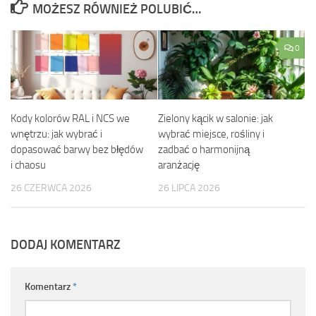
MOŻESZ RÓWNIEŻ POLUBIĆ…
0
Kody kolorów RAL i NCS we
Zielony kącik w salonie: jak
wnętrzu: jak wybrać i
wybrać miejsce, rośliny i
dopasować barwy bez błędów
zadbać o harmonijną
i chaosu
aranżację
26 CZERWCA 2026
26 LIPCA 2026
DODAJ KOMENTARZ
Komentarz
*