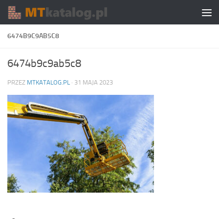
Skip to content
6474B9C9AB5C8
6474b9c9ab5c8
PRZEZ
MTKATALOG.PL
·
31 MAJA 2023