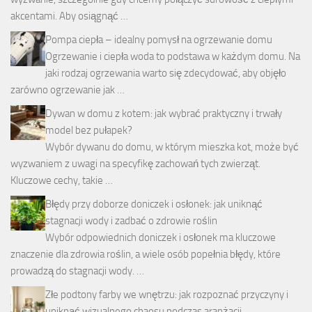
akcentami. Aby osiągnąć …
Pompa ciepła – idealny pomysł na ogrzewanie domu
Ogrzewanie i ciepła woda to podstawa w każdym domu. Na
jaki rodzaj ogrzewania warto się zdecydować, aby objęło
zarówno ogrzewanie jak …
Dywan w domu z kotem: jak wybrać praktyczny i trwały
model bez pułapek?
Wybór dywanu do domu, w którym mieszka kot, może być
wyzwaniem z uwagi na specyfikę zachowań tych zwierząt.
Kluczowe cechy, takie …
Błędy przy doborze doniczek i osłonek: jak uniknąć
stagnacji wody i zadbać o zdrowie roślin
Wybór odpowiednich doniczek i osłonek ma kluczowe
znaczenie dla zdrowia roślin, a wiele osób popełnia błędy, które
prowadzą do stagnacji wody. …
Złe podtony farby we wnętrzu: jak rozpoznać przyczyny i
uniknąć wizualnego chaosu podczas aranżacji