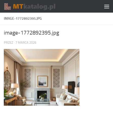
Skip to content
IMAGE-1772892395.JPG
image-1772892395.jpg
PRZEZ
·
7 MARCA 2026