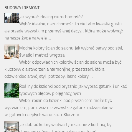
BUDOWA I REMONT
Jak wybrać idealną nieruchomość?
Wybór idealnej nieruchomości to nie tylko kwestia gustu,
ale przede wszystkim przemyślanej decyzji, która może wpłynąć
na nasze życie na wiele …
Modne kolory ścian do salonu: jak wybrać barwy pod styl,
światło i metraż wnętrza
Wybór odpowiednich kolorów ścian do salonu może być
kluczowy dla stworzenia harmonijnej przestrzeni, która
odzwierciedla twój styl i potrzeby. Jasne kolory …
Rośliny do łazienki pod prysznic: jak wybrać gatunki i unikać
typowych błędów pielęgnacyjnych
Wybór roślin do łazienki pod prysznicem może być
wyzwaniem, ponieważ nie wszystkie gatunki radzą sobie w
wilgotnych i ciepłych warunkach. Kluczem …
Jak dobrać kolory w otwartym salonie z kuchnią, by
stworzyć spójną i funkcjonalną przestrzeń