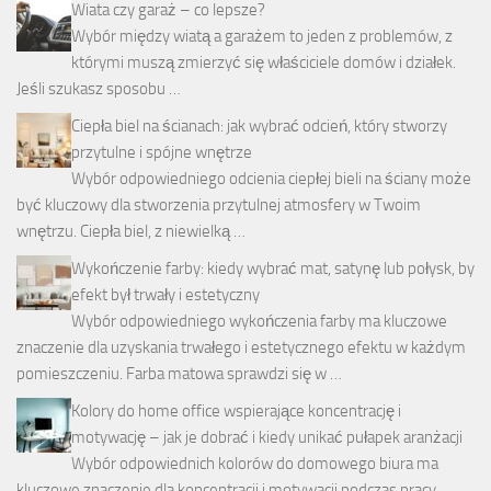
Wiata czy garaż – co lepsze?
Wybór między wiatą a garażem to jeden z problemów, z
którymi muszą zmierzyć się właściciele domów i działek.
Jeśli szukasz sposobu …
Ciepła biel na ścianach: jak wybrać odcień, który stworzy
przytulne i spójne wnętrze
Wybór odpowiedniego odcienia ciepłej bieli na ściany może
być kluczowy dla stworzenia przytulnej atmosfery w Twoim
wnętrzu. Ciepła biel, z niewielką …
Wykończenie farby: kiedy wybrać mat, satynę lub połysk, by
efekt był trwały i estetyczny
Wybór odpowiedniego wykończenia farby ma kluczowe
znaczenie dla uzyskania trwałego i estetycznego efektu w każdym
pomieszczeniu. Farba matowa sprawdzi się w …
Kolory do home office wspierające koncentrację i
motywację – jak je dobrać i kiedy unikać pułapek aranżacji
Wybór odpowiednich kolorów do domowego biura ma
kluczowe znaczenie dla koncentracji i motywacji podczas pracy