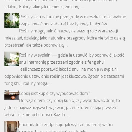
zdalnej. Kolory takie jak niebieski, zielony, …
Rośliny jako naturalne przegrody w mieszkaniu: jak wybrać
i zaplanować podział stref bez typowych błędów
Rośliny mogą pełnić niezwykle ważną rolę w aranżacji
mieszkań, działając jako naturalne przegrody, które nie tylko dzielą
przestrzeń, ale także poprawiają …
Rośliny w sypialni — gdzie je ustawić, by poprawić jakość
snu i harmonię przestrzeni zgodnie z feng shui
Jeśli chcesz poprawić jakość snu i harmonię w sypialni,
odpowiednie ustawienie roślin jest kluczowe. Zgodnie z zasadami
feng shui, rośliny mogą …
Lepiej jest kupić czy wybudować dom?
Decyzja o tym, czy lepiej kupić, czy wybudować dom, to
jedno z najważniejszych wyzwań, przed którymi stają przyszli
właściciele nieruchomości. Każda …
Chodnik do przedpokoju: jak wybrać materiał, wzór i
rozmiar, by łączył trwałość z estetyką