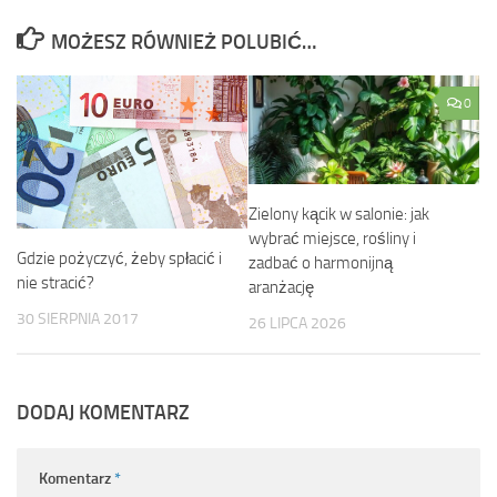
MOŻESZ RÓWNIEŻ POLUBIĆ…
0
Zielony kącik w salonie: jak
wybrać miejsce, rośliny i
Gdzie pożyczyć, żeby spłacić i
zadbać o harmonijną
nie stracić?
aranżację
30 SIERPNIA 2017
26 LIPCA 2026
DODAJ KOMENTARZ
Komentarz
*