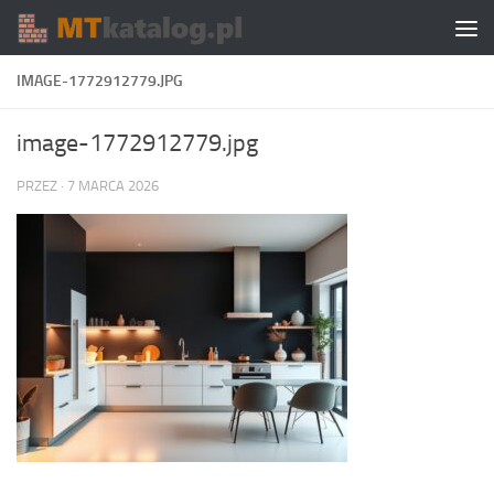
Skip to content
IMAGE-1772912779.JPG
image-1772912779.jpg
PRZEZ
·
7 MARCA 2026