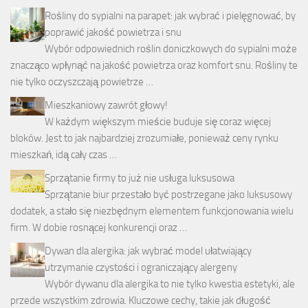
Rośliny do sypialni na parapet: jak wybrać i pielęgnować, by
poprawić jakość powietrza i snu
Wybór odpowiednich roślin doniczkowych do sypialni może
znacząco wpłynąć na jakość powietrza oraz komfort snu. Rośliny te
nie tylko oczyszczają powietrze …
Mieszkaniowy zawrót głowy!
W każdym większym mieście buduje się coraz więcej
bloków. Jest to jak najbardziej zrozumiałe, ponieważ ceny rynku
mieszkań, idą cały czas …
Sprzątanie firmy to już nie usługa luksusowa
Sprzątanie biur przestało być postrzegane jako luksusowy
dodatek, a stało się niezbędnym elementem funkcjonowania wielu
firm. W dobie rosnącej konkurencji oraz …
Dywan dla alergika: jak wybrać model ułatwiający
utrzymanie czystości i ograniczający alergeny
Wybór dywanu dla alergika to nie tylko kwestia estetyki, ale
przede wszystkim zdrowia. Kluczowe cechy, takie jak długość