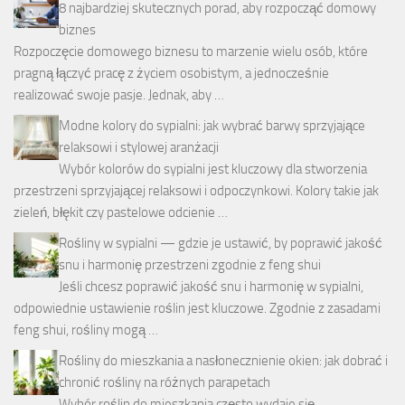
8 najbardziej skutecznych porad, aby rozpocząć domowy
biznes
Rozpoczęcie domowego biznesu to marzenie wielu osób, które
pragną łączyć pracę z życiem osobistym, a jednocześnie
realizować swoje pasje. Jednak, aby …
Modne kolory do sypialni: jak wybrać barwy sprzyjające
relaksowi i stylowej aranżacji
Wybór kolorów do sypialni jest kluczowy dla stworzenia
przestrzeni sprzyjającej relaksowi i odpoczynkowi. Kolory takie jak
zieleń, błękit czy pastelowe odcienie …
Rośliny w sypialni — gdzie je ustawić, by poprawić jakość
snu i harmonię przestrzeni zgodnie z feng shui
Jeśli chcesz poprawić jakość snu i harmonię w sypialni,
odpowiednie ustawienie roślin jest kluczowe. Zgodnie z zasadami
feng shui, rośliny mogą …
Rośliny do mieszkania a nasłonecznienie okien: jak dobrać i
chronić rośliny na różnych parapetach
Wybór roślin do mieszkania często wydaje się