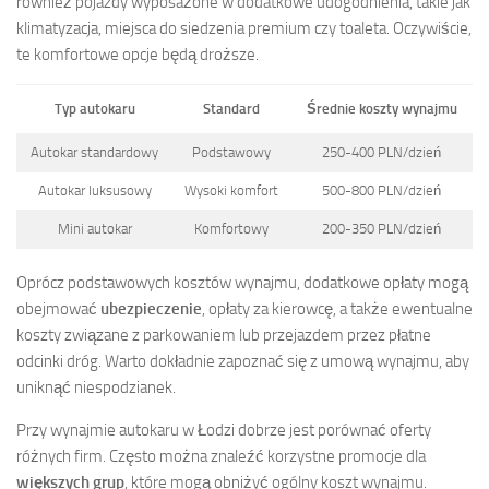
również pojazdy wyposażone w dodatkowe udogodnienia, takie jak
klimatyzacja, miejsca do siedzenia premium czy toaleta. Oczywiście,
te komfortowe opcje będą droższe.
Typ autokaru
Standard
Średnie koszty wynajmu
Autokar standardowy
Podstawowy
250-400 PLN/dzień
Autokar luksusowy
Wysoki komfort
500-800 PLN/dzień
Mini autokar
Komfortowy
200-350 PLN/dzień
Oprócz podstawowych kosztów wynajmu, dodatkowe opłaty mogą
obejmować
ubezpieczenie
, opłaty za kierowcę, a także ewentualne
koszty związane z parkowaniem lub przejazdem przez płatne
odcinki dróg. Warto dokładnie zapoznać się z umową wynajmu, aby
uniknąć niespodzianek.
Przy wynajmie autokaru w Łodzi dobrze jest porównać oferty
różnych firm. Często można znaleźć korzystne promocje dla
większych grup
, które mogą obniżyć ogólny koszt wynajmu.