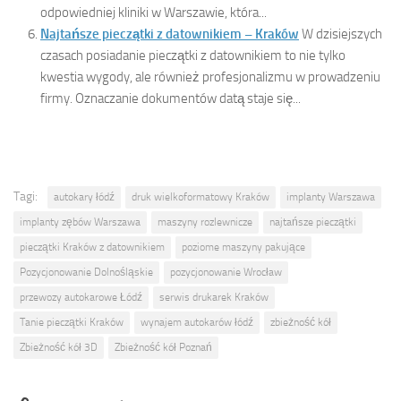
odpowiedniej kliniki w Warszawie, która...
Najtańsze pieczątki z datownikiem – Kraków
W dzisiejszych
czasach posiadanie pieczątki z datownikiem to nie tylko
kwestia wygody, ale również profesjonalizmu w prowadzeniu
firmy. Oznaczanie dokumentów datą staje się...
Tagi:
autokary łódź
druk wielkoformatowy Kraków
implanty Warszawa
implanty zębów Warszawa
maszyny rozlewnicze
najtańsze pieczątki
pieczątki Kraków z datownikiem
poziome maszyny pakujące
Pozycjonowanie Dolnośląskie
pozycjonowanie Wrocław
przewozy autokarowe Łódź
serwis drukarek Kraków
Tanie pieczątki Kraków
wynajem autokarów łódź
zbieżność kół
Zbieżność kół 3D
Zbieżność kół Poznań