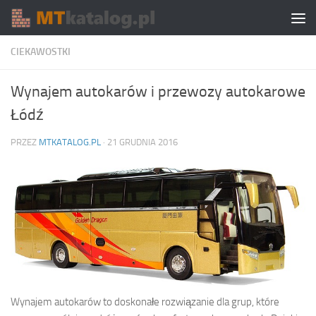
Skip to content
CIEKAWOSTKI
Wynajem autokarów i przewozy autokarowe
Łódź
PRZEZ
MTKATALOG.PL
·
21 GRUDNIA 2016
Wynajem autokarów to doskonałe rozwiązanie dla grup, które