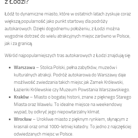
z Łodzi?
Łódź to dynamiczne miasto, które w ostatnich latach zyskuje coraz
większą popularność jako punkt startowy dla podróży
autokarowych. Dzięki dogodnemu położeniu, z Łodzi można
wygodnie dotrzeć do wielu atrakcyjnych miejsc zarówno w Polsce,
jak i za granicą.
Wśród najpopularniejszych tras autokarowych z Łodzi znajdują się:
Warszawa
– Stolica Polski, pełna zabytków, muzeów i
kulturalnych atrakcji. Podróż autokarowa do Warszawy daje
możliwość zwiedzania takich miejsc jak Zamek Królewski,
Łazienki Królewskie czy Muzeum Powstania Warszawskiego.
Kraków
– Miasto o bogatej historii, znane z pięknego Starego
Miasta oraz Wawelu. To idealne miejsce na weekendowy
wypad, by odkryć jego niepowtarzalny klimat.
Wrocław
– Urokliwe miasto z pięknym rynkiem, słynącym z
krasnali oraz omal 1000-letniej katedry. To jedno z najczęściej
odwiedzanych miejsc w Polsce.