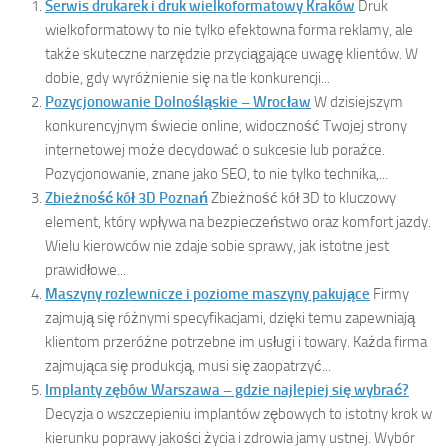
Serwis drukarek i druk wielkoformatowy Kraków
Druk
wielkoformatowy to nie tylko efektowna forma reklamy, ale
także skuteczne narzędzie przyciągające uwagę klientów. W
dobie, gdy wyróżnienie się na tle konkurencji...
Pozycjonowanie Dolnośląskie – Wrocław
W dzisiejszym
konkurencyjnym świecie online, widoczność Twojej strony
internetowej może decydować o sukcesie lub porażce.
Pozycjonowanie, znane jako SEO, to nie tylko technika,...
Zbieżność kół 3D Poznań
Zbieżność kół 3D to kluczowy
element, który wpływa na bezpieczeństwo oraz komfort jazdy.
Wielu kierowców nie zdaje sobie sprawy, jak istotne jest
prawidłowe...
Maszyny rozlewnicze i poziome maszyny pakujące
Firmy
zajmują się różnymi specyfikacjami, dzięki temu zapewniają
klientom przeróżne potrzebne im usługi i towary. Każda firma
zajmująca się produkcją, musi się zaopatrzyć...
Implanty zębów Warszawa – gdzie najlepiej się wybrać?
Decyzja o wszczepieniu implantów zębowych to istotny krok w
kierunku poprawy jakości życia i zdrowia jamy ustnej. Wybór