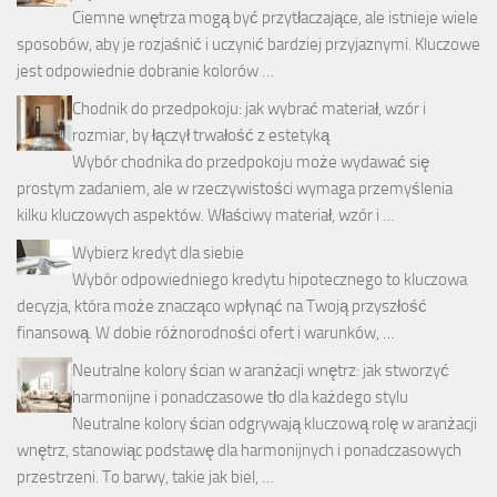
Ciemne wnętrza mogą być przytłaczające, ale istnieje wiele
sposobów, aby je rozjaśnić i uczynić bardziej przyjaznymi. Kluczowe
jest odpowiednie dobranie kolorów …
Chodnik do przedpokoju: jak wybrać materiał, wzór i
rozmiar, by łączył trwałość z estetyką
Wybór chodnika do przedpokoju może wydawać się
prostym zadaniem, ale w rzeczywistości wymaga przemyślenia
kilku kluczowych aspektów. Właściwy materiał, wzór i …
Wybierz kredyt dla siebie
Wybór odpowiedniego kredytu hipotecznego to kluczowa
decyzja, która może znacząco wpłynąć na Twoją przyszłość
finansową. W dobie różnorodności ofert i warunków, …
Neutralne kolory ścian w aranżacji wnętrz: jak stworzyć
harmonijne i ponadczasowe tło dla każdego stylu
Neutralne kolory ścian odgrywają kluczową rolę w aranżacji
wnętrz, stanowiąc podstawę dla harmonijnych i ponadczasowych
przestrzeni. To barwy, takie jak biel, …