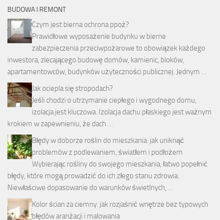
BUDOWA I REMONT
Czym jest bierna ochrona ppoż?
Prawidłowe wyposażenie budynku w bierne
zabezpieczenia przeciwpożarowe to obowiązek każdego
inwestora, zlecającego budowę domów, kamienic, bloków,
apartamentowców, budynków użyteczności publicznej. Jednym …
Jak ociepla się stropodach?
Jeśli chodzi o utrzymanie ciepłego i wygodnego domu,
izolacja jest kluczowa. Izolacja dachu płaskiego jest ważnym
krokiem w zapewnieniu, że dach …
Błędy w doborze roślin do mieszkania: jak uniknąć
problemów z podlewaniem, światłem i podłożem
Wybierając rośliny do swojego mieszkania, łatwo popełnić
błędy, które mogą prowadzić do ich złego stanu zdrowia.
Niewłaściwe dopasowanie do warunków świetlnych, …
Kolor ścian za ciemny: jak rozjaśnić wnętrze bez typowych
błędów aranżacji i malowania