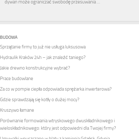
dywan może ograniczać swobodę przesuwania …
BUDOWA
Sprzątanie firmy to już nie usługa luksusowa
Hydraulik Kraków 24h – jak znaleźć taniego?
Jakie drewno konstrukcyjne wybrać?
Prace budowlane
Za co w pompie ciepła odpowiada sprężarka inwerterowa?
Gdzie sprawdzają się kotły o dużej mocy?
Kruszywo łamane
Porównanie formowania wtryskowego dwuskładnikowego i
wieloskładnikowego: który jest odpowiedni dla Twojej firmy?
Umywalki wpuszczane w blaty z kamienia Gdańsk, Gdynia