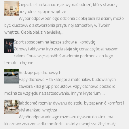
Ciepła biel na ścianach: jak wybrać odcień, który stworzy
przytulne i spójne wnętrze
Wybór odpowiedniego odcienia ciepłej bieli na ściany może
być kluczowy dla stworzenia przytulnej atmosfery w Twoim
wnętrzu. Ciepła biel, z niewielką …
Sport sposobem na lepsze zdrowie i kondycję
Zdrowy i aktywny tryb życia staje się coraz częściej naszym
celem. Coraz więcej osób świadomie podchodzi do tego
tematu i chętnie …
Rodzaje pap dachowych
Papy dachowe – ta kategoria materiałów budowlanych
zawiera kilka grup produktów. Papy dachowe podzielić
można ze względu na zastosowanie. Innym kryterium …
Jak dobrać rozmiar dywanu do stołu, by zapewnić komfort i
styl aranżacji wnętrza
Wybór odpowiedniego rozmiaru dywanu do stołu ma
kluczowe znaczenie dla komfortu i estetyki wnętrza. Zbyt mały